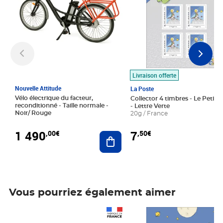
Livraison offerte
Nouvelle Attitude
La Poste
Vélo électrique du facteur,
Collector 4 timbres - Le Petit P
reconditionné - Taille normale -
- Lettre Verte
Noir/ Rouge
20g / France
1 490
7
,00€
,50€
Ajouter au panier
Vous pourriez également aimer
Prix 1 490,00€
Prix 7,50€