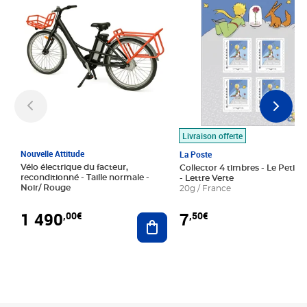
Livraison offerte
Nouvelle Attitude
La Poste
Vélo électrique du facteur,
Collector 4 timbres - Le Petit P
reconditionné - Taille normale -
- Lettre Verte
Noir/ Rouge
20g / France
1 490
7
,00€
,50€
Ajouter au panier