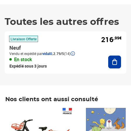
Toutes les autres offres
216
,99€
Livraison Offerte
Neuf
Vendu et expédié par
vidaXL
2.79/5
(14)
Ajouter
En stock
Expédié sous 3 jours
Nos clients ont aussi consulté
Prix 1 490,00€
Prix 7,50€