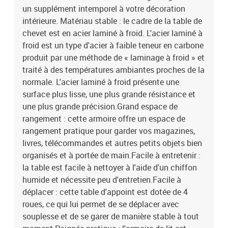
un supplément intemporel à votre décoration
stable à tout moment.Poignée pratique : l'armoire de lit est livrée
avec une poignée qui facilite l'ouverture et la fermeture de l'armoire
intérieure. Matériau stable : le cadre de la table de
tout en ajoutant une beauté supplémentaire.Couleur :
chevet est en acier laminé à froid. L'acier laminé à
blancMatériau : acier laminé à froidDimensions : 36 x 39 x 43,5 cm
froid est un type d'acier à faible teneur en carbone
(L x l x H)Avec 1 tiroirAvec 1 compartimentAssemblage requis : oui
produit par une méthode de « laminage à froid » et
traité à des températures ambiantes proches de la
normale. L'acier laminé à froid présente une
surface plus lisse, une plus grande résistance et
une plus grande précision.Grand espace de
rangement : cette armoire offre un espace de
rangement pratique pour garder vos magazines,
livres, télécommandes et autres petits objets bien
organisés et à portée de main.Facile à entretenir :
la table est facile à nettoyer à l'aide d'un chiffon
humide et nécessite peu d'entretien.Facile à
déplacer : cette table d'appoint est dotée de 4
roues, ce qui lui permet de se déplacer avec
souplesse et de se garer de manière stable à tout