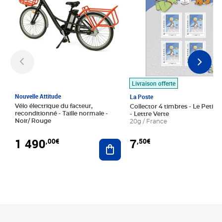
Livraison offerte
Nouvelle Attitude
La Poste
Vélo électrique du facteur,
Collector 4 timbres - Le Petit P
reconditionné - Taille normale -
- Lettre Verte
Noir/ Rouge
20g / France
1 490
7
,00€
,50€
Ajouter au panier