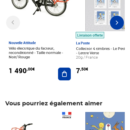
Livraison offerte
Nouvelle Attitude
La Poste
Vélo électrique du facteur,
Collector 4 timbres - Le Petit P
reconditionné - Taille normale -
- Lettre Verte
Noir/ Rouge
20g / France
1 490
7
,00€
,50€
Ajouter au panier
Vous pourriez également aimer
Prix 1 490,00€
Prix 7,50€