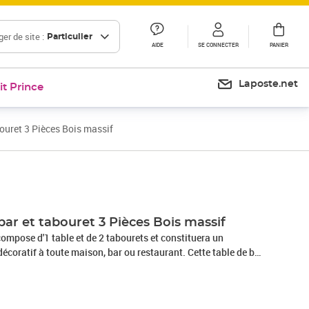
er de site :
Particulier
AIDE
SE CONNECTER
PANIER
Laposte.net
it Prince
bouret 3 Pièces Bois massif
Prix 191,99€
bar et tabouret 3 Pièces Bois massif
ompose d'1 table et de 2 tabourets et constituera un
écoratif à toute maison, bar ou restaurant. Cette table de bar
 table en MDF et de pieds en bois massif. Les tabourets sont
 solide pour la robustesse et la durabilité. L'ensemble de bar
n par ponçage, peinture et laquage pour lui donner un aspect