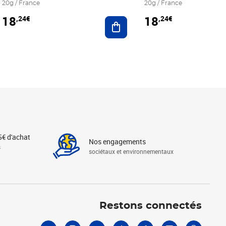
20g / France
20g / France
18
18
,24€
,24€
r au panier
Ajouter au panier
5€ d'achat
Nos engagements
s
sociétaux et environnementaux
Linkedin
Instagram
X
Tiktok
Facebook
Youtube
Threads
Restons connectés