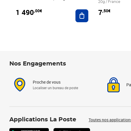
20g / France
1 490
7
,00€
,50€
Ajouter au panier
Nos Engagements
Proche de vous
Pa
Localiser un bureau de poste
Applications La Poste
Toutes nos application