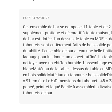
ID 8718475590125
Cet ensemble de bar se compose d'1 table et de 2 
supplément pratique et décoratif à toute maison, b
de bar est dotée d'un dessus de table en MDF et d
tabourets sont entièrement faits de bois solide pou
durabilité. L'ensemble de bar a reçu une belle finit
laquage pour lui donner un aspect raffiné. La table
nettoyer avec un chiffon humide. L'assemblage est
blancMatériau de la table : dessus de table en MD
en bois solideMatériau du tabouret : bois solideDi
x 91 cm (L x l x H)Dimensions du tabouret : 45 x 2
poncé, peint et laqué Facile à assemblerLa livrais
tabourets de bar