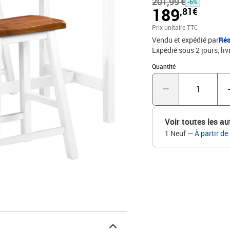
201,99 €
raffiné. La table et les 
-6%
189
,81€
L'assemblage est facile.
table en MDF avec placag
Prix unitaire TTC
solideDimensions de la t
Vendu et expédié par
Rés
x 23 x 60 cm (l x P x H)
Expédié sous 2 jours
liv
comprend 1 table de bar 
Quantité : 1
Quantité
Voir toutes les au
1 Neuf
—
À partir de