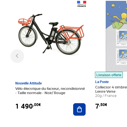
Prix 1 490,00€
Prix 7,50€
Livraison offerte
La Poste
Nouvelle Attitude
Collector 4 timbres
Vélo électrique du facteur, reconditionné
Lettre Verte
- Taille normale - Noir/ Rouge
20g / France
1 490
7
,00€
,50€
Ajouter au panier