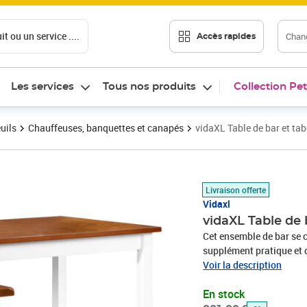
t ou un service ....
Chang
Accès rapides
Les services
Tous nos produits
Collection Pet
uils
Chauffeuses, banquettes et canapés
vidaXL Table de bar et ta
Prix barré 201,99 €
Prix 189,81€
Livraison offerte
Vidaxl
vidaXL Table de 
Cet ensemble de bar se c
supplément pratique et d
est dotée d'un dessus de
Voir la description
entièrement faits de bois
En stock
a reçu une belle finitio