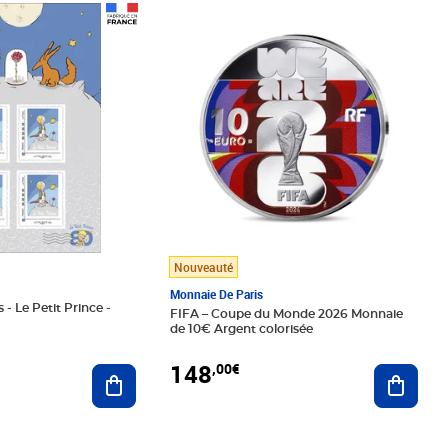
Prix 148,00€
Nouveauté
Monnaie De Paris
 - Le Petit Prince -
FIFA – Coupe du Monde 2026 Monnaie
de 10€ Argent colorisée
148
,00€
Ajouter au panier
Ajoute