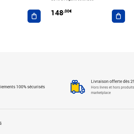
148
,00€
Ajouter au panier
Ajoute
Livraison offerte dès 2
iements 100% sécurisés
Hors livres et hors produit
marketplace
s