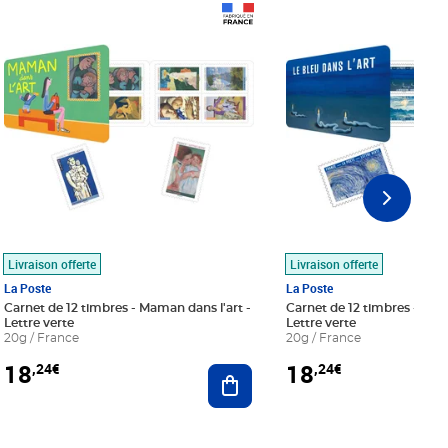
Prix 18,24€
Prix 18,24€
Livraison offerte
Livraison offerte
La Poste
La Poste
Carnet de 12 timbres - Maman dans l'art -
Carnet de 12 timbres - Le bl
Lettre verte
Lettre verte
20g / France
20g / France
18
18
,24€
,24€
r au panier
Ajouter au panier