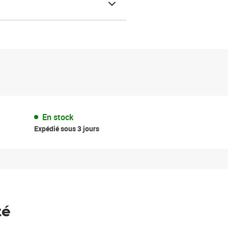
En stock
Expédié sous 3 jours
té