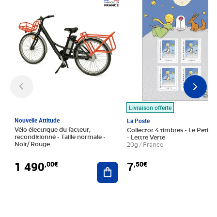
Prix 1 490,00€
Prix 7,50€
Livraison offerte
Nouvelle Attitude
La Poste
Vélo électrique du facteur,
Collector 4 timbres - Le Petit P
reconditionné - Taille normale -
- Lettre Verte
Noir/ Rouge
20g / France
1 490
7
,00€
,50€
Ajouter au panier