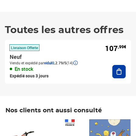
Toutes les autres offres
107
,99€
Livraison Offerte
Neuf
Vendu et expédié par
vidaXL
2.79/5
(14)
Ajouter
En stock
Expédié sous 3 jours
Nos clients ont aussi consulté
Prix 1 490,00€
Prix 7,50€