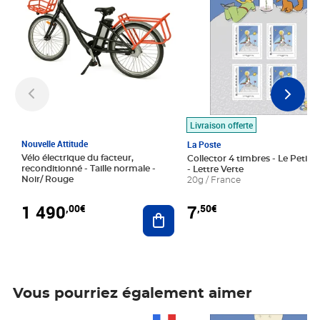
Livraison offerte
Nouvelle Attitude
La Poste
Vélo électrique du facteur,
Collector 4 timbres - Le Petit P
reconditionné - Taille normale -
- Lettre Verte
Noir/ Rouge
20g / France
1 490
7
,00€
,50€
Ajouter au panier
Vous pourriez également aimer