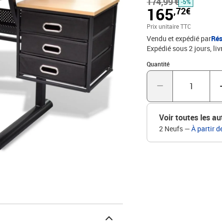
174,99 €
également trois tiroirs
-5%
165
,72€
inclus est épaississemen
table est fabriquée en M
Prix unitaire TTC
poudre pour la durabili
Vendu et expédié par
Rés
années.Spécifications de
Expédié sous 2 jours
liv
poudreDimensions hors to
Quantité : 1
hors tout des tiroirs : 36
Quantité
80 degrésAvec 3 tiroirs
du siège à partir du sol
Voir toutes les au
2 Neufs
—
À partir d