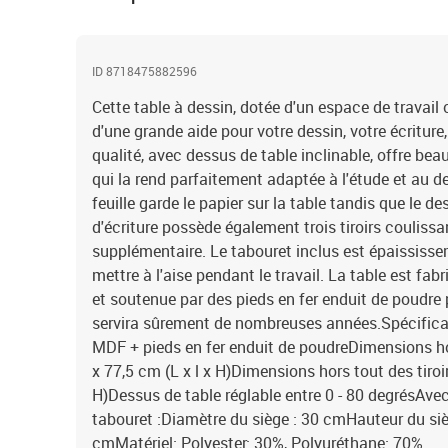
ID 8718475882596
Cette table à dessin, dotée d'un espace de travail
d'une grande aide pour votre dessin, votre écriture,
qualité, avec dessus de table inclinable, offre bea
qui la rend parfaitement adaptée à l'étude et au d
feuille garde le papier sur la table tandis que le de
d'écriture possède également trois tiroirs coulis
supplémentaire. Le tabouret inclus est épaississ
mettre à l'aise pendant le travail. La table est fa
et soutenue par des pieds en fer enduit de poudre p
servira sûrement de nombreuses années.Spécificati
MDF + pieds en fer enduit de poudreDimensions hor
x 77,5 cm (L x l x H)Dimensions hors tout des tiroir
H)Dessus de table réglable entre 0 - 80 degrésAvec
tabouret :Diamètre du siège : 30 cmHauteur du sièg
cmMatériel: Polyester: 30%, Polyuréthane: 70%