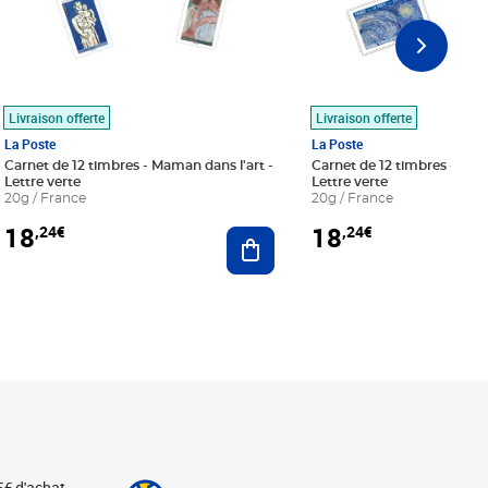
Livraison offerte
Livraison offerte
La Poste
La Poste
Carnet de 12 timbres - Maman dans l'art -
Carnet de 12 timbres - Le bl
Lettre verte
Lettre verte
20g / France
20g / France
18
18
,24€
,24€
r au panier
Ajouter au panier
5€ d'achat