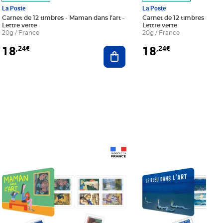
La Poste
La Poste
Carnet de 12 timbres - Maman dans l'art -
Carnet de 12 timbres - Le bl
Lettre verte
Lettre verte
20g / France
20g / France
18
18
,24€
,24€
r au panier
Ajouter au panier
Prix 18,24€
Prix 18,24€