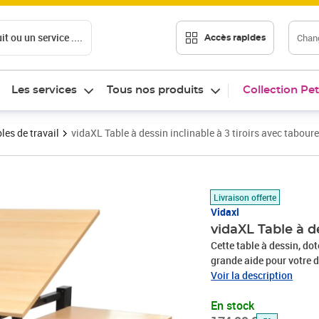
t ou un service ....
Chang
Accès rapides
Les services
Tous nos produits
Collection Pet
les de travail
vidaXL Table à dessin inclinable à 3 tiroirs avec taboure
Prix barré 174,99 €
Prix 165,72€
Livraison offerte
Vidaxl
vidaXL Table à de
Cette table à dessin, do
grande aide pour votre de
dessus de table inclinabl
Voir la description
parfaitement adaptée à l
En stock
papier sur la table tandi