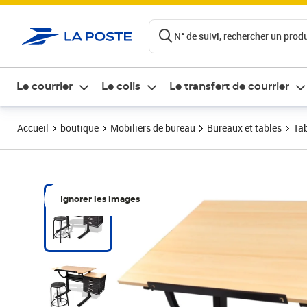
ontenu de la page
N° de suivi, rechercher un produi
Le courrier
Le colis
Le transfert de courrier
Accueil
boutique
Mobiliers de bureau
Bureaux et tables
Tab
Ignorer les images