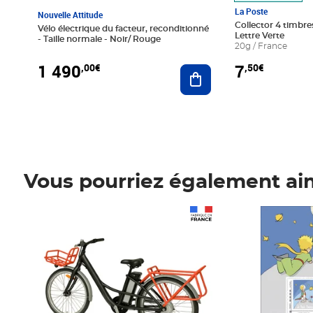
La Poste
Nouvelle Attitude
Collector 4 timbres
Vélo électrique du facteur, reconditionné
Lettre Verte
- Taille normale - Noir/ Rouge
20g / France
1 490
7
,00€
,50€
Ajouter au panier
Vous pourriez également ai
Prix 1 490,00€
Prix 7,50€