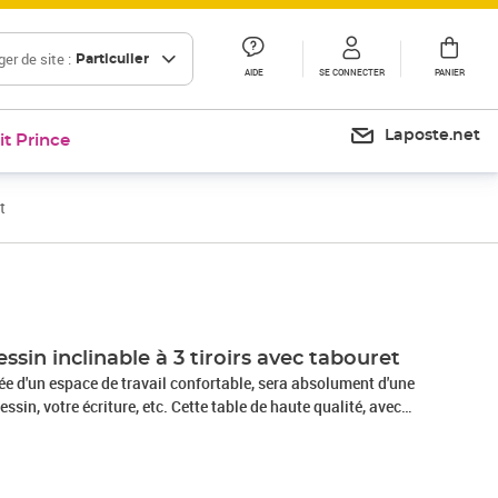
er de site :
Particulier
AIDE
SE CONNECTER
PANIER
Laposte.net
it Prince
t
Prix 166,99€
Prix 194,58€
ssin inclinable à 3 tiroirs avec tabouret
tée d'un espace de travail confortable, sera absolument d'une
ssin, votre écriture, etc. Cette table de haute qualité, avec
e, offre beaucoup d'espace de travail, ce qui la rend
'étude et au dessin technique. La butée de feuille garde le
s que le dessus est incliné. Notre table d'écriture possède