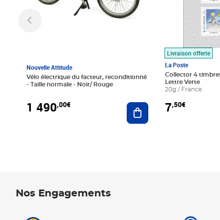
Livraison offerte
La Poste
Nouvelle Attitude
Collector 4 timbres
Vélo électrique du facteur, reconditionné
Lettre Verte
- Taille normale - Noir/ Rouge
20g / France
1 490
7
,00€
,50€
Ajouter au panier
Nos Engagements