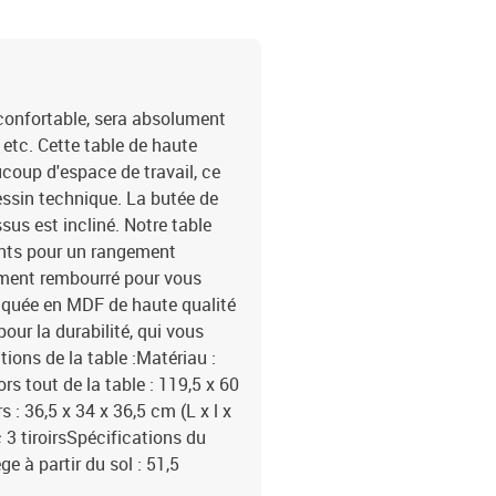
 confortable, sera absolument
 etc. Cette table de haute
ucoup d'espace de travail, ce
essin technique. La butée de
ssus est incliné. Notre table
sants pour un rangement
ement rembourré pour vous
briquée en MDF de haute qualité
our la durabilité, qui vous
ons de la table :Matériau :
s tout de la table : 119,5 x 60
s : 36,5 x 34 x 36,5 cm (L x l x
 3 tiroirsSpécifications du
e à partir du sol : 51,5