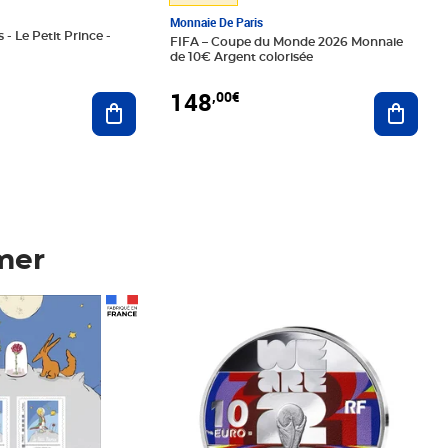
Monnaie De Paris
 - Le Petit Prince -
FIFA – Coupe du Monde 2026 Monnaie
de 10€ Argent colorisée
148
,00€
Ajouter au panier
Ajoute
mer
Prix 148,00€