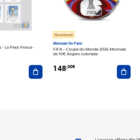
Nouveauté
Monnaie De Paris
 - Le Petit Prince -
FIFA – Coupe du Monde 2026 Monnaie
de 10€ Argent colorisée
148
,00€
Ajouter au panier
Ajoute
Livraison offerte dès 2