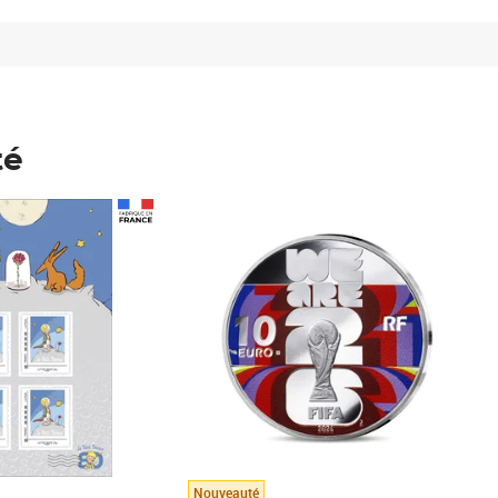
té
Prix 148,00€
Nouveauté