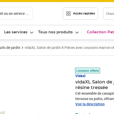
t ou un service ....
Chang
Accès rapides
Les services
Tous nos produits
Collection Pet
ils de jardin
vidaXL Salon de jardin 8 Pièces avec coussins marron ré
Prix 466,99€
Livraison offerte
Vidaxl
vidaXL Salon de 
résine tressée
Cet ensemble de canapés 
terrasse ou patio, offra
famille et les amis ou si
Voir la description
durable : la résine tres