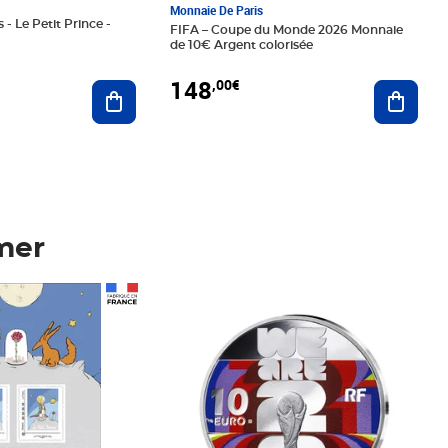
Monnaie De Paris
 - Le Petit Prince -
FIFA – Coupe du Monde 2026 Monnaie
de 10€ Argent colorisée
148
,00€
Ajouter au panier
Ajoute
mer
Prix 148,00€