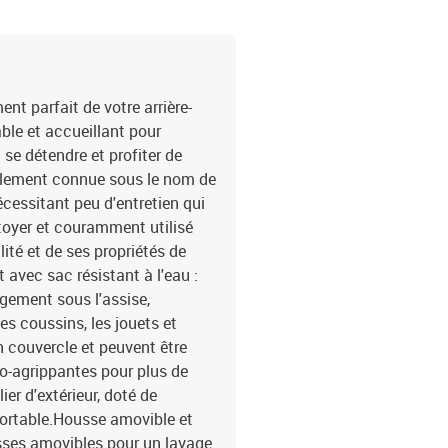
cmCoussin :Couleur : bl
polyester)Matériau de r
remplissage du coussin d
55 x 55 x 3 cm (l x P x é
é)La livraison contient 
t parfait de votre arrière-
sac résistant à l'eau2 x
able et accueillant pour
résistant à l'eau8 x cou
 se détendre et profiter de
lavable
également connue sous le nom de
écessitant peu d'entretien qui
ettoyer et couramment utilisé
lité et de ses propriétés de
avec sac résistant à l'eau :
gement sous l'assise,
es coussins, les jouets et
n couvercle et peuvent être
to-agrippantes pour plus de
ier d'extérieur, doté de
fortable.Housse amovible et
usses amovibles pour un lavage