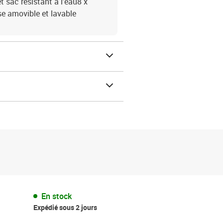
 sac résistant à l'eau8 x
se amovible et lavable
En stock
Expédié sous 2 jours