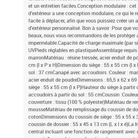
et un entretien faciles.Conception modulaire : ce
d'extérieur a une conception modulaire, ce qui le 
facile à déplacer, afin que vous puissiez créer u
d'extérieur personnalisé. Bon à savoir :Pour que vo
beaux, nous vous recommandons de les protéger 
imperméable.Capacité de charge maximale (par si
UVPieds réglables en plastiqueAssemblage requis :
marronMatériau : résine tressée, acier enduit de 
cm (l x P x H)Dimension du siège : 55 x 55 cm (l x 
sol : 37 cmCanapé avec accoudoirs :Couleur : marr
acier enduit de poudreDimensions : 65,5 x 62 x 69
siège : 55 x 55 cm (l x P)Hauteur du siège à partir
accoudoirs à partir du sol : 55 cmCoussin :Couleu
couverture : tissu (100 % polyester)Matériau de re
mousseMatériau de remplissage du coussin de doss
cotonDimensions du coussin de siège : 55 x 55 x 
coussin de dossier : 55 x 45 x 13 cm (L x l x é)La l
central incluant une fonction de rangement avec u