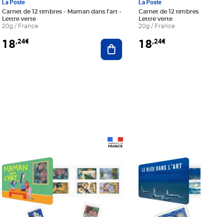
La Poste
La Poste
Carnet de 12 timbres - Maman dans l'art -
Carnet de 12 timbres - Le bl
Lettre verte
Lettre verte
20g / France
20g / France
18
18
,24€
,24€
r au panier
Ajouter au panier
Prix 18,24€
Prix 18,24€