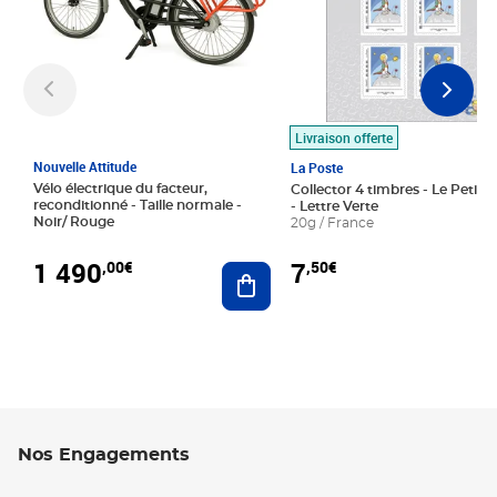
Livraison offerte
Nouvelle Attitude
La Poste
Vélo électrique du facteur,
Collector 4 timbres - Le Petit P
reconditionné - Taille normale -
- Lettre Verte
Noir/ Rouge
20g / France
1 490
7
,00€
,50€
Ajouter au panier
Nos Engagements