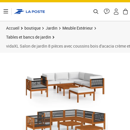
ontenu de la page
Accueil
boutique
Jardin
Meuble Extérieur
Tables et bancs de jardin
vidaXL Salon de jardin 8 pièces avec coussins bois d'acacia crème e
Prix 741,89€
Prix 7