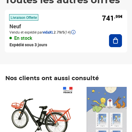
Toutes les autres offres
741
,99€
Livraison Offerte
Neuf
Vendu et expédié par
vidaXL
2.79/5
(14)
Ajouter
En stock
Expédié sous 3 jours
Nos clients ont aussi consulté
Prix 1 490,00€
Prix 7,50€