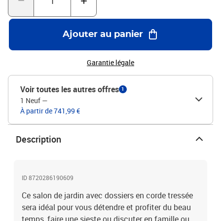
massif avec finition à l’huileDimensions de la table : 63 x 63 x 30
cm (L x l x H)Dimensions du canapé central : 65 x 65 x 60 cm (l x P
x H)Dimensions du canapé d’angle : 65 x 65 x 60 cm (l x P x
Ajouter au panier
H)Dimensions du fauteuil : 65 x 65 x 60 cm (l x P x H)Dimensions
du repose-pieds : 63 x 63 x 30 cm (l x P x H)Épaisseur du coussin
d’assise : 6 cmÉpaisseur du coussin de dossier : 9 cmAssemblage
Garantie légale
requis : OuiLa livraison contient :3 canapés d’angle canapé2 x
Canapé central1 x Repose-pieds1 x Fauteuil1 x Table7 x Coussin
Voir toutes les autres offres
1
d'assise9 x Coussin de dossier
1 Neuf
—
À partir de 741,99 €
Description
ID 8720286190609
Ce salon de jardin avec dossiers en corde tressée
sera idéal pour vous détendre et profiter du beau
temps, faire une sieste ou discuter en famille ou