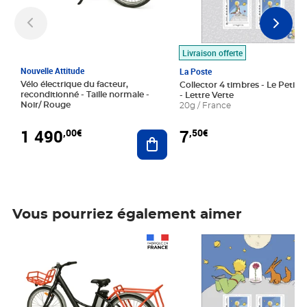
Livraison offerte
Nouvelle Attitude
La Poste
Vélo électrique du facteur,
Collector 4 timbres - Le Petit P
reconditionné - Taille normale -
- Lettre Verte
Noir/ Rouge
20g / France
1 490
7
,00€
,50€
Ajouter au panier
Vous pourriez également aimer
Prix 1 490,00€
Prix 7,50€