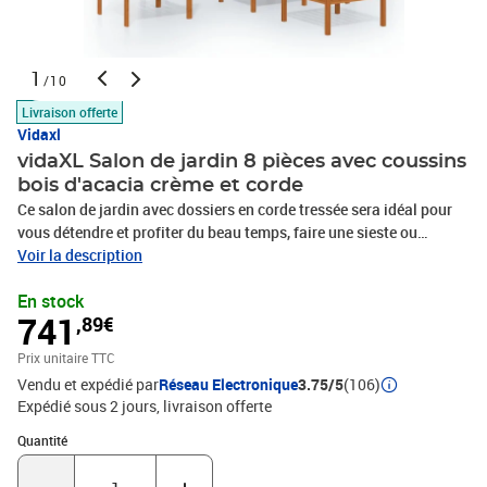
1
/10
Livraison offerte
Vidaxl
vidaXL Salon de jardin 8 pièces avec coussins
bois d'acacia crème et corde
Ce salon de jardin avec dossiers en corde tressée sera idéal pour
vous détendre et profiter du beau temps, faire une sieste ou
discuter en famille ou entre amis. Avec son design intemporel, ce
Voir la description
salon en bois apportera une touche de charme rustique à votre
En stock
terrasse, jardin ou salon. Ce canapé de jardin est doté de dossiers
741
,89€
en corde finement travaillés, ajoutant une touche sophistiquée à
tout espace extérieur. Cet ensemble de jardin est fabriqué en bois
Prix unitaire TTC
d'acacia massif de haute qualité, un bois dur tropical résistant aux
Vendu et expédié par
Réseau Electronique
3.75/5
(106)
intempéries et très durable. Grâce à sa finition à l'huile, ce salon de
Expédié sous 2 jours
livraison offerte
jardin arbore une couleur chaleureuse et est facile à nettoyer et à
entretenir. De plus, la livraison comprend des coussins d'assise et
Quantité : 1
Quantité
de dossier épais pour un confort optimal.Avec dossiers en
cordeCouleur du coussin : Blanc crèmeMatériau : Bois d’acacia