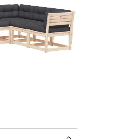
rustique.Expérience d'ass
de coussin épais rembou
lattes : la conception à
s'accumuler, ce qui garan
pourriture.Conception m
conception modulaire, ce
que vous puissiez créer
savoir :Pour que vos me
les protéger avec une h
110 kgAssemblage requis
(non traité)Dimensions :
cm (l x P)Hauteur du dos
d'angle :Matériau : bois 
H)Hauteur du siège à par
P)Coussin :Couleur : ant
polyester)Matériau de r
60 x 60 x 12 cm (L x l x 
é)La livraison contient 
dossier6 x coussin de si