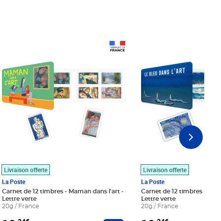
Prix 18,24€
Prix 18,24€
Livraison offerte
Livraison offerte
La Poste
La Poste
Carnet de 12 timbres - Maman dans l'art -
Carnet de 12 timbres - Le bl
Lettre verte
Lettre verte
20g / France
20g / France