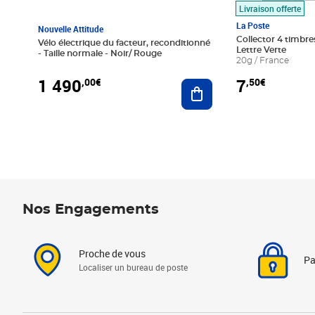
Livraison offerte
La Poste
Nouvelle Attitude
Collector 4 timbres
Vélo électrique du facteur, reconditionné
Lettre Verte
- Taille normale - Noir/ Rouge
20g / France
1 490
7
,00€
,50€
Ajouter au panier
Nos Engagements
Proche de vous
Pa
Localiser un bureau de poste