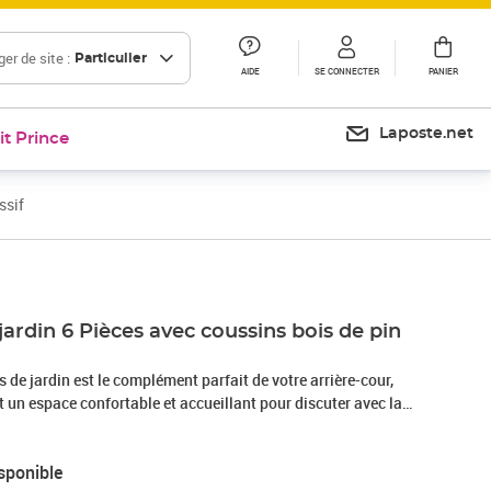
er de site :
Particulier
AIDE
SE CONNECTER
PANIER
Laposte.net
it Prince
ssif
jardin 6 Pièces avec coussins bois de pin
de jardin est le complément parfait de votre arrière-cour,
nt un espace confortable et accueillant pour discuter avec la
ment se détendre et profiter de l'extérieur. Bois de pin
massif est un matériau naturel magnifique. Le bois de pin a un
sponible
 donnent au matériau son aspect caractéristique et