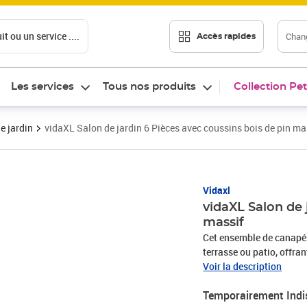
t ou un service ....
Chang
Accès rapides
Les services
Tous nos produits
Collection Pet
e jardin
vidaXL Salon de jardin 6 Pièces avec coussins bois de pin ma
Vidaxl
vidaXL Salon de 
massif
Cet ensemble de canapés 
terrasse ou patio, offra
famille et les amis ou simple
Voir la description
massif : le bois de pin 
Temporairement Indi
grain droit et les nœuds