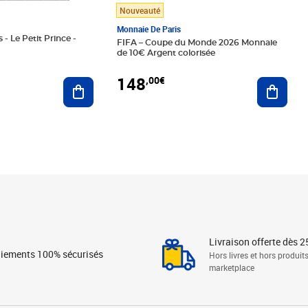
Nouveauté
Monnaie De Paris
 - Le Petit Prince -
FIFA – Coupe du Monde 2026 Monnaie
de 10€ Argent colorisée
148
,00€
Ajouter au panier
Ajoute
Livraison offerte dès 2
iements 100% sécurisés
Hors livres et hors produit
marketplace