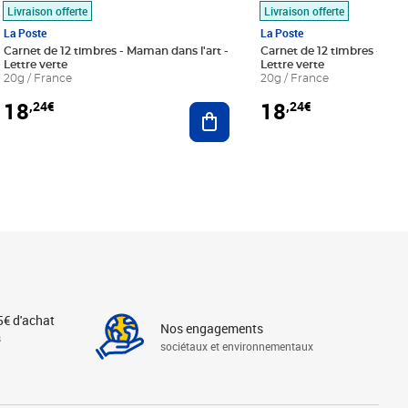
Livraison offerte
Livraison offerte
La Poste
La Poste
Carnet de 12 timbres - Maman dans l'art -
Carnet de 12 timbres - Le bl
Lettre verte
Lettre verte
20g / France
20g / France
18
18
,24€
,24€
r au panier
Ajouter au panier
5€ d'achat
Nos engagements
s
sociétaux et environnementaux