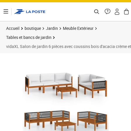
ontenu de la page
Accueil
boutique
Jardin
Meuble Extérieur
Tables et bancs de jardin
vidaXL Salon de jardin 6 pièces avec coussins bois d'acacia crème e
Prix 399,99€
Prix b
Prix 4