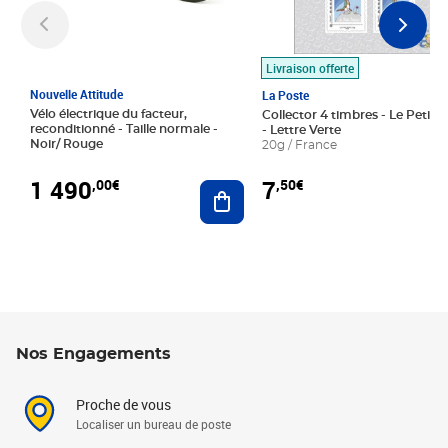
Livraison offerte
Nouvelle Attitude
La Poste
Vélo électrique du facteur,
Collector 4 timbres - Le Petit P
reconditionné - Taille normale -
- Lettre Verte
Noir/ Rouge
20g / France
1 490
7
,00€
,50€
Ajouter au panier
Nos Engagements
Proche de vous
Localiser un bureau de poste