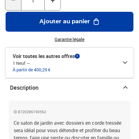
massif avec finition à l’huileDimensions de la table : 63 x 63 x 30
cm (L x l x H)Dimensions du canapé central : 65 x 65 x 60 cm (l x P
x H)Dimensions du canapé d’angle : 65 x 65 x 60 cm (l x P x
Ajouter au panier
H)Épaisseur du coussin d’assise : 6 cmÉpaisseur du coussin de
dossier : 9 cmAssemblage requis : OuiLa livraison contient :4
canapés d’angle1 canapé central1 table5 coussins d’assise9
Garantie légale
coussins de dossier
Voir toutes les autres offres
1
1 Neuf
—
À partir de 400,29 €
Description
ID 8720286190562
Ce salon de jardin avec dossiers en corde tressée
sera idéal pour vous détendre et profiter du beau
temps, faire une sieste ou discuter en famille ou