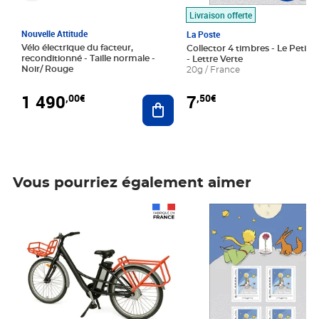
Livraison offerte
Nouvelle Attitude
La Poste
Vélo électrique du facteur,
Collector 4 timbres - Le Petit P
reconditionné - Taille normale -
- Lettre Verte
Noir/ Rouge
20g / France
1 490
7
,00€
,50€
Ajouter au panier
Vous pourriez également aimer
Prix 1 490,00€
Prix 7,50€