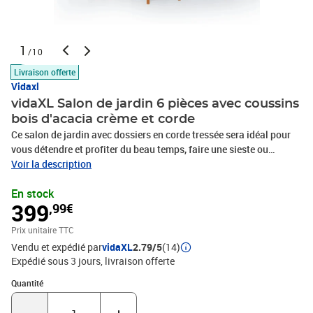
1
/10
Livraison offerte
Vidaxl
vidaXL Salon de jardin 6 pièces avec coussins
bois d'acacia crème et corde
Ce salon de jardin avec dossiers en corde tressée sera idéal pour
vous détendre et profiter du beau temps, faire une sieste ou
discuter en famille ou entre amis. Avec son design intemporel, ce
Voir la description
salon en bois apportera une touche de charme rustique à votre
En stock
terrasse, jardin ou salon. Ce canapé de jardin est doté de dossiers
399
,99€
en corde finement travaillés, ajoutant une touche sophistiquée à
tout espace extérieur. Cet ensemble de jardin est fabriqué en bois
Prix unitaire TTC
d'acacia massif de haute qualité, un bois dur tropical résistant aux
Vendu et expédié par
vidaXL
2.79/5
(14)
intempéries et très durable. Grâce à sa finition à l'huile, ce salon de
Expédié sous 3 jours
livraison offerte
jardin arbore une couleur chaleureuse et est facile à nettoyer et à
entretenir. De plus, la livraison comprend des coussins d'assise et
Quantité : 1
Quantité
de dossier épais pour un confort optimal.Avec dossiers en
cordeCouleur du coussin : Blanc crèmeMatériau : Bois d’acacia