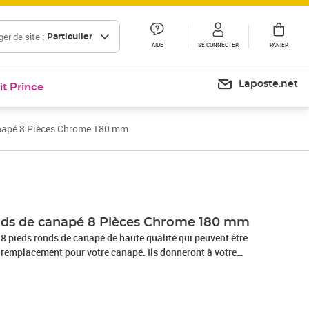
er de site :
Particulier
AIDE
SE CONNECTER
PANIER
Laposte.net
it Prince
anapé 8 Pièces Chrome 180 mm
Prix 36,99€
Prix 39,88€
nds de canapé 8 Pièces Chrome 180 mm
 pieds ronds de canapé de haute qualité qui peuvent être
 remplacement pour votre canapé. Ils donneront à votre
 moderne. Ces pieds de canapé sont esthétiques et
avec des matériaux de haute qualité, les pieds de canapé
bles. L'assemblage est rapide et très facile.Couleur :