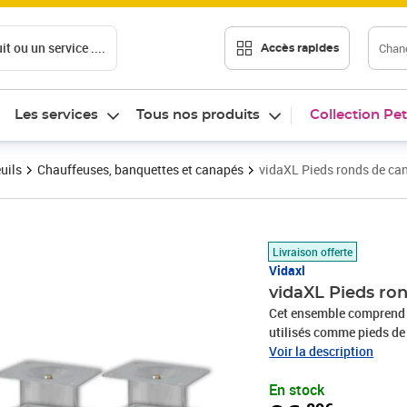
t ou un service ....
Chang
Accès rapides
Les services
Tous nos produits
Collection Pet
uils
Chauffeuses, banquettes et canapés
vidaXL Pieds ronds de c
Prix 36,89€
Livraison offerte
Vidaxl
vidaXL Pieds ro
Cet ensemble comprend 8
utilisés comme pieds de
canapé un look frais et
Voir la description
fonctionnels. Fabriqués 
En stock
sont très robustes et sta