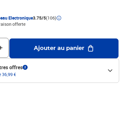
: FerDimensions du tube : 50 x 180 mm (diamètre x
d : 70 mmTrès robuste et stableAssemblage simple et
t 8 pieds ronds de canapé
eau Electronique
3.75/5
(106)
raison offerte
Ajouter au panier
tres offres
2
e 36,99 €