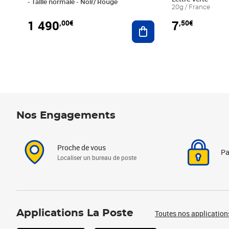
- Taille normale - Noir/ Rouge
20g / France
1 490
7
,00€
,50€
Ajouter au panier
Nos Engagements
Proche de vous
Pa
Localiser un bureau de poste
Applications La Poste
Toutes nos application