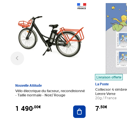
Prix 1 490,00€
Prix 7,50€
Livraison offerte
La Poste
Nouvelle Attitude
Collector 4 timbres
Vélo électrique du facteur, reconditionné
Lettre Verte
- Taille normale - Noir/ Rouge
20g / France
1 490
7
,00€
,50€
Ajouter au panier