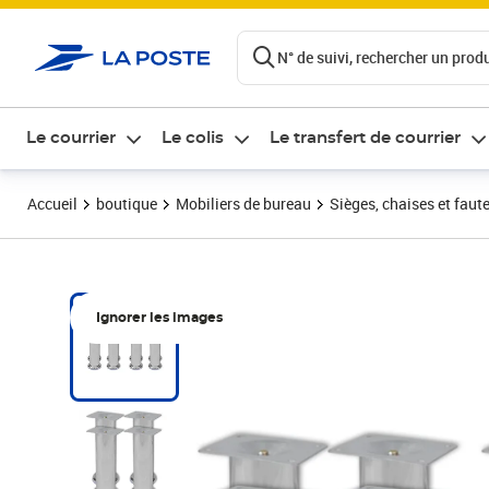
ontenu de la page
N° de suivi, rechercher un produi
Le courrier
Le colis
Le transfert de courrier
Accueil
boutique
Mobiliers de bureau
Sièges, chaises et faute
Ignorer les images