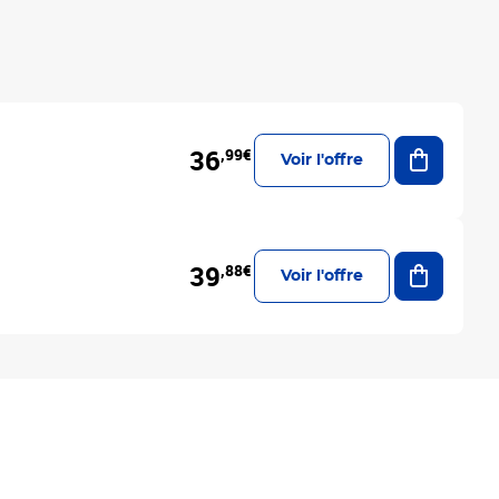
Ajouter a
36
,99€
Voir l'offre
Ajouter a
39
,88€
Voir l'offre