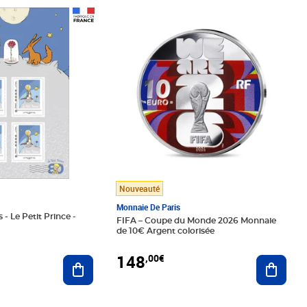
Prix 148,00€
Nouveauté
Monnaie De Paris
 - Le Petit Prince -
FIFA – Coupe du Monde 2026 Monnaie
de 10€ Argent colorisée
148
,00€
Ajouter au panier
Ajoute