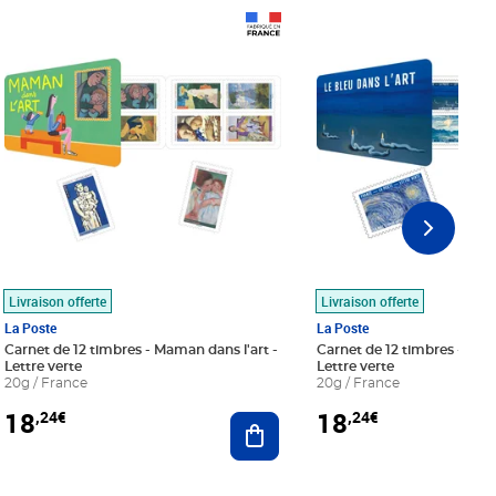
Prix 18,24€
Prix 18,24€
Livraison offerte
Livraison offerte
La Poste
La Poste
Carnet de 12 timbres - Maman dans l'art -
Carnet de 12 timbres - Le bl
Lettre verte
Lettre verte
20g / France
20g / France
18
18
,24€
,24€
r au panier
Ajouter au panier