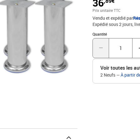
36
,89€
chroméMatériau du tube 
hauteur)Diamètre du pie
Prix unitaire TTC
rapideLa livraison inclu
Vendu et expédié par
Rés
Expédié sous 2 jours
liv
Quantité : 1
Quantité
Voir toutes les au
2 Neufs
—
À partir d