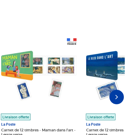
Prix 18,24€
Prix 18,24€
Livraison offerte
Livraison offerte
La Poste
La Poste
Carnet de 12 timbres - Maman dans l'art -
Carnet de 12 timbres - Le bl
Lettre verte
Lettre verte