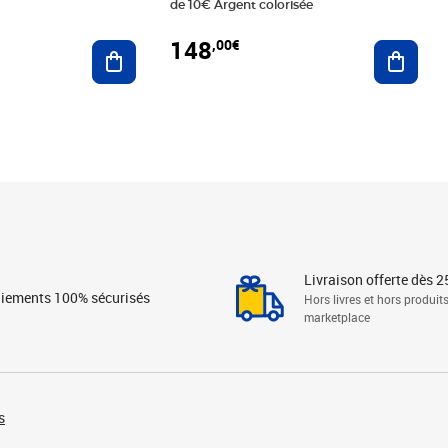
de 10€ Argent colorisée
148
,00€
Ajouter au panier
Ajoute
Livraison offerte dès 2
iements 100% sécurisés
Hors livres et hors produit
marketplace
s