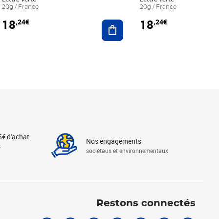
20g / France
20g / France
18
18
,24€
,24€
r au panier
Ajouter au panier
5€ d'achat
Nos engagements
s
sociétaux et environnementaux
Linkedin
Instagram
X
Tiktok
Facebook
Youtube
Threads
Restons connectés