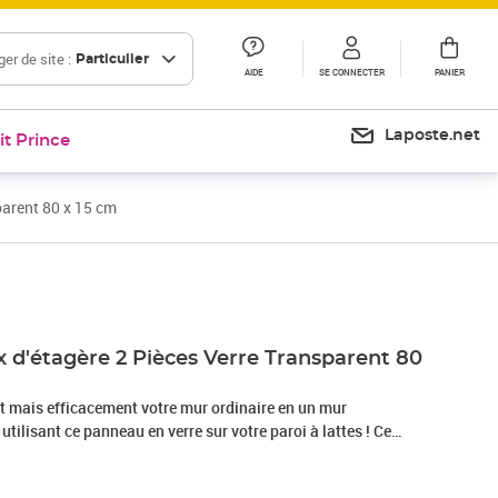
er de site :
Particulier
AIDE
SE CONNECTER
PANIER
Laposte.net
it Prince
parent 80 x 15 cm
Prix 43,99€
Prix 46,48€
 d'étagère 2 Pièces Verre Transparent 80
 mais efficacement votre mur ordinaire en un mur
utilisant ce panneau en verre sur votre paroi à lattes ! Ce
 est idéal pour les maisons comme pour les magasins. Fait
 qualité, ce panneau est solide et durable. Avec une capacité