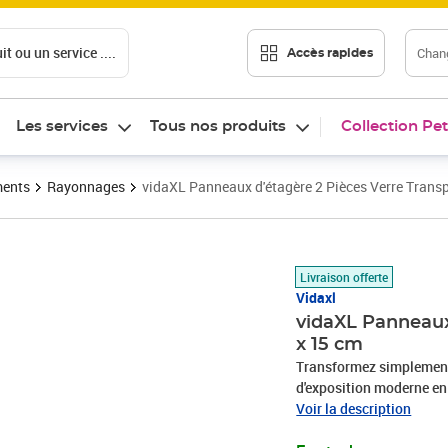
t ou un service ....
Chang
Accès rapides
Les services
Tous nos produits
Collection Pet
ments
Rayonnages
vidaXL Panneaux d'étagère 2 Pièces Verre Trans
Prix 43,38€
Livraison offerte
Vidaxl
vidaXL Panneaux
x 15 cm
Transformez simplement
d'exposition moderne en 
panneau en verre trempé
Voir la description
en verre trempé de haute