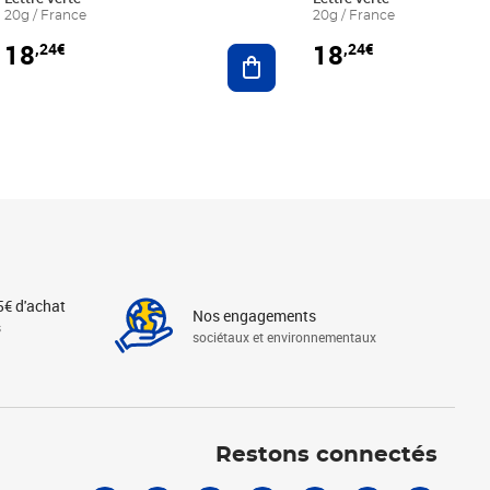
20g / France
20g / France
18
18
,24€
,24€
r au panier
Ajouter au panier
5€ d'achat
Nos engagements
s
sociétaux et environnementaux
Linkedin
Instagram
X
Tiktok
Facebook
Youtube
Threads
Restons connectés