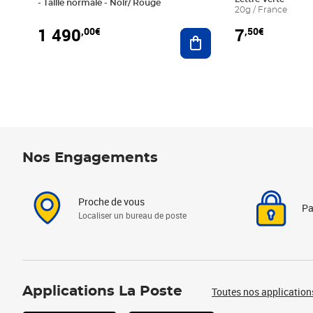
- Taille normale - Noir/ Rouge
20g / France
1 490
7
,00€
,50€
Ajouter au panier
Nos Engagements
Proche de vous
Pa
Localiser un bureau de poste
Applications La Poste
Toutes nos application