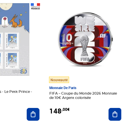
Prix 148,00€
Nouveauté
Monnaie De Paris
 - Le Petit Prince -
FIFA – Coupe du Monde 2026 Monnaie
de 10€ Argent colorisée
148
,00€
Ajouter au panier
Ajoute