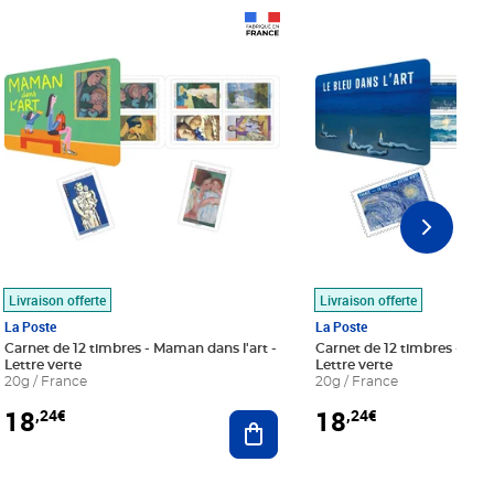
Prix 18,24€
Prix 18,24€
Livraison offerte
Livraison offerte
La Poste
La Poste
Carnet de 12 timbres - Maman dans l'art -
Carnet de 12 timbres - Le bl
Lettre verte
Lettre verte
20g / France
20g / France
18
18
,24€
,24€
r au panier
Ajouter au panier