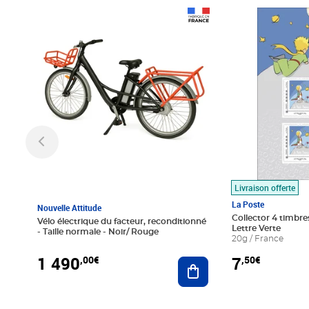
Prix 1 490,00€
Prix 7,50€
Livraison offerte
La Poste
Nouvelle Attitude
Collector 4 timbres
Vélo électrique du facteur, reconditionné
Lettre Verte
- Taille normale - Noir/ Rouge
20g / France
1 490
7
,00€
,50€
Ajouter au panier