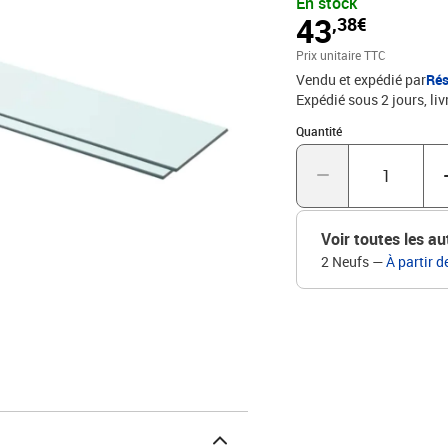
En stock
de charge de 15 kg, il peu
43
,38€
également très facile à 
trempéDimensions : 80 x 
Prix unitaire TTC
15 kgLa livraison compr
Vendu et expédié par
Rés
Expédié sous 2 jours
liv
Quantité : 1
Quantité
Voir toutes les au
2 Neufs
—
À partir d