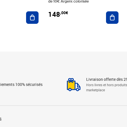
de 10€ Argent colorisée
148
,00€
Ajouter au panier
Ajoute
Livraison offerte dès 2
iements 100% sécurisés
Hors livres et hors produit
marketplace
s