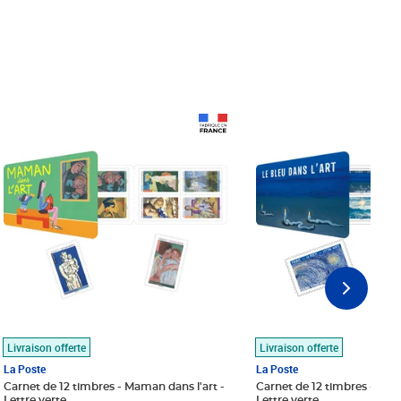
Prix 18,24€
Prix 18,24€
Livraison offerte
Livraison offerte
La Poste
La Poste
Carnet de 12 timbres - Maman dans l'art -
Carnet de 12 timbres - Le bl
Lettre verte
Lettre verte