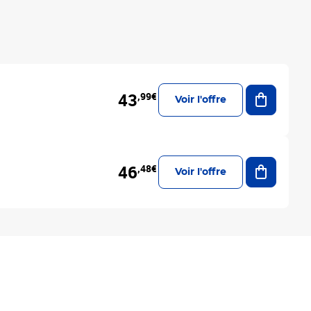
Ajouter a
43
,99€
Voir l'offre
Ajouter a
46
,48€
Voir l'offre