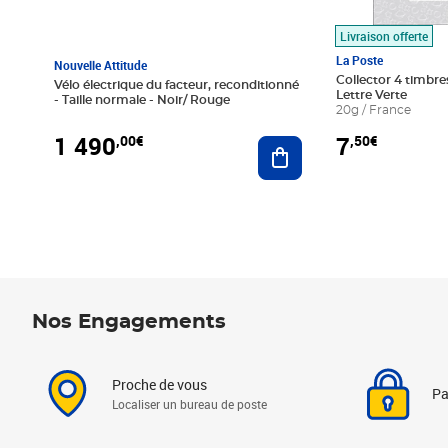
Livraison offerte
La Poste
Nouvelle Attitude
Collector 4 timbres
Vélo électrique du facteur, reconditionné
Lettre Verte
- Taille normale - Noir/ Rouge
20g / France
1 490
7
,00€
,50€
Ajouter au panier
Nos Engagements
Proche de vous
Pa
Localiser un bureau de poste