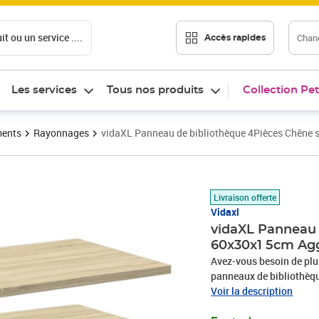
t ou un service ....
Chang
Accès rapides
Les services
Tous nos produits
Collection Pet
ments
Rayonnages
vidaXL Panneau de bibliothèque 4Pièces Chên
Prix 46,89€
Livraison offerte
Vidaxl
vidaXL Panneau
60x30x1 5cm Ag
Avez-vous besoin de plu
panneaux de bibliothèque
fabriquées en bois d’ingé
Voir la description
facile à nettoyer avec u