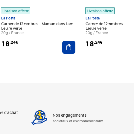
Livraison offerte
Livraison offerte
La Poste
La Poste
Carnet de 12 timbres - Maman dans l'art -
Carnet de 12 timbres - Le bl
Lettre verte
Lettre verte
20g / France
20g / France
18
18
,24€
,24€
r au panier
Ajouter au panier
5€ d'achat
Nos engagements
s
sociétaux et environnementaux