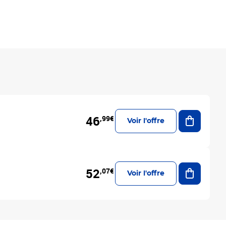
Ajouter a
46
,99€
Voir l'offre
Ajouter a
52
,07€
Voir l'offre