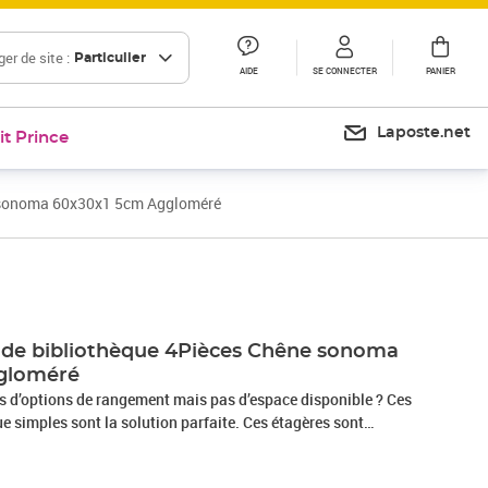
er de site :
Particulier
AIDE
SE CONNECTER
PANIER
Laposte.net
it Prince
e sonoma 60x30x1 5cm Aggloméré
Prix 46,99€
Prix 52,07€
 de bibliothèque 4Pièces Chêne sonoma
gloméré
s d’options de rangement mais pas d’espace disponible ? Ces
 simples sont la solution parfaite. Ces étagères sont
nierie de qualité. De plus, le panneau de la bibliothèque est
n chiffon humide. Vous pouvez l’ajouter à vos meubles