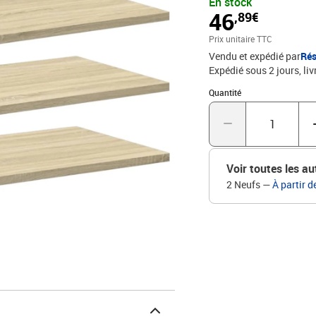
En stock
existants pour un espac
46
,89€
remplacement lorsque l
raison quelconque. À savo
Prix unitaire TTC
nécessite des supports p
Vendu et expédié par
Rés
Veuillez vous assurer d
Expédié sous 2 jours
liv
l’installation.Couleur 
cm (l x P x H)La livrais
Quantité : 1
Quantité
Voir toutes les au
2 Neufs
—
À partir d