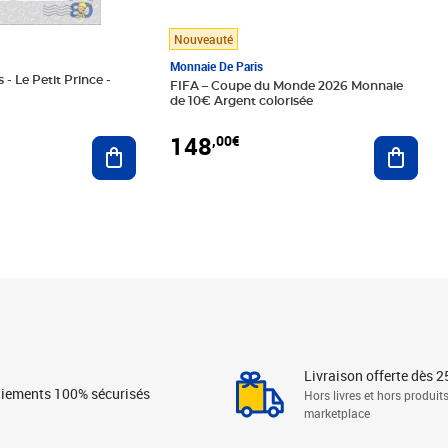
Nouveauté
Monnaie De Paris
 - Le Petit Prince -
FIFA – Coupe du Monde 2026 Monnaie
de 10€ Argent colorisée
148
,00€
Ajouter au panier
Ajoute
Livraison offerte dès 2
iements 100% sécurisés
Hors livres et hors produit
marketplace