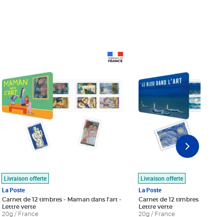
Prix 18,24€
Prix 18,24€
Livraison offerte
Livraison offerte
La Poste
La Poste
Carnet de 12 timbres - Maman dans l'art -
Carnet de 12 timbres - Le bl
Lettre verte
Lettre verte
20g / France
20g / France