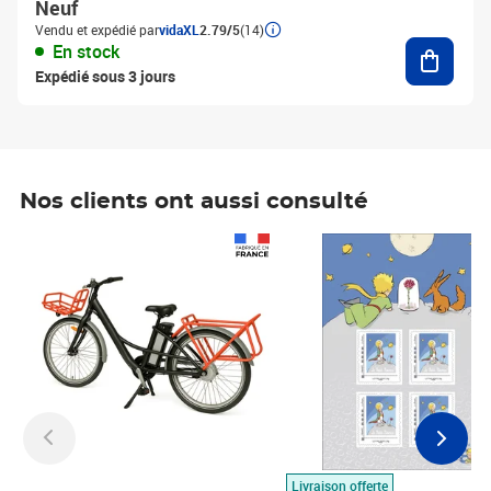
Neuf
Vendu et expédié par
vidaXL
2.79/5
(14)
Ajouter
En stock
Expédié sous 3 jours
Nos clients ont aussi consulté
Prix 1 490,00€
Prix 7,50€
Livraison offerte