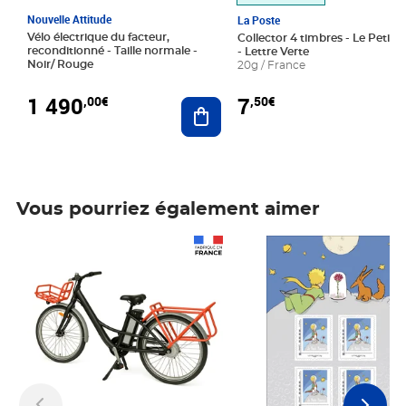
Nouvelle Attitude
La Poste
Vélo électrique du facteur,
Collector 4 timbres - Le Petit P
reconditionné - Taille normale -
- Lettre Verte
Noir/ Rouge
20g / France
1 490
7
,00€
,50€
Ajouter au panier
Vous pourriez également aimer
Prix 1 490,00€
Prix 7,50€