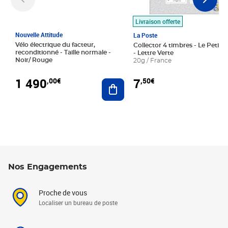
Livraison offerte
Nouvelle Attitude
La Poste
Vélo électrique du facteur,
Collector 4 timbres - Le Petit P
reconditionné - Taille normale -
- Lettre Verte
Noir/ Rouge
20g / France
1 490
7
,00€
,50€
Ajouter au panier
Nos Engagements
Proche de vous
Localiser un bureau de poste