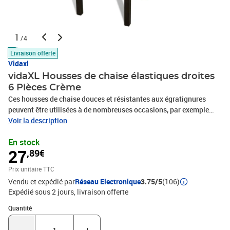
1
/4
Livraison offerte
Vidaxl
vidaXL Housses de chaise élastiques droites
6 Pièces Crème
Ces housses de chaise douces et résistantes aux égratignures
peuvent être utilisées à de nombreuses occasions, par exemple
dans les restaurants, les hôtels, les foyers ou lors des fêtes. Elles
Voir la description
s'adaptes à presque tous les types de chaises avec une hauteur
En stock
totale de jusqu'à 55 cm. Fabriquées en tissu extensible contenant
27
,89€
10 % d'élasthanne, nos housses de chaises peuvent être
simplement étirées sur le siège de la chaise. Ces housses de
Prix unitaire TTC
chaise peuvent être facilement retirées pour les nettoyer et
Vendu et expédié par
Réseau Electronique
3.75/5
(106)
peuvent être lavées à la main ou à la machine à la température
Expédié sous 2 jours
livraison offerte
appropriée de l'eau. La livraison comprend 6 housses de
chaise.Couleur : crèmeHauteur du dossier correspondant : 46-55
Quantité : 1
Quantité
cmLargeur du dossier correspondant : 38-45 cmÉpaisseur de siège
appropriée (maximum) : 10 cmLongueur du siège : 37-45