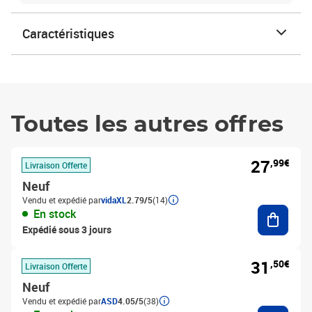
Caractéristiques
Toutes les autres offres
27
,99€
Livraison Offerte
Neuf
Vendu et expédié par
vidaXL
2.79/5
(14)
Ajouter
En stock
Expédié sous 3 jours
31
,50€
Livraison Offerte
Neuf
Vendu et expédié par
ASD
4.05/5
(38)
Ajouter