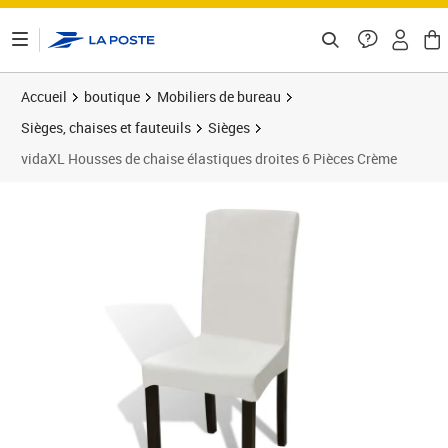
ontenu de la page
Accueil
boutique
Mobiliers de bureau
Sièges, chaises et fauteuils
Sièges
vidaXL Housses de chaise élastiques droites 6 Pièces Crème
Prix 27,89€
Prix 2
Prix 3