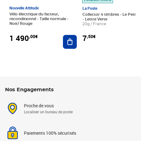
Nouvelle Attitude
La Poste
Vélo électrique du facteur,
Collector 4 timbres - Le Petit P
reconditionné - Taille normale -
- Lettre Verte
Noir/ Rouge
20g / France
1 490
7
,00€
,50€
Ajouter au panier
Nos Engagements
Proche de vous
Localiser un bureau de poste
Paiements 100% sécurisés