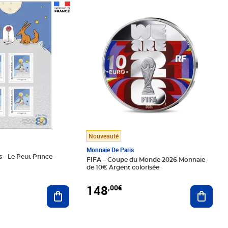
Prix 148,00€
Nouveauté
Monnaie De Paris
 - Le Petit Prince -
FIFA – Coupe du Monde 2026 Monnaie
de 10€ Argent colorisée
148
,00€
Ajouter au panier
Ajoute