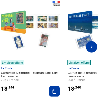
Prix 18,24€
Prix 18,24€
Livraison offerte
Livraison offerte
La Poste
La Poste
Carnet de 12 timbres - Maman dans l'art -
Carnet de 12 timbres - Le bl
Lettre verte
Lettre verte
20g / France
20g / France
18
18
,24€
,24€
r au panier
Ajouter au panier