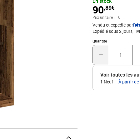
En stock
compartiments offre un
90
,89€
gants ou autres articles
épurées et à son design 
Prix unitaire TTC
elle est également parfa
Vendu et expédié par
Rés
Attention :Pour éviter qu'
Expédié sous 2 jours
liv
fixation murale fourni.C
x 50 x 200 cm (l x P x H
Quantité : 1
Quantité
Voir toutes les au
1 Neuf
—
À partir de