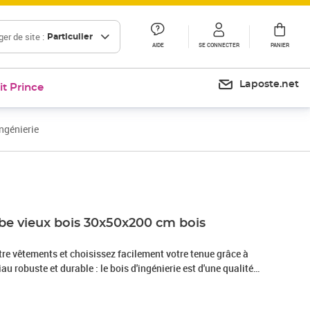
er de site :
Particulier
AIDE
SE CONNECTER
PANIER
Laposte.net
it Prince
ngénierie
Prix 90,99€
be vieux bois 30x50x200 cm bois
otre vêtements et choisissez facilement votre tenue grâce à
au robuste et durable : le bois d'ingénierie est d'une qualité
surface lisse et présente également résistance, stabilité et
Grand espace de rangement : cette armoire de couloir avec 2