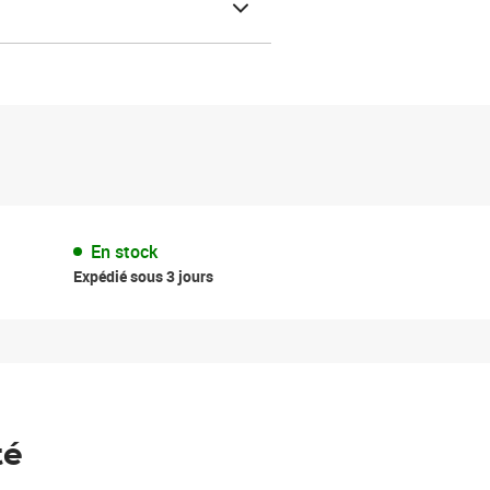
En stock
Expédié sous 3 jours
té