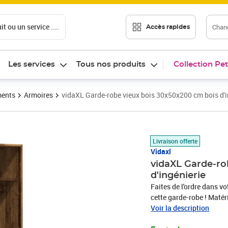
t ou un service ....
Chang
Accès rapides
Les services
Tous nos produits
Collection Pet
ments
Armoires
vidaXL Garde-robe vieux bois 30x50x200 cm bois d'i
Prix 90,89€
Livraison offerte
Vidaxl
vidaXL Garde-ro
d'ingénierie
Faites de l'ordre dans v
cette garde-robe ! Matéri
exceptionnelle avec une 
Voir la description
résistance à l'humidité.