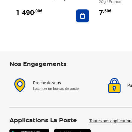
20g / France
1 490
7
,00€
,50€
Ajouter au panier
Nos Engagements
Proche de vous
Pa
Localiser un bureau de poste
Applications La Poste
Toutes nos application