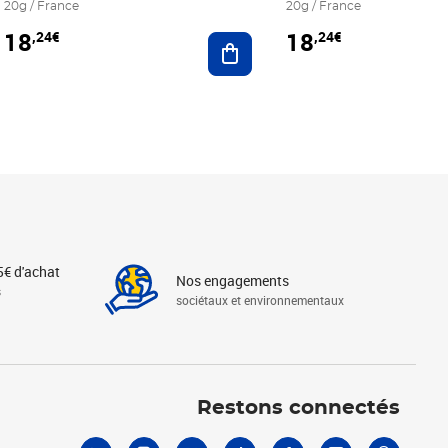
20g / France
20g / France
18
18
,24€
,24€
r au panier
Ajouter au panier
5€ d'achat
Nos engagements
s
sociétaux et environnementaux
Linkedin
Instagram
X
Tiktok
Facebook
Youtube
Threads
Restons connectés