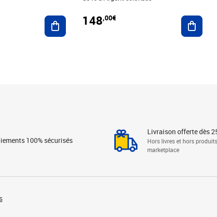
148
,00€
Ajouter au panier
Ajoute
Livraison offerte dès 2
iements 100% sécurisés
Hors livres et hors produit
marketplace
s