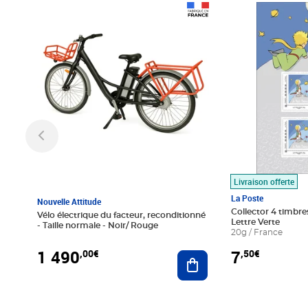
Prix 1 490,00€
Prix 7,50€
Livraison offerte
La Poste
Nouvelle Attitude
Collector 4 timbres
Vélo électrique du facteur, reconditionné
Lettre Verte
- Taille normale - Noir/ Rouge
20g / France
1 490
7
,00€
,50€
Ajouter au panier