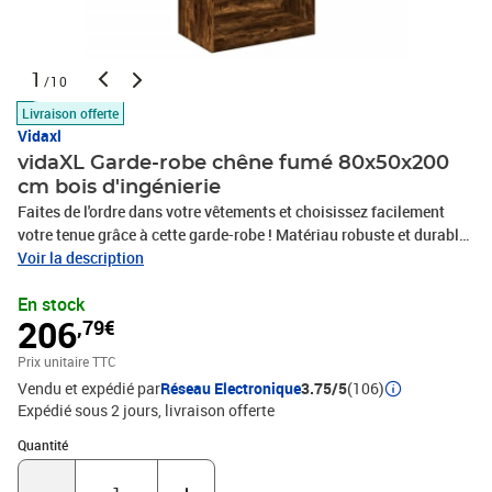
1
/10
Livraison offerte
Vidaxl
vidaXL Garde-robe chêne fumé 80x50x200
cm bois d'ingénierie
Faites de l'ordre dans votre vêtements et choisissez facilement
votre tenue grâce à cette garde-robe ! Matériau robuste et durable :
le bois d'ingénierie est d'une qualité exceptionnelle avec une
Voir la description
surface lisse et présente également résistance, stabilité et
En stock
résistance à l'humidité.Grand espace de rangement : cette armoire
206
,79€
de couloir avec 2 compartiments offre un grand espace de
rangement pour vos vêtements, chapeaux, gants ou autres articles
Prix unitaire TTC
essentiels.Design élégant et compact : grâce à ses lignes épurées
Vendu et expédié par
Réseau Electronique
3.75/5
(106)
et à son design minimaliste, l'armoire s'intègre parfaitement à
Expédié sous 2 jours
livraison offerte
votre pièce et elle est également parfaite pour les petits espaces
grâce à sa taille compacte. Attention :Pour éviter qu'il ne bascule,
Quantité : 1
Quantité
ce produit doit être utilisé avec le dispositif de fixation murale
fourni.Couleur : chêne fuméMatériau : bois d'ingénierieDimensions