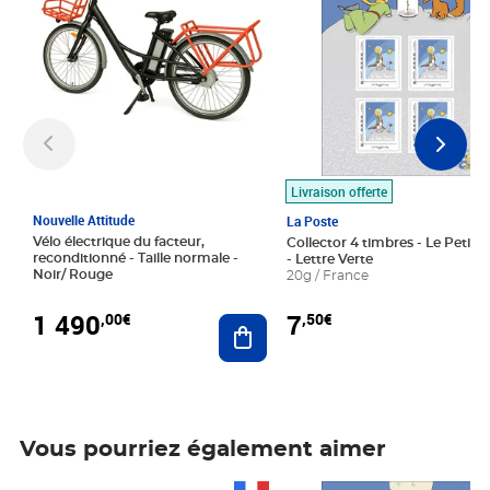
Livraison offerte
Nouvelle Attitude
La Poste
Vélo électrique du facteur,
Collector 4 timbres - Le Petit P
reconditionné - Taille normale -
- Lettre Verte
Noir/ Rouge
20g / France
1 490
7
,00€
,50€
Ajouter au panier
Vous pourriez également aimer