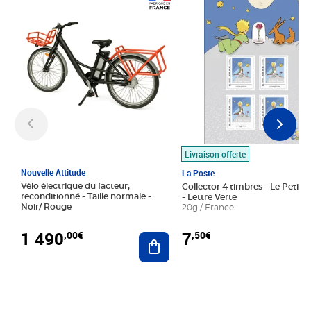
Prix 1 490,00€
Prix 7,50€
Livraison offerte
Nouvelle Attitude
La Poste
Vélo électrique du facteur,
Collector 4 timbres - Le Petit P
reconditionné - Taille normale -
- Lettre Verte
Noir/ Rouge
20g / France
1 490
7
,00€
,50€
Ajouter au panier