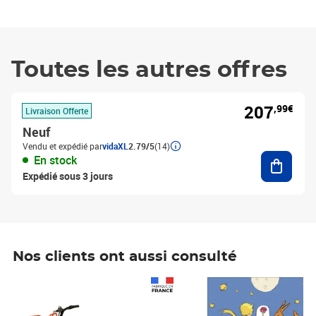
Toutes les autres offres
207
,99€
Livraison Offerte
Neuf
Vendu et expédié par
vidaXL
2.79/5
(14)
Ajouter
En stock
Expédié sous 3 jours
Nos clients ont aussi consulté
Prix 1 490,00€
Prix 7,50€