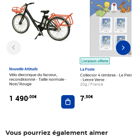
Livraison offerte
Nouvelle Attitude
La Poste
Vélo électrique du facteur,
Collector 4 timbres - Le Petit P
reconditionné - Taille normale -
- Lettre Verte
Noir/ Rouge
20g / France
1 490
7
,00€
,50€
Ajouter au panier
Vous pourriez également aimer