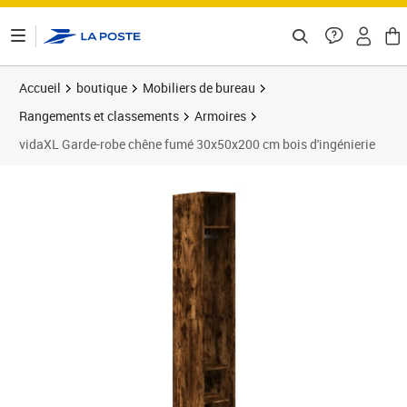
ontenu de la page
Accueil
boutique
Mobiliers de bureau
Rangements et classements
Armoires
vidaXL Garde-robe chêne fumé 30x50x200 cm bois d'ingénierie
Prix 115,89€
Prix 1