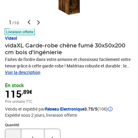
1
/10
Livraison offerte
Vidaxl
vidaXL Garde-robe chêne fumé 30x50x200
cm bois d'ingénierie
Faites de l'ordre dans votre armoire et choisissez facilement votre
tenue grâce à cette garde-robe ! Matériau robuste et durable : le
bois d'ingénierie est d'une qualité exceptionnelle avec une surface
Voir la description
lisse et présente également résistance, stabilité et résistance à
En stock
l'humidité.Grand espace de rangement : l’organisateur de placard
115
,89€
offre beaucoup d’espace pour organiser vos vêtements et vos sacs.
L'étagère est idéale pour les boîtes et les vêtements pliés, tandis
Prix unitaire TTC
que vous pouvez accrocher vos tenues plus longues sur la barre à
Vendu et expédié par
Réseau Electronique
3.75/5
(106)
vêtements.Design élégant et compact : grâce à ses lignes épurées
Expédié sous 2 jours
livraison offerte
et à son design minimaliste, l'armoire s'intègre parfaitement à
votre pièce et elle est également parfaite pour les petits espaces
Quantité : 1
Quantité
grâce à sa taille compacte. Attention :Pour éviter qu'il ne bascule,
ce produit doit être utilisé avec le dispositif de fixation murale