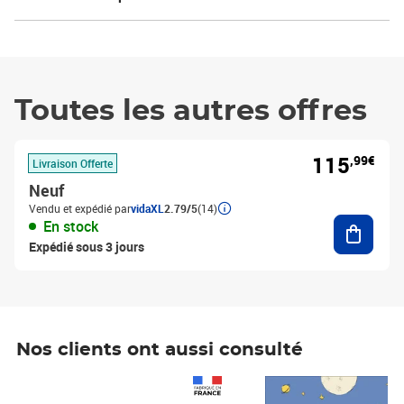
Toutes les autres offres
115
,99€
Livraison Offerte
Neuf
Vendu et expédié par
vidaXL
2.79/5
(14)
Ajouter
En stock
Expédié sous 3 jours
Nos clients ont aussi consulté
Prix 1 490,00€
Prix 7,50€