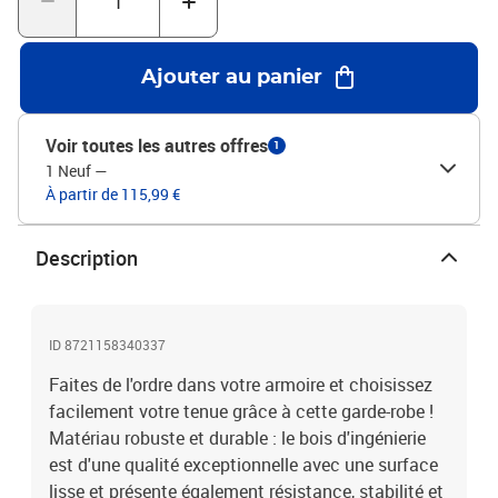
fourni.Couleur : chêne fuméMatériau : bois d'ingénierieDimensions
: 30 x 50 x 200 cm (l x P x H)Assemblage requis : oui
Ajouter au panier
Voir toutes les autres offres
1
1 Neuf
—
À partir de 115,99 €
Description
ID 8721158340337
Faites de l'ordre dans votre armoire et choisissez
facilement votre tenue grâce à cette garde-robe !
Matériau robuste et durable : le bois d'ingénierie
est d'une qualité exceptionnelle avec une surface
lisse et présente également résistance, stabilité et