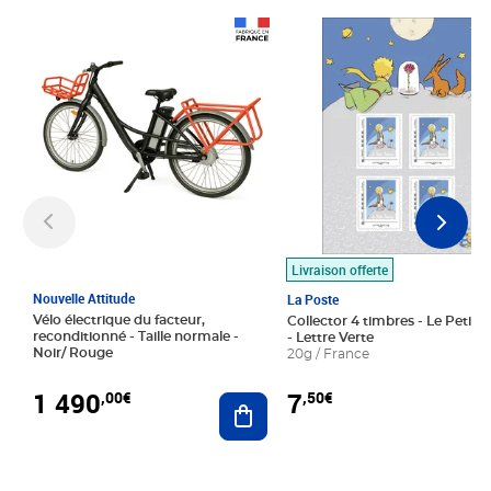
Prix 1 490,00€
Prix 7,50€
Livraison offerte
Nouvelle Attitude
La Poste
Vélo électrique du facteur,
Collector 4 timbres - Le Petit P
reconditionné - Taille normale -
- Lettre Verte
Noir/ Rouge
20g / France
1 490
7
,00€
,50€
Ajouter au panier