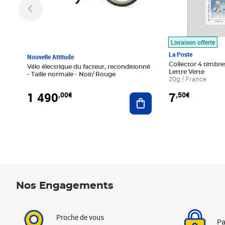
Livraison offerte
La Poste
Nouvelle Attitude
Collector 4 timbres
Vélo électrique du facteur, reconditionné
Lettre Verte
- Taille normale - Noir/ Rouge
20g / France
1 490
7
,00€
,50€
Ajouter au panier
Nos Engagements
Proche de vous
Pa