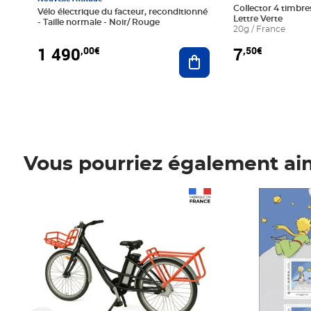
Collector 4 timbres
Vélo électrique du facteur, reconditionné
Lettre Verte
- Taille normale - Noir/ Rouge
20g / France
1 490
7
,00€
,50€
Ajouter au panier
Vous pourriez également ai
Prix 1 490,00€
Prix 7,50€