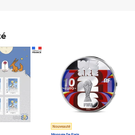
té
Prix 148,00€
Nouveauté
Monnaie De Paris