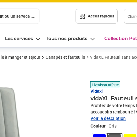
t ou un service ....
Chang
Accès rapides
Les services
Tous nos produits
Collection Pet
le à manger et séjour
Canapés et fauteuils
vidaXL Fauteuil sans acc
Prix 63,89€
Livraison offerte
Vidaxl
vidaXL Fauteuil 
Profitez de votre temps 
accoudoirs rembourré ! V
velours. Le velours est 
Voir la description
fibres uniformément coup
Couleur :
Gris
toucher doux distinctif,