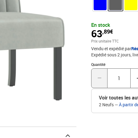
confortable : dotée d'un
d'appoint vous offre le 
bois donnent au fauteuil
stabilité. De plus, le ca
En stock
clairMatériau : velours 
63
,89€
remplissage : mousseDim
siège : 47 cmLargeur du 
Prix unitaire TTC
de charge maximale (par
Vendu et expédié par
Rés
Expédié sous 2 jours
liv
Quantité : 1
Quantité
Voir toutes les au
2 Neufs
—
À partir d