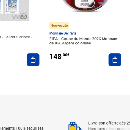
Nouveauté
Monnaie De Paris
 - Le Petit Prince -
FIFA – Coupe du Monde 2026 Monnaie
de 10€ Argent colorisée
148
,00€
Ajouter au panier
Ajoute
Livraison offerte dès 2
iements 100% sécurisés
Hors livres et hors produit