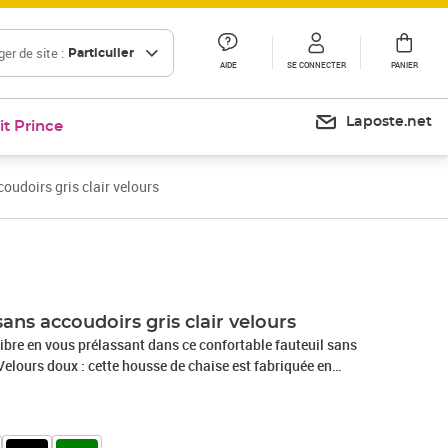
er de site :
Particulier
AIDE
SE CONNECTER
PANIER
Laposte.net
it Prince
oudoirs gris clair velours
Prix 63,99€
Prix 71,02€
sans accoudoirs gris clair velours
libre en vous prélassant dans ce confortable fauteuil sans
elours doux : cette housse de chaise est fabriquée en
un tissu doux et luxueux qui se reconnaît à son tas dense de
ées qui ont une touche lisse. Le tissu en velours présente un
 ce qui le rend confortable au toucher.Expérience d'assise