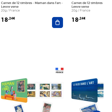
Carnet de 12 timbres - Maman dans l'art -
Carnet de 12 timbres - Le bl
Lettre verte
Lettre verte
20g / France
20g / France
18
18
,24€
,24€
r au panier
Ajouter au panier
Prix 18,24€
Prix 18,24€