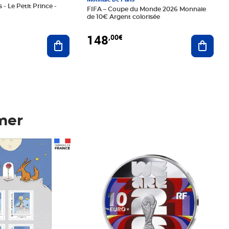
 - Le Petit Prince -
FIFA – Coupe du Monde 2026 Monnaie
de 10€ Argent colorisée
148
,00€
Ajouter au panier
Ajoute
mer
Prix 148,00€