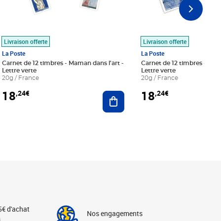
Livraison offerte
Livraison offerte
La Poste
La Poste
Carnet de 12 timbres - Maman dans l'art -
Carnet de 12 timbres - Le bl
Lettre verte
Lettre verte
20g / France
20g / France
18
18
,24€
,24€
r au panier
Ajouter au panier
5€ d'achat
Nos engagements
s