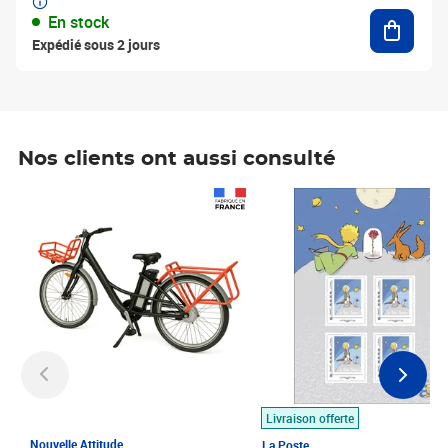
Ajouter
En stock
Expédié sous 2 jours
Nos clients ont aussi consulté
Prix 1 490,00€
Prix 7,50€
Livraison offerte
Nouvelle Attitude
La Poste