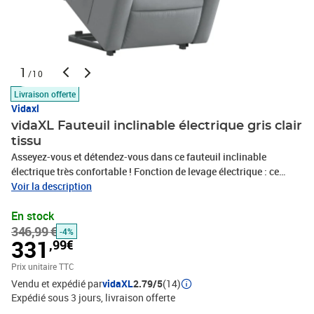
1
/10
Livraison offerte
Vidaxl
vidaXL Fauteuil inclinable électrique gris clair
tissu
Asseyez-vous et détendez-vous dans ce fauteuil inclinable
électrique très confortable ! Fonction de levage électrique : ce
fauteuil inclinable pour personnes âgées est équipé d'un moteur
Voir la description
électrique pour la fonction de levage. Grâce à la fonction qui
En stock
pousse toute la chaise vers le haut, vous pouvez facilement vous
346,99 €
tenir debout sans stresser votre dos et vos genoux en appuyant
-4%
331
,99€
simplement sur le bouton.Fonction d'inclinaison électrique : ce
fauteuil inclinable est également équipé d'un moteur électrique qui
Prix unitaire TTC
permet de régler automatiquement le repose-pied et le dossier
Vendu et expédié par
vidaXL
2.79/5
(14)
dans n'importe quelle position, selon votre confort, en appuyant
Expédié sous 3 jours
livraison offerte
simplement sur le bouton situé sur le côté du fauteuil. Cette