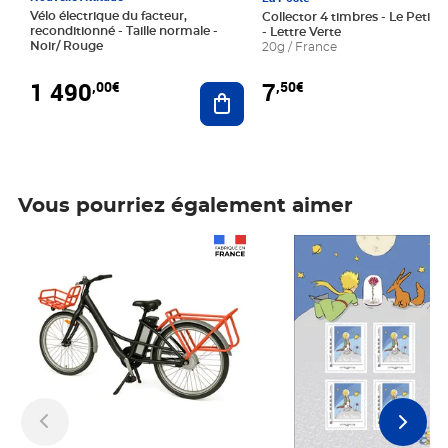
Vélo électrique du facteur,
Collector 4 timbres - Le Petit P
reconditionné - Taille normale -
- Lettre Verte
Noir/ Rouge
20g / France
1 490
7
,00€
,50€
Ajouter au panier
Vous pourriez également aimer
Prix 1 490,00€
Prix 7,50€