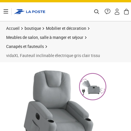
ontenu de la page
Accueil
boutique
Mobilier et décoration
Meubles de salon, salle à manger et séjour
Canapés et fauteuils
vidaXL Fauteuil inclinable électrique gris clair tissu
Prix barré 346,99 €
Prix 331,99€
Prix b
Prix 3