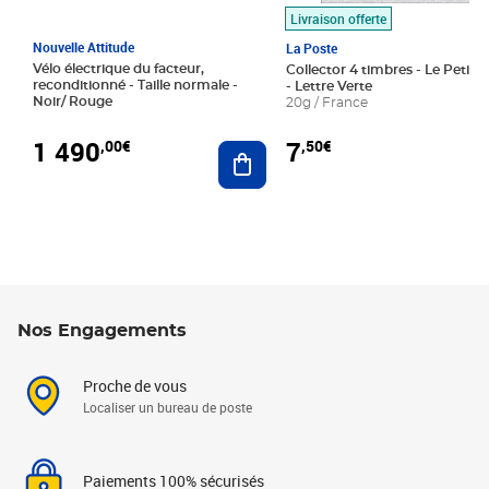
Livraison offerte
Nouvelle Attitude
La Poste
Vélo électrique du facteur,
Collector 4 timbres - Le Petit P
reconditionné - Taille normale -
- Lettre Verte
Noir/ Rouge
20g / France
1 490
7
,00€
,50€
Ajouter au panier
Nos Engagements
Proche de vous
Localiser un bureau de poste
Paiements 100% sécurisés