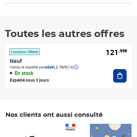
Toutes les autres offres
121
,99€
Livraison Offerte
Neuf
Vendu et expédié par
vidaXL
2.79/5
(14)
Ajouter
En stock
Expédié sous 3 jours
Nos clients ont aussi consulté
Prix 1 490,00€
Prix 7,50€