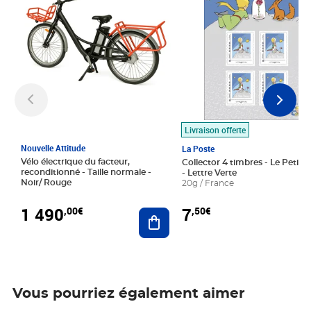
Livraison offerte
Nouvelle Attitude
La Poste
Vélo électrique du facteur,
Collector 4 timbres - Le Petit P
reconditionné - Taille normale -
- Lettre Verte
Noir/ Rouge
20g / France
1 490
7
,00€
,50€
Ajouter au panier
Vous pourriez également aimer