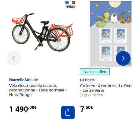
Prix 1 490,00€
Prix 7,50€
Livraison offerte
Nouvelle Attitude
La Poste
Vélo électrique du facteur,
Collector 4 timbres - Le Petit P
reconditionné - Taille normale -
- Lettre Verte
Noir/ Rouge
20g / France
1 490
7
,00€
,50€
Ajouter au panier