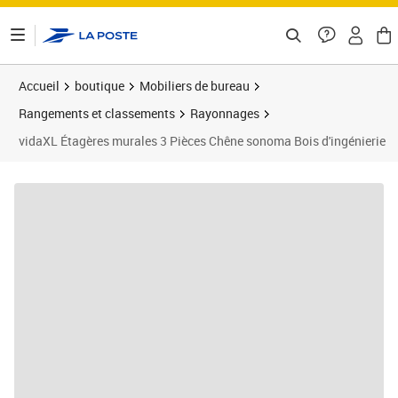
ontenu de la page
Accueil
boutique
Mobiliers de bureau
Rangements et classements
Rayonnages
vidaXL Étagères murales 3 Pièces Chêne sonoma Bois d'ingénierie
Prix 40,60€
Prix 4
Prix 4