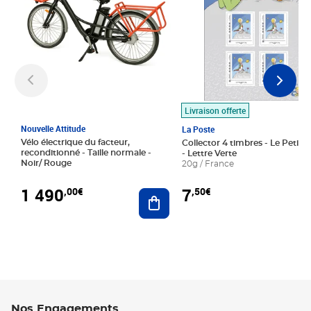
Livraison offerte
Nouvelle Attitude
La Poste
Vélo électrique du facteur,
Collector 4 timbres - Le Petit P
reconditionné - Taille normale -
- Lettre Verte
Noir/ Rouge
20g / France
1 490
7
,00€
,50€
Ajouter au panier
Nos Engagements