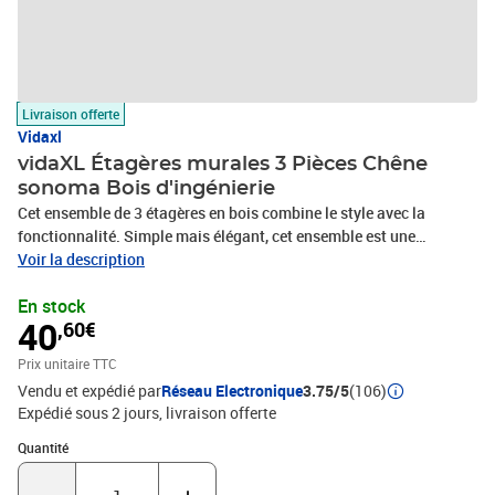
Livraison offerte
Vidaxl
vidaXL Étagères murales 3 Pièces Chêne
sonoma Bois d'ingénierie
Cet ensemble de 3 étagères en bois combine le style avec la
fonctionnalité. Simple mais élégant, cet ensemble est une
excellente option pour éclairer tout mur de la pièce. Conçu de
Voir la description
manière contemporaine, cet ensemble d'étagères de qualité est un
En stock
choix idéal pour votre cuisine, votre salon, votre cuisine ou votre
40
,60€
chambre à coucher, où que vous voulez placer des objets
quotidiens. Les étagères sont en bois d'ingénierie, ce qui garantit
Prix unitaire TTC
solidité, durabilité et longévité. La conception en forme de U offre
Vendu et expédié par
Réseau Electronique
3.75/5
(106)
une zone d'affichage ou de stockage idéale pour vos livres, CD,
Expédié sous 2 jours
livraison offerte
fleurs et autres articles essentiels. Les étagères sont faciles à
assembler. La livraison inclut 3 étagères.Couleur : chêne
Quantité : 1
Quantité
sonomaMatériau : bois d'ingénierieDimensions de la grande
étagère : 60 x 15 x 10 cm (L x l x H)Dimensions de l'étagère