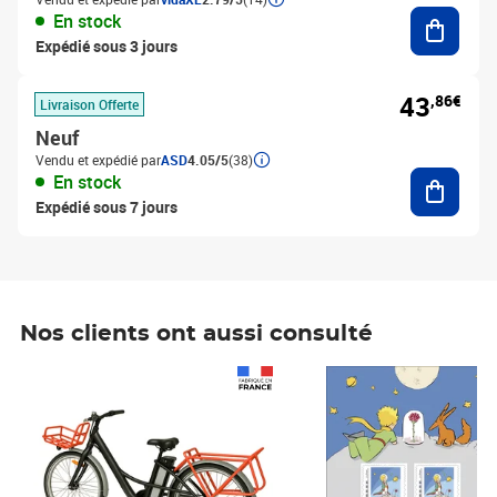
Ajouter
En stock
Expédié sous 3 jours
43
,86€
Livraison Offerte
Neuf
Vendu et expédié par
ASD
4.05/5
(38)
Ajouter
En stock
Expédié sous 7 jours
Nos clients ont aussi consulté
Prix 1 490,00€
Prix 7,50€