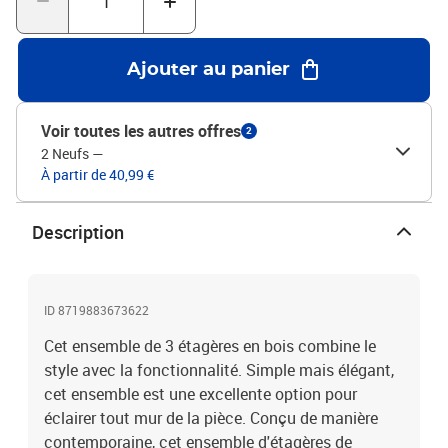
intermédiaire : 45 x 15 x 10 cm (L x l x H)Dimensions de l'étagère
petite : 30 x 15 x 10 cm (L x l x h)Capacité de charge maximale
(totale) : 40 kgLa livraison inclut 3 étagères de différentes
Ajouter au panier
taillesArticle idéal pour la maison, le bureau, le dortoir, etcVeuillez
noter : Les vis et les chevilles pour l'intérieur du mur ne sont pas
incluses. Recherchez et utilisez des vis et des chevilles adaptées à
Voir toutes les autres offres
2
vos murs. Si vous n'êtes pas sûr, demandez conseil à un
2 Neufs
—
professionnel. Lisez et suivez attentivement chaque étape de
À partir de 40,99 €
l'instruction.
Description
ID 8719883673622
Cet ensemble de 3 étagères en bois combine le
style avec la fonctionnalité. Simple mais élégant,
cet ensemble est une excellente option pour
éclairer tout mur de la pièce. Conçu de manière
contemporaine, cet ensemble d'étagères de