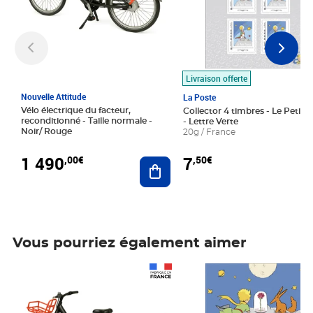
Livraison offerte
Nouvelle Attitude
La Poste
Vélo électrique du facteur,
Collector 4 timbres - Le Petit P
reconditionné - Taille normale -
- Lettre Verte
Noir/ Rouge
20g / France
1 490
7
,00€
,50€
Ajouter au panier
Vous pourriez également aimer
Prix 1 490,00€
Prix 7,50€