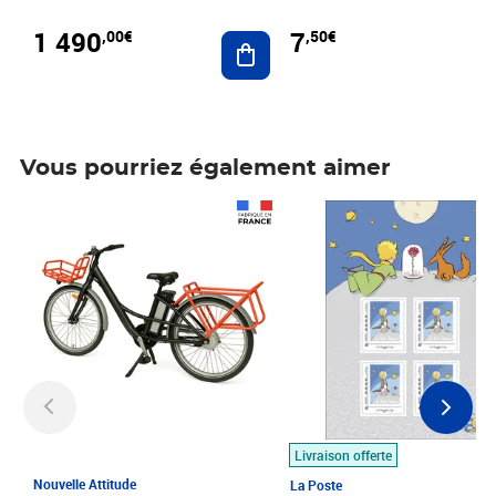
1 490
7
,00€
,50€
Ajouter au panier
Vous pourriez également aimer
Prix 1 490,00€
Prix 7,50€
Livraison offerte
Nouvelle Attitude
La Poste