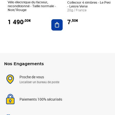
Vélo électrique du facteur,
Collector 4 timbres - Le Petit P
reconditionné - Taille normale -
- Lettre Verte
Noir/ Rouge
20g / France
1 490
7
,00€
,50€
Ajouter au panier
Nos Engagements
Proche de vous
Localiser un bureau de poste
Paiements 100% sécurisés