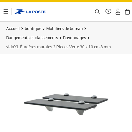
ontenu de la page
Accueil
boutique
Mobiliers de bureau
Rangements et classements
Rayonnages
vidaXL Étagères murales 2 Pièces Verre 30 x 10 cm 8 mm
Prix barré 41,99 €
Prix 34,89€
Prix 3
Prix 3