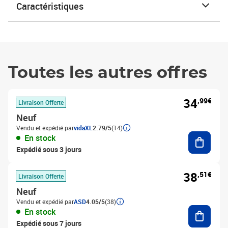
Caractéristiques
Toutes les autres offres
34
,99€
Livraison Offerte
Neuf
Vendu et expédié par
vidaXL
2.79/5
(14)
Ajouter
En stock
Expédié sous 3 jours
38
,51€
Livraison Offerte
Neuf
Vendu et expédié par
ASD
4.05/5
(38)
Ajouter
En stock
Expédié sous 7 jours