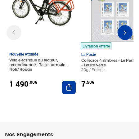
Livraison offerte
Nouvelle Attitude
La Poste
Vélo électrique du facteur,
Collector 4 timbres - Le Petit P
reconditionné - Taille normale -
- Lettre Verte
Noir/ Rouge
20g / France
1 490
7
,00€
,50€
Ajouter au panier
Nos Engagements