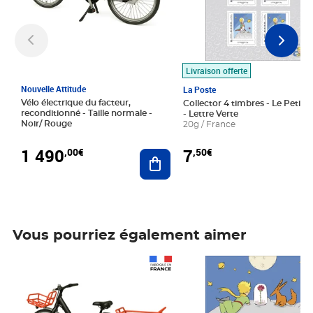
Livraison offerte
Nouvelle Attitude
La Poste
Vélo électrique du facteur,
Collector 4 timbres - Le Petit P
reconditionné - Taille normale -
- Lettre Verte
Noir/ Rouge
20g / France
1 490
7
,00€
,50€
Ajouter au panier
Vous pourriez également aimer
Prix 1 490,00€
Prix 7,50€