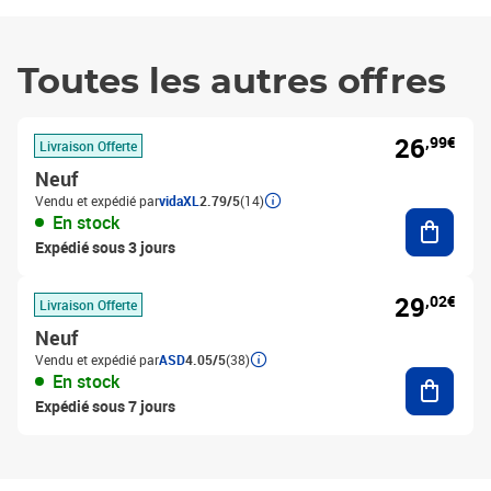
Toutes les autres offres
26
,99€
Livraison Offerte
Neuf
Vendu et expédié par
vidaXL
2.79/5
(14)
Ajouter
En stock
Expédié sous 3 jours
29
,02€
Livraison Offerte
Neuf
Vendu et expédié par
ASD
4.05/5
(38)
Ajouter
En stock
Expédié sous 7 jours