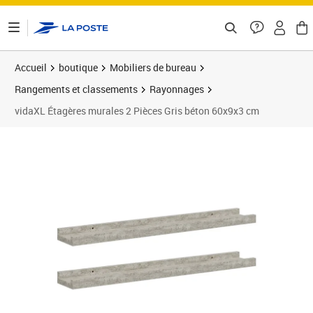
ontenu de la page
Accueil
boutique
Mobiliers de bureau
Rangements et classements
Rayonnages
vidaXL Étagères murales 2 Pièces Gris béton 60x9x3 cm
Prix 26,89€
Prix 2
Prix 2