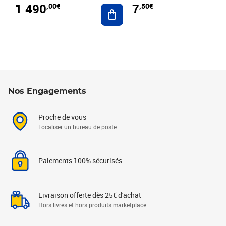
1 490
7
,00€
,50€
Ajouter au panier
Nos Engagements
Proche de vous
Localiser un bureau de poste
Paiements 100% sécurisés
Livraison offerte dès 25€ d'achat
Hors livres et hors produits marketplace