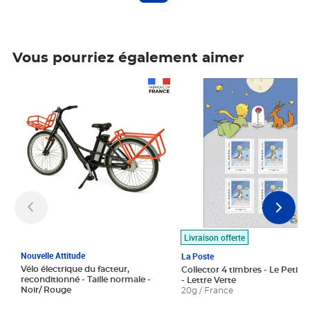
Vous pourriez également aimer
Prix 1 490,00€
Prix 7,50€
Livraison offerte
Nouvelle Attitude
La Poste
Vélo électrique du facteur,
Collector 4 timbres - Le Petit P
reconditionné - Taille normale -
- Lettre Verte
Noir/ Rouge
20g / France