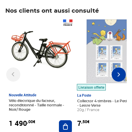
Nos clients ont aussi consulté
Prix 1 490,00€
Prix 7,50€
Livraison offerte
Nouvelle Attitude
La Poste
Vélo électrique du facteur,
Collector 4 timbres - Le Petit P
reconditionné - Taille normale -
- Lettre Verte
Noir/ Rouge
20g / France
1 490
7
,00€
,50€
Ajouter au panier