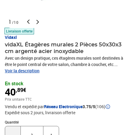
1
/10
Livraison offerte
Vidaxl
vidaXL Étagères murales 2 Pièces 50x30x3
cm argenté acier inoxydable
Avec un design pratique, ces étagères murales sont destinées à
être le point central de votre salon, chambre à coucher, etc.
Robuste et durable : l'étagère murale flottante est fabriquée en
Voir la description
acier inoxydable, ce qui la rend durable, résistante à la corrosion et
En stock
durable.Gain de place : cette étagère murale peut être fixée au mur
40
,89€
pour ajouter de l'espace de rangement supplémentaire. De cette
façon, vous pouvez maximiser votre espace au sol et garder la
Prix unitaire TTC
zone propre.Facile à installer : le support mural est facile à
Vendu et expédié par
Réseau Electronique
3.75/5
(106)
installer avec les accessoires de montage inclus.Étagère murale
Expédié sous 2 jours
livraison offerte
multifonctionnelle : l'étagère murale est faite à la fois pour décorer
et pour ranger des objets dans votre maison. Vous pouvez l'utiliser
Quantité : 1
Quantité
pour exposer vos collections, livres, cadres photos, plantes,
maquettes ou CD dans différentes pièces telles que le salon, le