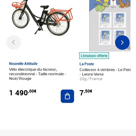
Livraison offerte
Nouvelle Attitude
La Poste
Vélo électrique du facteur,
Collector 4 timbres - Le Petit P
reconditionné - Taille normale -
- Lettre Verte
Noir/ Rouge
20g / France
1 490
7
,00€
,50€
Ajouter au panier