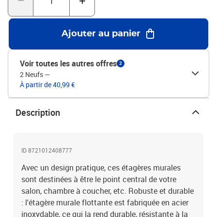
bureau ou la pièce d'étude. Bon à savoir :Le support doit être
acheté séparément et n'est pas inclus dans ce produit.Nous
proposons une sélection variée de supports d'étagère. Tu peux
Ajouter au panier
consulter notre boutique pour trouver une étagère
assortie.Couleur : argentéMatériau : acier inoxydable avec finition
brosséeÉpaisseur de l'acier inoxydable : 0,6 mmDimensions : 50 x
Voir toutes les autres offres
2
30 x 3 cm (L x l x é)Capacité de charge : 50 kgAvec 2 trous de vis
2 Neufs
—
des deux côtésDiamètre de vis adapté : 0,6 cmAssemblage requis :
À partir de 40,99 €
ouiLa livraison contient :2 x étagère murale1 x clé8 x visUne paire
de gants
Description
ID 8721012408777
Avec un design pratique, ces étagères murales
sont destinées à être le point central de votre
salon, chambre à coucher, etc. Robuste et durable
: l'étagère murale flottante est fabriquée en acier
inoxydable, ce qui la rend durable, résistante à la