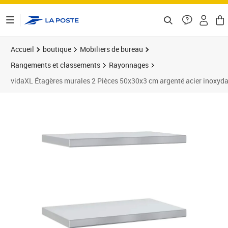
ontenu de la page
Accueil
boutique
Mobiliers de bureau
Rangements et classements
Rayonnages
vidaXL Étagères murales 2 Pièces 50x30x3 cm argenté acier inoxyd
Prix 40,89€
Prix 4
Prix 4