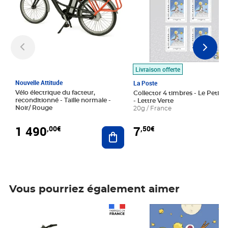
Livraison offerte
Nouvelle Attitude
La Poste
Vélo électrique du facteur,
Collector 4 timbres - Le Petit P
reconditionné - Taille normale -
- Lettre Verte
Noir/ Rouge
20g / France
1 490
7
,00€
,50€
Ajouter au panier
Vous pourriez également aimer
Prix 1 490,00€
Prix 7,50€