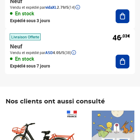
Neuf
Vendu et expédié par
vidaXL
2.79/5
(14)
Ajouter
En stock
Expédié sous 3 jours
46
,03€
Livraison Offerte
Neuf
Vendu et expédié par
ASD
4.05/5
(38)
Ajouter
En stock
Expédié sous 7 jours
Nos clients ont aussi consulté
Prix 1 490,00€
Prix 7,50€