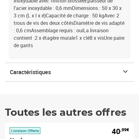
inoxydable avec finition brosséeÉpaisseur de
l'acier inoxydable : 0,6 mmDimensions : 50 x 30 x
3 cm (L x l x é)Capacité de charge : 50 kgAvec 2
trous de vis des deux côtésDiamètre de vis adapté
: 0,6 cmAssemblage requis : ouiLa livraison
contient :2 x étagère murale1 x clé8 x visUne paire
de gants
Caractéristiques
Toutes les autres offres
40
,99€
Livraison Offerte