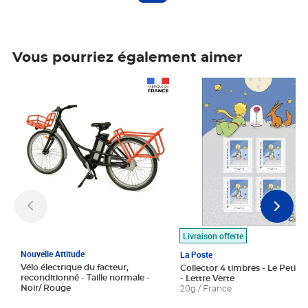
Vous pourriez également aimer
Prix 1 490,00€
Prix 7,50€
Livraison offerte
Nouvelle Attitude
La Poste
Vélo électrique du facteur,
Collector 4 timbres - Le Petit P
reconditionné - Taille normale -
- Lettre Verte
Noir/ Rouge
20g / France