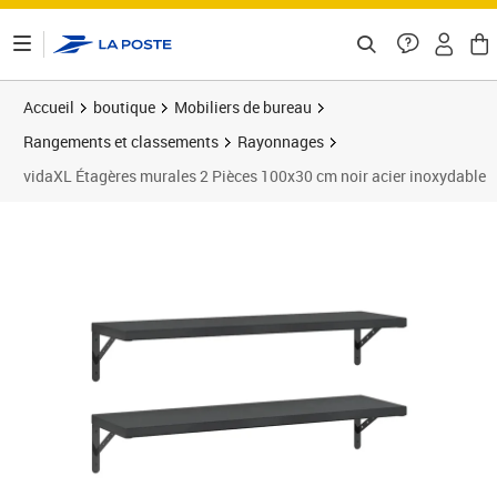
ontenu de la page
Accueil
boutique
Mobiliers de bureau
Rangements et classements
Rayonnages
vidaXL Étagères murales 2 Pièces 100x30 cm noir acier inoxydable
Prix 98,89€
Prix 9
Prix 1