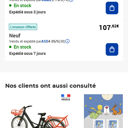
Ajouter
En stock
Expédié sous 3 jours
107
,62€
Livraison Offerte
Neuf
Vendu et expédié par
ASD
4.05/5
(38)
Ajouter
En stock
Expédié sous 7 jours
Nos clients ont aussi consulté
Prix 1 490,00€
Prix 7,50€