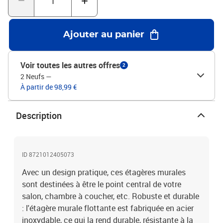
bureau ou la pièce d'étude.Étagère murale :Couleur : noirMatériau :
acier inoxydable avec un revêtement noirÉpaisseur de l'acier
inoxydable : 0,6 mmDimensions : 100 x 30 x 3 cm (L x l x
Ajouter au panier
é)Capacité de charge : 50 kgSupport d'étagère :Couleur :
noirMatériau : acier inoxydable avec un revêtement noirÉpaisseur
de l'acier inoxydable : 3 mmDimensions : 30 x 2,5 x 15,5 cm (L x l x
Voir toutes les autres offres
2
H)Capacité de charge : 50 kgAssemblage requis : ouiLa livraison
2 Neufs
—
contient :2 x étagère murale4 x support1 x clé8 x vis8 x vis à
À partir de 98,99 €
bouchon2 paires de gants
Description
ID 8721012405073
Avec un design pratique, ces étagères murales
sont destinées à être le point central de votre
salon, chambre à coucher, etc. Robuste et durable
: l'étagère murale flottante est fabriquée en acier
inoxydable, ce qui la rend durable, résistante à la