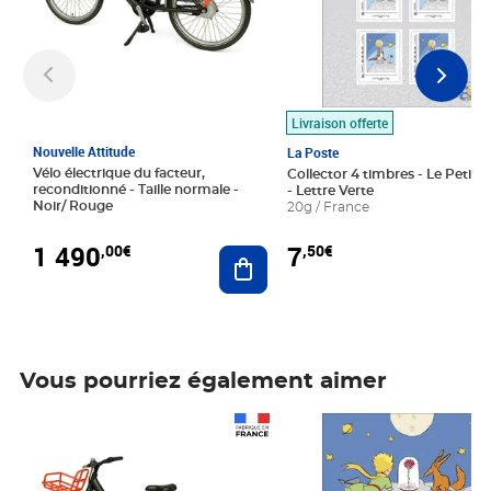
Livraison offerte
Nouvelle Attitude
La Poste
Vélo électrique du facteur,
Collector 4 timbres - Le Petit P
reconditionné - Taille normale -
- Lettre Verte
Noir/ Rouge
20g / France
1 490
7
,00€
,50€
Ajouter au panier
Vous pourriez également aimer
Prix 1 490,00€
Prix 7,50€