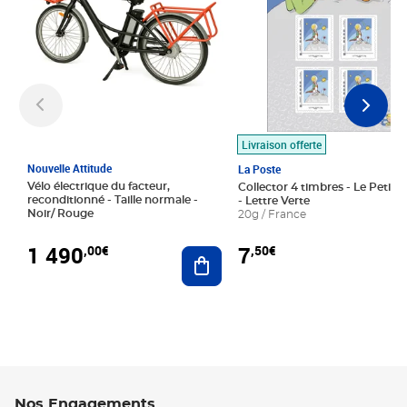
Livraison offerte
Nouvelle Attitude
La Poste
Vélo électrique du facteur,
Collector 4 timbres - Le Petit P
reconditionné - Taille normale -
- Lettre Verte
Noir/ Rouge
20g / France
1 490
7
,00€
,50€
Ajouter au panier
Nos Engagements