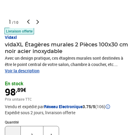
1
/10
Livraison offerte
Vidaxl
vidaXL Étagères murales 2 Pièces 100x30 cm
noir acier inoxydable
Avec un design pratique, ces étagères murales sont destinées à
être le point central de votre salon, chambre à coucher, etc.
Robuste et durable : l'étagère murale flottante est fabriquée en
Voir la description
acier inoxydable, ce qui la rend durable, résistante à la corrosion et
En stock
durable.Gain de place : cette étagère murale peut être fixée au mur
98
,89€
pour ajouter de l'espace de rangement supplémentaire. De cette
façon, vous pouvez maximiser votre espace au sol et garder la
Prix unitaire TTC
zone propre.Facile à installer : le support mural est facile à
Vendu et expédié par
Réseau Electronique
3.75/5
(106)
installer avec les accessoires de montage inclus.Étagère murale
Expédié sous 2 jours
livraison offerte
multifonctionnelle : l'étagère murale est faite à la fois pour décorer
et pour ranger des objets dans votre maison. Vous pouvez l'utiliser
Quantité : 1
Quantité
pour exposer vos collections, livres, cadres photos, plantes,
maquettes ou CD dans différentes pièces telles que le salon, le