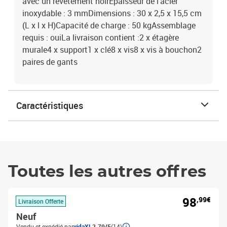
avec un revêtement noirÉpaisseur de l'acier
inoxydable : 3 mmDimensions : 30 x 2,5 x 15,5 cm
(L x l x H)Capacité de charge : 50 kgAssemblage
requis : ouiLa livraison contient :2 x étagère
murale4 x support1 x clé8 x vis8 x vis à bouchon2
paires de gants
Caractéristiques
Toutes les autres offres
98
,99€
Livraison Offerte
Neuf
Vendu et expédié par
vidaXL
2.79/5
(14)