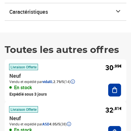
Caractéristiques
Toutes les autres offres
30
,99€
Livraison Offerte
Neuf
Vendu et expédié par
vidaXL
2.79/5
(14)
Ajouter
En stock
Expédié sous 3 jours
32
,81€
Livraison Offerte
Neuf
Vendu et expédié par
ASD
4.05/5
(38)
Ajouter
En stock