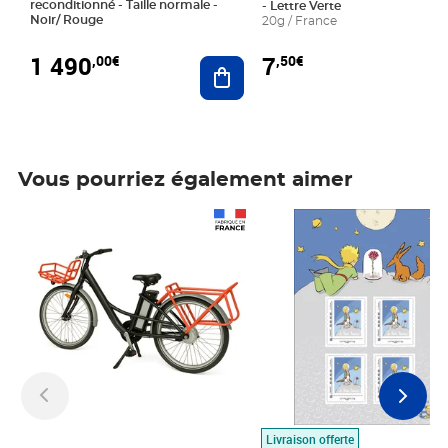
reconditionné - Taille normale -
- Lettre Verte
Noir/ Rouge
20g / France
1 490
7
,00€
,50€
Ajouter au panier
Vous pourriez également aimer
Prix 1 490,00€
Prix 7,50€
Livraison offerte