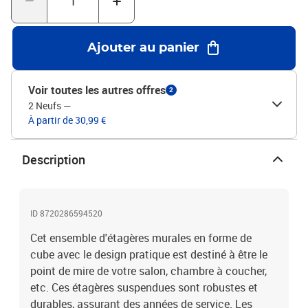
chevilles adaptées à vos murs. Si vous n'êtes pas sûr, demandez
conseil à un professionnel. Lisez et suivez attentivement chaque
étape de l'instruction.La livraison contient :2 x étagère cube
Ajouter au panier
Voir toutes les autres offres
2
2 Neufs
—
À partir de 30,99 €
Description
ID 8720286594520
Cet ensemble d'étagères murales en forme de
cube avec le design pratique est destiné à être le
point de mire de votre salon, chambre à coucher,
etc. Ces étagères suspendues sont robustes et
durables, assurant des années de service. Les