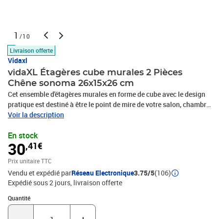
1
/10
Livraison offerte
Vidaxl
vidaXL Étagères cube murales 2 Pièces
Chêne sonoma 26x15x26 cm
Cet ensemble d'étagères murales en forme de cube avec le design
pratique est destiné à être le point de mire de votre salon, chambre
à coucher, etc. Ces étagères suspendues sont robustes et durables,
Voir la description
assurant des années de service. Les étagères flottantes s’adaptent
En stock
partout. Vous pouvez les monter dans le salon pour placer des
30
,41€
objets décoratifs, stocker des bocaux d’épices dans la cuisine et
afficher des cadres photo dans la chambre à coucher. Les étagères
Prix unitaire TTC
cube sont faciles à nettoyer avec un chiffon humide. Elles
Vendu et expédié par
Réseau Electronique
3.75/5
(106)
transforment facilement un mur vide en une fonctionnalité de
Expédié sous 2 jours
livraison offerte
conception !Couleur : chêne sonomaMatériau : bois
d'ingénierieDimensions : 26 x 15 x 26 cm (l x P x H)L'assemblage
Quantité : 1
Quantité
est requisVeuillez noter : Les vis et les chevilles pour l'intérieur du
mur ne sont pas incluses. Recherchez et utilisez des vis et des