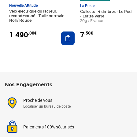
Nouvelle Attitude
La Poste
Vélo électrique du facteur,
Collector 4 timbres - Le Petit P
reconditionné - Taille normale -
- Lettre Verte
Noir/ Rouge
20g / France
1 490
7
,00€
,50€
Ajouter au panier
Nos Engagements
Proche de vous
Localiser un bureau de poste
Paiements 100% sécurisés