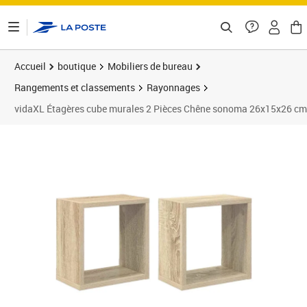
ontenu de la page
Accueil
boutique
Mobiliers de bureau
Rangements et classements
Rayonnages
vidaXL Étagères cube murales 2 Pièces Chêne sonoma 26x15x26 cm
Prix 30,41€
Prix 3
Prix 3