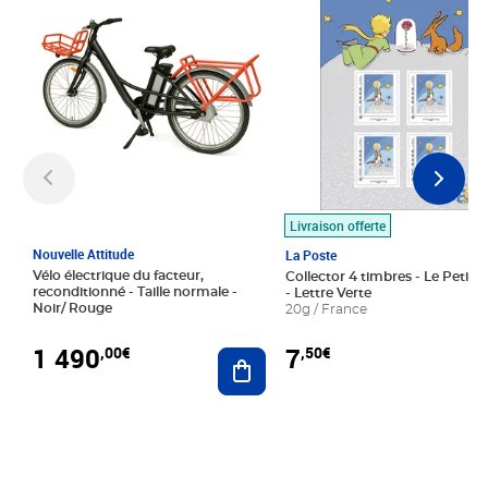
Livraison offerte
Nouvelle Attitude
La Poste
Vélo électrique du facteur,
Collector 4 timbres - Le Petit P
reconditionné - Taille normale -
- Lettre Verte
Noir/ Rouge
20g / France
1 490
7
,00€
,50€
Ajouter au panier