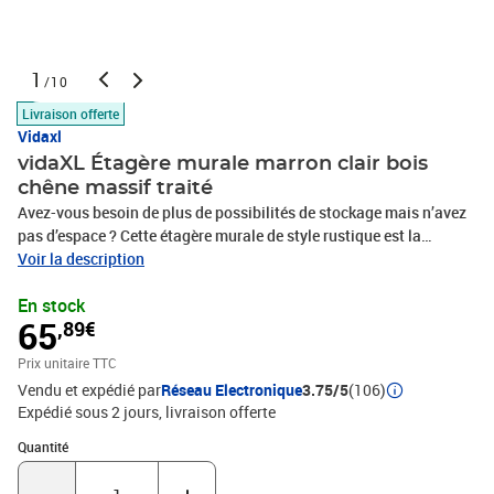
1
/10
Livraison offerte
Vidaxl
vidaXL Étagère murale marron clair bois
chêne massif traité
Avez-vous besoin de plus de possibilités de stockage mais n’avez
pas d’espace ? Cette étagère murale de style rustique est la
solution idéale. Construction durable : l'étagère murale est
Voir la description
fabriquée en bois de chêne massif, un matériau naturel
En stock
magnifique. Le bois de chêne a une couleur marron moyen et un
65
,89€
grain dense, ce qui contribue à son aspect unique.Applications
polyvalentes : en plus d'une étagère, cette étagère de rangement
Prix unitaire TTC
peut être combinée avec différentes bases selon vos besoins. Elle
Vendu et expédié par
Réseau Electronique
3.75/5
(106)
peut être utilisée comme dessus de salle de bain, tablette
Expédié sous 2 jours
livraison offerte
d'armoire, étagère de bureau, dessus de table, etc.Surface traitée :
l'étagère en bois a été vernie, elle est donc prête à l'emploi car une
Quantité : 1
Quantité
finition supplémentaire n'est pas nécessaire.Fabriquée à la main
avec un bord vif : cette étagère est fabriquée à la main avec un