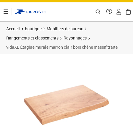
ontenu de la page
Accueil
boutique
Mobiliers de bureau
Rangements et classements
Rayonnages
vidaXL Étagère murale marron clair bois chêne massif traité
Prix 65,89€
Prix 6
Prix 7