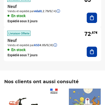
Neuf
Vendu et expédié par
vidaXL
2.79/5
(14)
Ajouter
En stock
Expédié sous 3 jours
72
,67€
Livraison Offerte
Neuf
Vendu et expédié par
ASD
4.05/5
(38)
Ajouter
En stock
Expédié sous 7 jours
Nos clients ont aussi consulté
Prix 1 490,00€
Prix 7,50€