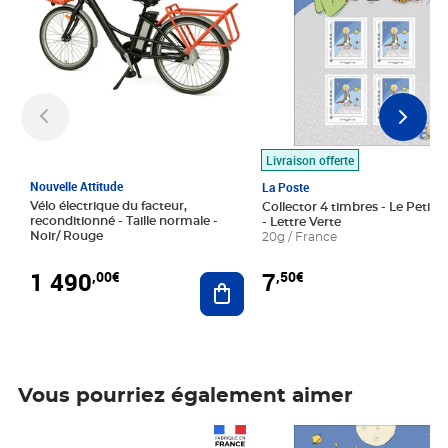
Livraison offerte
Nouvelle Attitude
La Poste
Vélo électrique du facteur,
Collector 4 timbres - Le Petit P
reconditionné - Taille normale -
- Lettre Verte
Noir/ Rouge
20g / France
1 490
7
,00€
,50€
Ajouter au panier
Vous pourriez également aimer
Prix 1 490,00€
Prix 7,50€