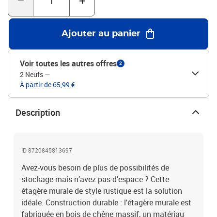
bord vif. Les nœuds, les fissures, les formes légèrement incurvées
et les tons de couleur font partie du bois de chêne, ce qui confère à
chaque étagère un caractère unique. La livraison est aléatoire, ce
Ajouter au panier
qui garantit l'exclusivité et l'individualité de votre produit. Bon à
savoir :En tant que produit naturel, le bois peut présenter des
nœuds et des imperfections que nous remplissons avec des
Voir toutes les autres offres
2
garnitures noires pour garantir un aspect lisse.Couleur : marron
2 Neufs
—
clairMatériau : bois de chêne massif avec une finition
À partir de 65,99 €
vernieDimensions totales : 60 x 40 x (2-4)cm (L x l x é)Capacité de
charge maximale : 20 kgCaractéristiques de bord vivant
Description
ID 8720845813697
Avez-vous besoin de plus de possibilités de
stockage mais n’avez pas d’espace ? Cette
étagère murale de style rustique est la solution
idéale. Construction durable : l'étagère murale est
fabriquée en bois de chêne massif, un matériau