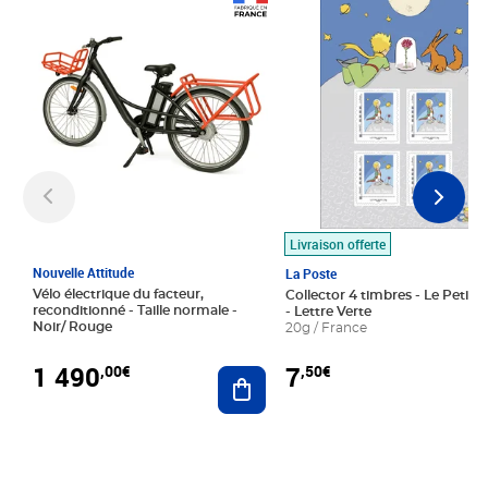
Prix 1 490,00€
Prix 7,50€
Livraison offerte
Nouvelle Attitude
La Poste
Vélo électrique du facteur,
Collector 4 timbres - Le Petit P
reconditionné - Taille normale -
- Lettre Verte
Noir/ Rouge
20g / France
1 490
7
,00€
,50€
Ajouter au panier