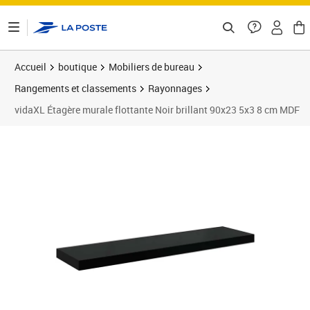
ontenu de la page
Accueil
boutique
Mobiliers de bureau
Rangements et classements
Rayonnages
vidaXL Étagère murale flottante Noir brillant 90x23 5x3 8 cm MDF
Prix 30,86€
Prix 3
Prix 3