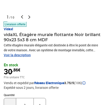
1
/10
Livraison offerte
Vidaxl
vidaXL Étagère murale flottante Noir brillant
90x23 5x3 8 cm MDF
Cette étagère murale élégante est destinée à être le point de mire
de votre maison. Avec un système de montage invisible, cette
étagère murale est facile à installer et sert d’endroit idéal pour
Voir la description
placer les articles tels que des distinctions, des livres, des objets
En stock
de collection, des ornements, etc. Cette étagère est fabriquée en
30
,86€
MDF sous forme de nid d'abeille de qualité avec un cadre
métallique, qui est stable et durable. Cette étagère convient à la
Prix unitaire TTC
plupart des décors et transforme un mur vide en une fonctionnalité
Vendu et expédié par
Réseau Electronique
3.75/5
(106)
de design !Couleur : noir brillantMatériau : MDF sous forme de nid
Expédié sous 2 jours
livraison offerte
d'abeille, métalDimensions : 90 x 23,5 x 3,8 cm (L x l x H)Capacité
de charge maximale : 10 kgSystème de montage
Quantité : 1
Quantité
invisibleL'assemblage est requis