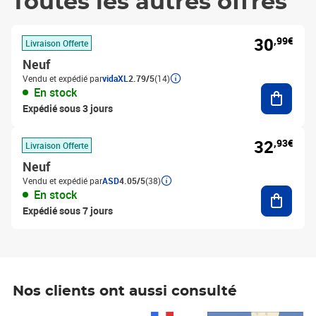
Toutes les autres offres
30
,99€
Livraison Offerte
Neuf
Vendu et expédié par
vidaXL
2.79/5
(14)
Ajouter
En stock
Expédié sous 3 jours
32
,93€
Livraison Offerte
Neuf
Vendu et expédié par
ASD
4.05/5
(38)
Ajouter
En stock
Expédié sous 7 jours
Nos clients ont aussi consulté