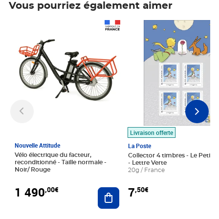
Vous pourriez également aimer
Prix 1 490,00€
Prix 7,50€
Livraison offerte
Nouvelle Attitude
La Poste
Vélo électrique du facteur,
Collector 4 timbres - Le Petit P
reconditionné - Taille normale -
- Lettre Verte
Noir/ Rouge
20g / France
1 490
7
,00€
,50€
Ajouter au panier