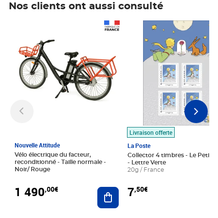
Nos clients ont aussi consulté
Prix 1 490,00€
Prix 7,50€
Livraison offerte
Nouvelle Attitude
La Poste
Vélo électrique du facteur,
Collector 4 timbres - Le Petit P
reconditionné - Taille normale -
- Lettre Verte
Noir/ Rouge
20g / France
1 490
7
,00€
,50€
Ajouter au panier