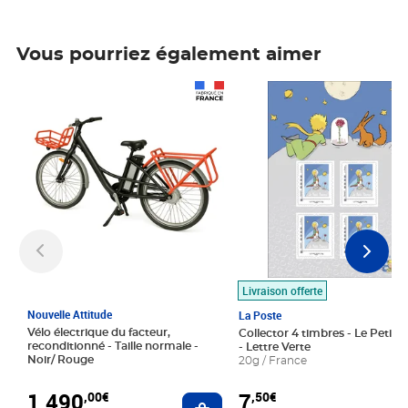
Vous pourriez également aimer
Prix 1 490,00€
Prix 7,50€
Livraison offerte
Nouvelle Attitude
La Poste
Vélo électrique du facteur,
Collector 4 timbres - Le Petit P
reconditionné - Taille normale -
- Lettre Verte
Noir/ Rouge
20g / France
1 490
7
,00€
,50€
Ajouter au panier