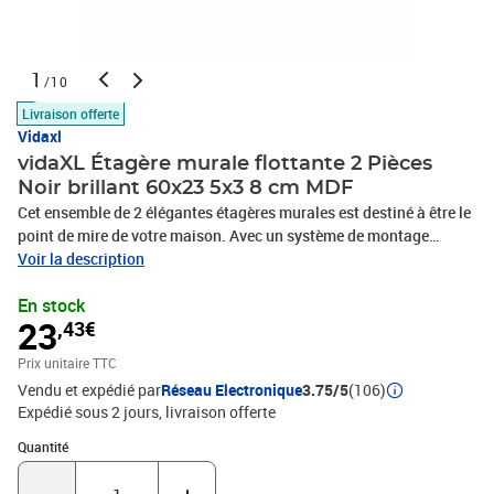
1
/10
Livraison offerte
Vidaxl
vidaXL Étagère murale flottante 2 Pièces
Noir brillant 60x23 5x3 8 cm MDF
Cet ensemble de 2 élégantes étagères murales est destiné à être le
point de mire de votre maison. Avec un système de montage
invisible, cette étagère murale est facile à installer et sert d’endroit
Voir la description
idéal pour placer les articles tels que des distinctions, des livres,
En stock
des objets de collection, des ornements, etc. Cette étagère est
23
,43€
fabriquée en MDF sous forme de nid d'abeille de qualité avec un
cadre métallique, qui est stable et durable. Cette étagère convient
Prix unitaire TTC
à la plupart des décors et transforme un mur vide en une
Vendu et expédié par
Réseau Electronique
3.75/5
(106)
fonctionnalité de design !Couleur : noir brillantMatériau : MDF
Expédié sous 2 jours
livraison offerte
sous forme de nid d'abeille, métalDimensions : 60 x 23,5 x 3,8 cm
(L x l x H)Capacité de charge maximale (chacune) : 7 kgSystème
Quantité : 1
Quantité
de montage invisibleL'assemblage est requisLa livraison contient
:2 x étagère murale