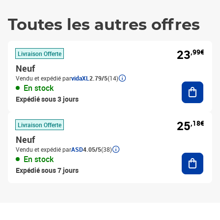
Toutes les autres offres
23
,99€
Livraison Offerte
Neuf
Vendu et expédié par
vidaXL
2.79/5
(14)
Ajouter
En stock
Expédié sous 3 jours
25
,18€
Livraison Offerte
Neuf
Vendu et expédié par
ASD
4.05/5
(38)
Ajouter
En stock
Expédié sous 7 jours