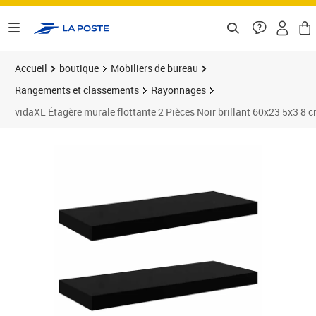
ontenu de la page
Accueil
boutique
Mobiliers de bureau
Rangements et classements
Rayonnages
vidaXL Étagère murale flottante 2 Pièces Noir brillant 60x23 5x3 8
Prix 23,43€
Prix 2
Prix 2