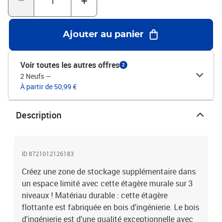
savoir :Les vis et les chevilles pour l'intérieur du mur ne sont pas
incluses. Nous vous conseillons de trouver et d'utiliser des vis et
des chevilles adaptées spécifiquement à vos murs. Si vous n'êtes
Ajouter au panier
pas sûr, vous pouvez consulter un professionnel. Veuillez lire et
suivre chaque étape des instructions.Couleur : sonoma
grisMatériau : bois d'ingénierie, acierDimensions : 80 x 21 x 78,5
Voir toutes les autres offres
2
cm (l x P x H)L'assemblage est requis
2 Neufs
—
À partir de 50,99 €
Description
ID 8721012126183
Créez une zone de stockage supplémentaire dans
un espace limité avec cette étagère murale sur 3
niveaux ! Matériau durable : cette étagère
flottante est fabriquée en bois d'ingénierie. Le bois
d'ingénierie est d'une qualité exceptionnelle avec