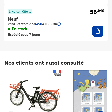
56
,94€
Livraison Offerte
Neuf
Vendu et expédié par
ASD
4.05/5
(38)
Ajouter
En stock
Expédié sous 7 jours
Nos clients ont aussi consulté
Prix 1 490,00€
Prix 7,50€