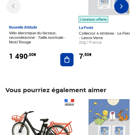
Livraison offerte
Nouvelle Attitude
La Poste
Vélo électrique du facteur,
Collector 4 timbres - Le Petit P
reconditionné - Taille normale -
- Lettre Verte
Noir/ Rouge
20g / France
1 490
7
,00€
,50€
Ajouter au panier
Vous pourriez également aimer
Prix 1 490,00€
Prix 7,50€