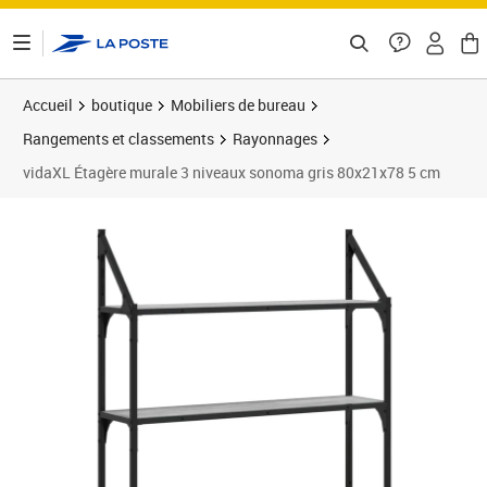
ontenu de la page
Accueil
boutique
Mobiliers de bureau
Rangements et classements
Rayonnages
vidaXL Étagère murale 3 niveaux sonoma gris 80x21x78 5 cm
Prix 50,89€
Prix 5
Prix 5