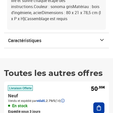
lire et suivre chaque étape des
instructions.Couleur : sonoma grisMatériau : bois
d'ingénierie, acierDimensions : 80 x 21 x 78,5 cm (l
x P x H)L'assemblage est requis
Caractéristiques
Toutes les autres offres
50
,99€
Livraison Offerte
Neuf
Vendu et expédié par
vidaXL
2.79/5
(14)
Ajouter
En stock
Expédié sous 3 jours