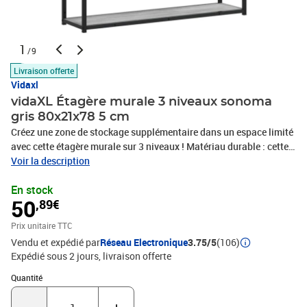
1
/9
Livraison offerte
Vidaxl
vidaXL Étagère murale 3 niveaux sonoma
gris 80x21x78 5 cm
Créez une zone de stockage supplémentaire dans un espace limité
avec cette étagère murale sur 3 niveaux ! Matériau durable : cette
étagère flottante est fabriquée en bois d'ingénierie. Le bois
Voir la description
d'ingénierie est d'une qualité exceptionnelle avec une surface lisse
En stock
et présente également résistance, stabilité et résistance à
50
,89€
l'humidité.Grand espace de rangement : le rangement mural
comprend 3 étagères, offrant suffisamment d'espace pour ranger
Prix unitaire TTC
vos livres, plantes, cadres photo et tout autre objet
Vendu et expédié par
Réseau Electronique
3.75/5
(106)
supplémentaire.Design mural : l’étagère d’affichage ne prend
Expédié sous 2 jours
livraison offerte
aucun espace au sol. Vous pouvez l'accrocher au mur
facilement.Large application : l'étagère suspendue pratique est
Quantité : 1
Quantité
parfaitement adaptée à votre maison et votre bureau, y compris
votre salon, salle de bain, chambre à coucher, balcon, etc. Bon à