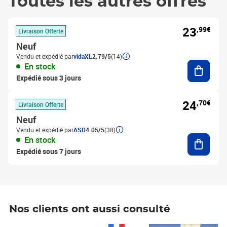
Toutes les autres offres
23
,99€
Livraison Offerte
Neuf
Vendu et expédié par
vidaXL
2.79/5
(14)
Ajouter
En stock
Expédié sous 3 jours
24
,70€
Livraison Offerte
Neuf
Vendu et expédié par
ASD
4.05/5
(38)
Ajouter
En stock
Expédié sous 7 jours
Nos clients ont aussi consulté