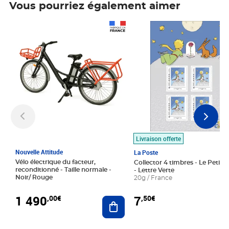
Vous pourriez également aimer
Prix 1 490,00€
Prix 7,50€
Livraison offerte
Nouvelle Attitude
La Poste
Vélo électrique du facteur,
Collector 4 timbres - Le Petit P
reconditionné - Taille normale -
- Lettre Verte
Noir/ Rouge
20g / France
1 490
7
,00€
,50€
Ajouter au panier