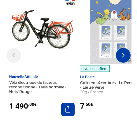
Prix 1 490,00€
Prix 7,50€
Livraison offerte
Nouvelle Attitude
La Poste
Vélo électrique du facteur,
Collector 4 timbres - Le Petit P
reconditionné - Taille normale -
- Lettre Verte
Noir/ Rouge
20g / France
1 490
7
,00€
,50€
Ajouter au panier