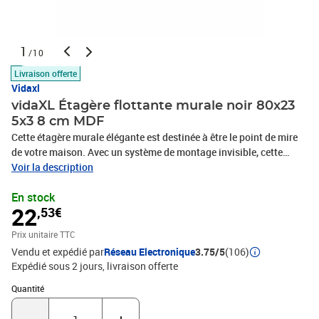
1
/10
Livraison offerte
Vidaxl
vidaXL Étagère flottante murale noir 80x23
5x3 8 cm MDF
Cette étagère murale élégante est destinée à être le point de mire
de votre maison. Avec un système de montage invisible, cette
étagère murale est facile à installer et sert d’endroit idéal pour
Voir la description
placer les articles tels que des distinctions, des livres, des objets
En stock
de collection, des ornements, etc. Cette étagère est fabriquée en
22
,53€
MDF sous forme de nid d'abeille de qualité avec un cadre
métallique, qui est stable et durable. Cette étagère convient à la
Prix unitaire TTC
plupart des décors et transforme un mur vide en une fonctionnalité
Vendu et expédié par
Réseau Electronique
3.75/5
(106)
de design !Couleur : NoirMatériau : MDF sous forme de nid
Expédié sous 2 jours
livraison offerte
d'abeille, métalDimensions : 80 x 23,5 x 3,8 cm (L x l x H)Capacité
de charge maximale : 10 kgSystème de montage
Quantité : 1
Quantité
invisibleL'assemblage est requis