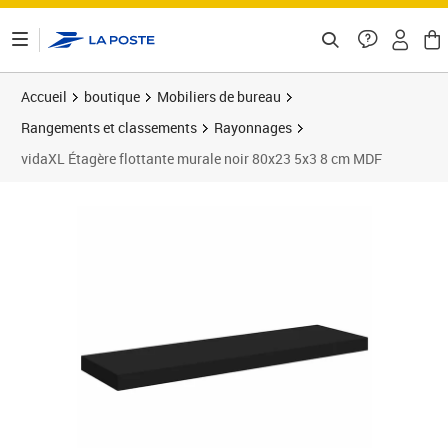
ontenu de la page
Accueil
boutique
Mobiliers de bureau
Rangements et classements
Rayonnages
vidaXL Étagère flottante murale noir 80x23 5x3 8 cm MDF
Prix 22,53€
Prix 2
Prix 2