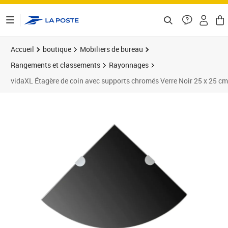
ontenu de la page
Accueil
boutique
Mobiliers de bureau
Rangements et classements
Rayonnages
vidaXL Étagère de coin avec supports chromés Verre Noir 25 x 25 cm
Prix 15,99€
Prix b
Prix 1
Prix 1