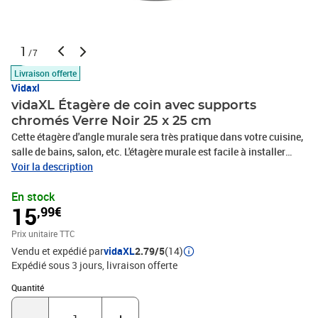
1
/7
Livraison offerte
Vidaxl
vidaXL Étagère de coin avec supports
chromés Verre Noir 25 x 25 cm
Cette étagère d'angle murale sera très pratique dans votre cuisine,
salle de bains, salon, etc. L'étagère murale est facile à installer
avec les accessoires de montage inclus et sert d'endroit idéal pour
Voir la description
stocker des objets tels que des prix, des objets de collection, des
En stock
ornements, du shampoing, du gel de douche, etc. Cette étagère
15
,99€
murale s'adaptera à tout décor et transformera un mur vide en un
endroit attrayant ! L'étagère est fabriquée en verre de sécurité
Prix unitaire TTC
trempé de haute qualité de 8 mm d'épaisseur, ce qui est très
Vendu et expédié par
vidaXL
2.79/5
(14)
résistant et durable. Elle est également très facile de
Expédié sous 3 jours
livraison offerte
nettoyer.Couleur : NoirMatériau : verre trempéDimensions : 25 x 25
cm (L x l)de la grande étagère : 15 kgÉpaisseur : 8 mmAccessoires
Quantité : 1
Quantité
de montage inclus