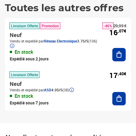
Toutes les autres offres
29,99 €
Livraison Offerte
Promotion
-46%
16
,07€
Neuf
Vendu et expédié par
Réseau Electronique
3.75/5
(106)
Ajouter
En stock
Expédié sous 2 jours
17
,40€
Livraison Offerte
Neuf
Vendu et expédié par
ASD
4.05/5
(38)
Ajouter
En stock
Expédié sous 7 jours