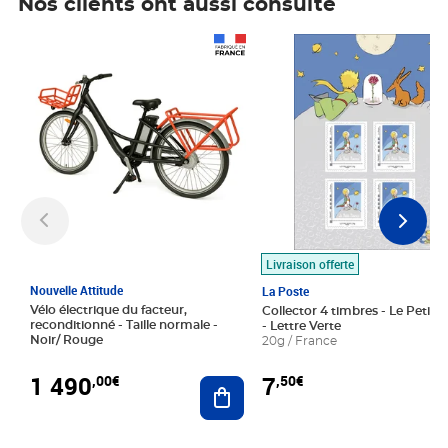
Nos clients ont aussi consulté
Prix 1 490,00€
Prix 7,50€
Livraison offerte
Nouvelle Attitude
La Poste
Vélo électrique du facteur,
Collector 4 timbres - Le Petit P
reconditionné - Taille normale -
- Lettre Verte
Noir/ Rouge
20g / France
1 490
7
,00€
,50€
Ajouter au panier