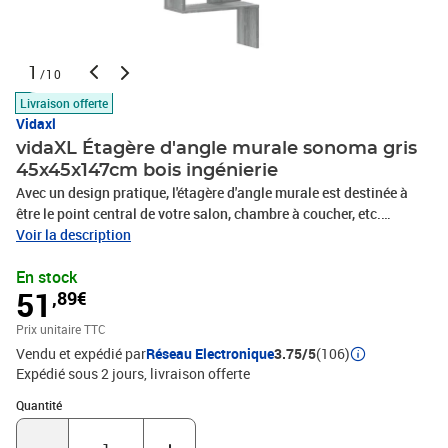
1
/10
Livraison offerte
Vidaxl
vidaXL Étagère d'angle murale sonoma gris
45x45x147cm bois ingénierie
Avec un design pratique, l'étagère d'angle murale est destinée à
être le point central de votre salon, chambre à coucher, etc.
Matériau facile à nettoyer : fabriquée en bois d'ingénierie, l'étagère
Voir la description
murale est facile à nettoyer. Le bois d'ingénierie est d'une qualité
En stock
exceptionnelle avec une surface lisse et présente également
51
,89€
résistance, stabilité et résistance à l'humidité.Design peu
encombrant : l'étagère d'angle peut être fixée au mur pour ajouter
Prix unitaire TTC
de l'espace de rangement supplémentaire. De cette façon, vous
Vendu et expédié par
Réseau Electronique
3.75/5
(106)
pouvez maximiser votre espace au sol et garder la zone
Expédié sous 2 jours
livraison offerte
propre.Fonction décorative et pratique : avec un design unique,
l’étagère murale sert d'accessoire décoratif innovant. Vous pouvez
Quantité : 1
Quantité
stocker des articles et afficher vos décorations préférées telles que
des récompenses, des livres, des ornements, etc. Bon à savoir :Les