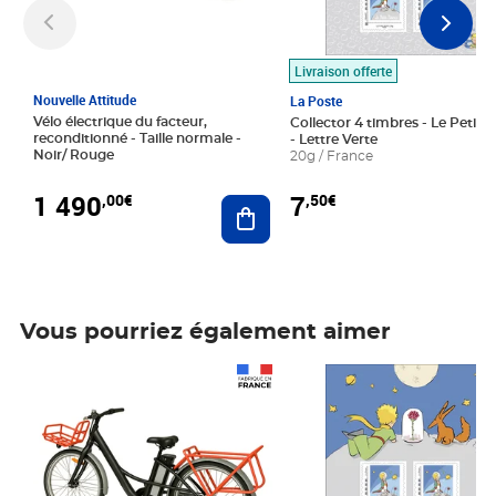
Livraison offerte
Nouvelle Attitude
La Poste
Vélo électrique du facteur,
Collector 4 timbres - Le Petit P
reconditionné - Taille normale -
- Lettre Verte
Noir/ Rouge
20g / France
1 490
7
,00€
,50€
Ajouter au panier
Vous pourriez également aimer
Prix 1 490,00€
Prix 7,50€