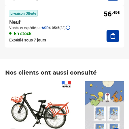
56
,45€
Livraison Offerte
Neuf
Vendu et expédié par
ASD
4.05/5
(38)
Ajouter
En stock
Expédié sous 7 jours
Nos clients ont aussi consulté
Prix 1 490,00€
Prix 7,50€