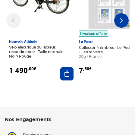
Livraison offerte
Nouvelle Attitude
La Poste
Vélo électrique du facteur,
Collector 4 timbres - Le Petit P
reconditionné - Taille normale -
- Lettre Verte
Noir/ Rouge
20g / France
1 490
7
,00€
,50€
Ajouter au panier
Nos Engagements
Proche de vous