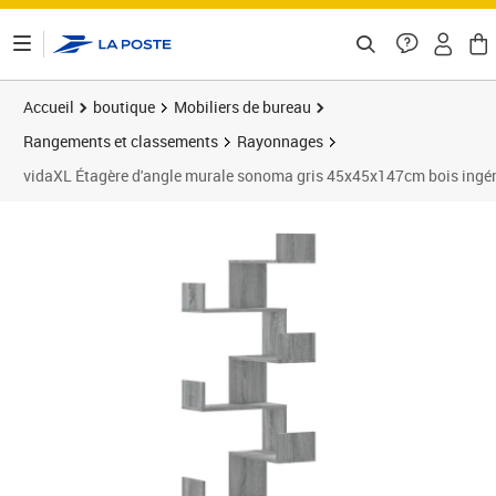
ontenu de la page
Accueil
boutique
Mobiliers de bureau
Rangements et classements
Rayonnages
vidaXL Étagère d'angle murale sonoma gris 45x45x147cm bois ingén
Prix 51,89€
Prix 5
Prix 5