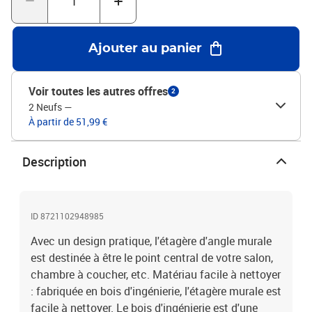
vis et les chevilles pour l'intérieur du mur ne sont pas incluses.
Nous vous conseillons de trouver et d'utiliser des vis et des
chevilles adaptées spécifiquement à vos murs. Si vous n'êtes pas
Ajouter au panier
sûr, vous pouvez consulter un professionnel. Veuillez lire et suivre
chaque étape des instructions.Couleur : sonoma grisMatériau :
bois d'ingénierieDimensions : 45 x 45 x 147 cm (l x P x H)Capacité
Voir toutes les autres offres
2
de charge maximale (totale) : 60 kgAssemblage requis : oui
2 Neufs
—
À partir de 51,99 €
Description
ID 8721102948985
Avec un design pratique, l'étagère d'angle murale
est destinée à être le point central de votre salon,
chambre à coucher, etc. Matériau facile à nettoyer
: fabriquée en bois d'ingénierie, l'étagère murale est
facile à nettoyer. Le bois d'ingénierie est d'une