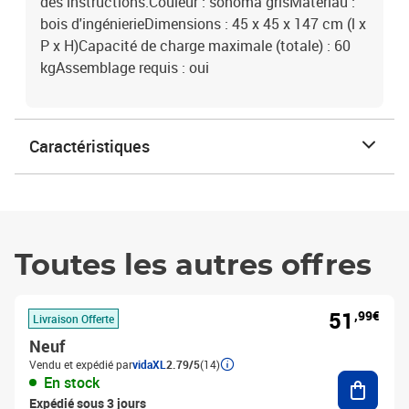
des instructions.Couleur : sonoma grisMatériau :
bois d'ingénierieDimensions : 45 x 45 x 147 cm (l x
P x H)Capacité de charge maximale (totale) : 60
kgAssemblage requis : oui
Caractéristiques
Toutes les autres offres
51
,99€
Livraison Offerte
Neuf
Vendu et expédié par
vidaXL
2.79/5
(14)
Ajouter
En stock
Expédié sous 3 jours