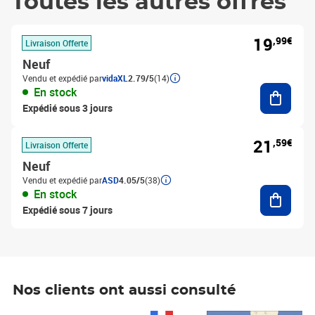
Toutes les autres offres
19
,99€
Livraison Offerte
Neuf
Vendu et expédié par
vidaXL
2.79/5
(14)
Ajouter
En stock
Expédié sous 3 jours
21
,59€
Livraison Offerte
Neuf
Vendu et expédié par
ASD
4.05/5
(38)
Ajouter
En stock
Expédié sous 7 jours
Nos clients ont aussi consulté