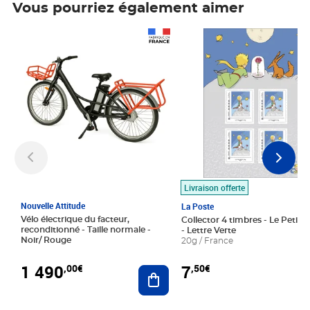
Vous pourriez également aimer
Prix 1 490,00€
Prix 7,50€
Livraison offerte
Nouvelle Attitude
La Poste
Vélo électrique du facteur,
Collector 4 timbres - Le Petit P
reconditionné - Taille normale -
- Lettre Verte
Noir/ Rouge
20g / France
1 490
7
,00€
,50€
Ajouter au panier