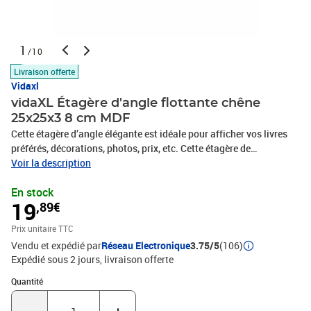
1
/10
Livraison offerte
Vidaxl
vidaXL Étagère d'angle flottante chêne
25x25x3 8 cm MDF
Cette étagère d’angle élégante est idéale pour afficher vos livres
préférés, décorations, photos, prix, etc. Cette étagère de
présentation, fabriquée en MDF alvéolaire de qualité et en métal
Voir la description
solide, est stable et durable. Avec un système de montage
En stock
invisible, l’étagère murale est facile à installer et sert d’endroit
19
,89€
idéal pour stocker des articles tels que des récompenses, des
livres, des objets de collection, des ornements, etc. Cette étagère
Prix unitaire TTC
flottante convient à tout décor et transforme un mur vide en une
Vendu et expédié par
Réseau Electronique
3.75/5
(106)
fonctionnalité de design !Couleur : ChêneMatériau : MDF sous
Expédié sous 2 jours
livraison offerte
forme de nid d'abeille, métalDimensions : 25 x 25 x 3,8 cm (L x l x
H)Capacité de charge maximale : 5 kgSystème de montage
Quantité : 1
Quantité
invisibleL'assemblage est requis