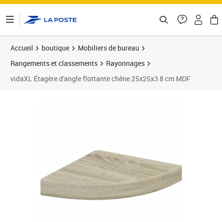
ontenu de la page
Accueil
boutique
Mobiliers de bureau
Rangements et classements
Rayonnages
vidaXL Étagère d'angle flottante chêne 25x25x3 8 cm MDF
Prix 19,89€
Prix 1
Prix 2