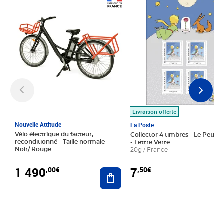
Prix 1 490,00€
Prix 7,50€
Livraison offerte
Nouvelle Attitude
La Poste
Vélo électrique du facteur,
Collector 4 timbres - Le Petit P
reconditionné - Taille normale -
- Lettre Verte
Noir/ Rouge
20g / France
1 490
7
,00€
,50€
Ajouter au panier