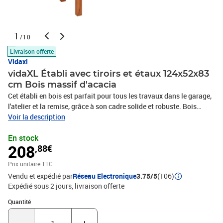
1
/10
Livraison offerte
Vidaxl
vidaXL Établi avec tiroirs et étaux 124x52x83
cm Bois massif d'acacia
Cet établi en bois est parfait pour tous les travaux dans le garage,
l'atelier et la remise, grâce à son cadre solide et robuste. Bois
d'acacia massif : le bois d'acacia massif est un matériau naturel
Voir la description
magnifique. Le bois d'acacia un bois dur tropical, qui est dense,
En stock
robuste et durable.Grand espace de rangement : ce poste de
208
,88€
travail, comprenant 4 tiroirs de rangement et 1 étagère, offre un
grand espace de rangement pour garder vos outils bien organisés
Prix unitaire TTC
et à portée de main.Surface de travail stable : grâce à la surface de
Vendu et expédié par
Réseau Electronique
3.75/5
(106)
travail large et stable, vous pouvez travailler efficacement même
Expédié sous 2 jours
livraison offerte
sur des pièces de grande taille. Attention :Afin d'éviter qu'il ne
bascule, ce produit doit être utilisé avec le dispositif de fixation
Quantité : 1
Quantité
murale fourni. Remarque :Les couleurs peuvent varier d'une pièce
à l'autre, rendant chaque pièce unique et légèrement différente