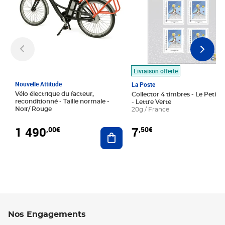
Livraison offerte
Nouvelle Attitude
La Poste
Vélo électrique du facteur,
Collector 4 timbres - Le Petit P
reconditionné - Taille normale -
- Lettre Verte
Noir/ Rouge
20g / France
1 490
7
,00€
,50€
Ajouter au panier
Nos Engagements