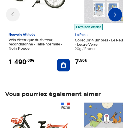
Livraison offerte
Nouvelle Attitude
La Poste
Vélo électrique du facteur,
Collector 4 timbres - Le Petit P
reconditionné - Taille normale -
- Lettre Verte
Noir/ Rouge
20g / France
1 490
7
,00€
,50€
Ajouter au panier
Vous pourriez également aimer
Prix 1 490,00€
Prix 7,50€