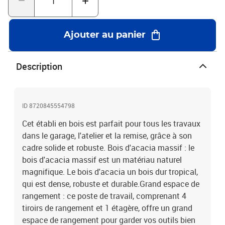
l'une de l'autre. La livraison est aléatoire, ce qui garantit
l'exclusivité et l'individualité de votre produit.Chaque produit est
livré avec un manuel de montage dans la boîte pour un montage
Ajouter au panier
facile.Matériau : bois d'acacia massif, contreplaquéDimensions
totales : (116-124) x (44-52) x 83 cm (L x l x H)Dimensions du
dessus de table : 112 x 40 x 5,5 cm (L x l x é)Dimensions de l'étau :
Description
282 x 55 x 45 mm (L x l x é)Dimensions de la tige d'insertion en
bois : 50/200 x 22 x 22 mm (L x l x é)Comprend 1 étau frontal et 1
étau terminalComprend des trous de guidage sur le plan de
travailComprend 4 pièces de bouchon et 4 tiges en boisLegal
ID 8720845554798
Documents:Vous trouverez ici plus de détails sur la façon
Cet établi en bois est parfait pour tous les travaux
d'empêcher vos meubles de basculer
dans le garage, l'atelier et la remise, grâce à son
cadre solide et robuste. Bois d'acacia massif : le
bois d'acacia massif est un matériau naturel
magnifique. Le bois d'acacia un bois dur tropical,
qui est dense, robuste et durable.Grand espace de
rangement : ce poste de travail, comprenant 4
tiroirs de rangement et 1 étagère, offre un grand
espace de rangement pour garder vos outils bien