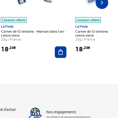
Livraison offerte
Livraison offerte
La Poste
La Poste
Carnet de 12 timbres - Maman dans l'art -
Carnet de 12 timbres - Le bl
Lettre verte
Lettre verte
20g / France
20g / France
18
18
,24€
,24€
r au panier
Ajouter au panier
5€ d'achat
Nos engagements
s
sociétaux et environnementaux