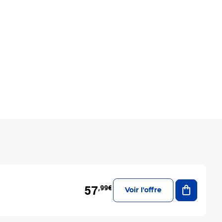
Ajouter a
57
,99€
Voir l'offre