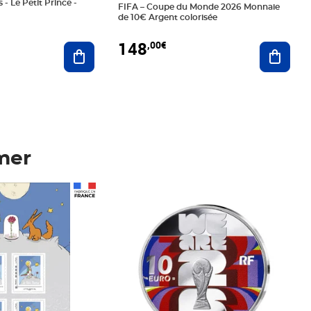
 - Le Petit Prince -
FIFA – Coupe du Monde 2026 Monnaie
de 10€ Argent colorisée
148
,00€
Ajouter au panier
Ajoute
mer
Prix 148,00€