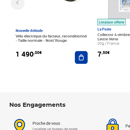
Livraison offerte
La Poste
Nouvelle Attitude
Collector 4 timbres
Vélo électrique du facteur, reconditionné
Lettre Verte
- Taille normale - Noir/ Rouge
20g / France
1 490
7
,00€
,50€
Ajouter au panier
Nos Engagements
Proche de vous
Pa
Localiser un bureau de poste