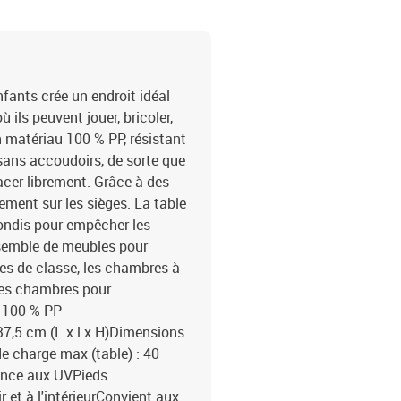
fants crée un endroit idéal
 ils peuvent jouer, bricoler,
en matériau 100 % PP, résistant
 sans accoudoirs, de sorte que
acer librement. Grâce à des
ement sur les sièges. La table
rondis pour empêcher les
nsemble de meubles pour
les de classe, les chambres à
 les chambres pour
: 100 % PP
37,5 cm (L x l x H)Dimensions
de charge max (table) : 40
ance aux UVPieds
r et à l'intérieurConvient aux