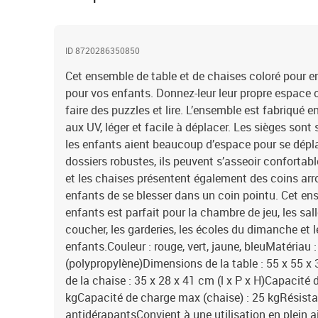
ID 8720286350850
Cet ensemble de table et de chaises coloré pour en
pour vos enfants. Donnez-leur leur propre espace où
faire des puzzles et lire. L’ensemble est fabriqué 
aux UV, léger et facile à déplacer. Les sièges sont
les enfants aient beaucoup d’espace pour se dépl
dossiers robustes, ils peuvent s’asseoir confortabl
et les chaises présentent également des coins ar
enfants de se blesser dans un coin pointu. Cet e
enfants est parfait pour la chambre de jeu, les sal
coucher, les garderies, les écoles du dimanche et
enfants.Couleur : rouge, vert, jaune, bleuMatériau 
(polypropylène)Dimensions de la table : 55 x 55 x 
de la chaise : 35 x 28 x 41 cm (l x P x H)Capacité 
kgCapacité de charge max (chaise) : 25 kgRésist
antidérapantsConvient à une utilisation en plein ai