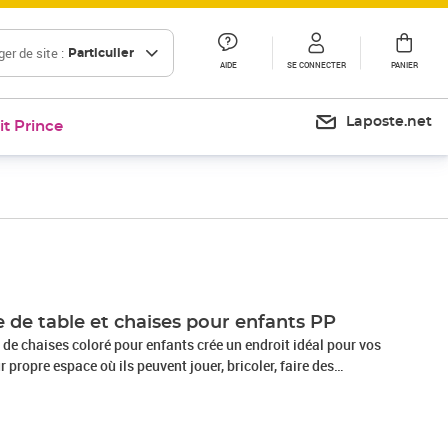
er de site :
Particulier
AIDE
SE CONNECTER
PANIER
Laposte.net
it Prince
Prix 57,99€
 de table et chaises pour enfants PP
 de chaises coloré pour enfants crée un endroit idéal pour vos
 propre espace où ils peuvent jouer, bricoler, faire des
le est fabriqué en matériau 100 % PP, résistant aux UV, léger
 sièges sont sans accoudoirs, de sorte que les enfants aient
e déplacer librement. Grâce à des dossiers robustes, ils