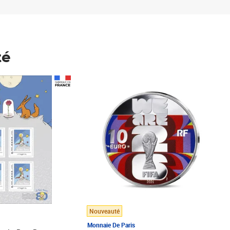
té
Prix 148,00€
Nouveauté
Monnaie De Paris