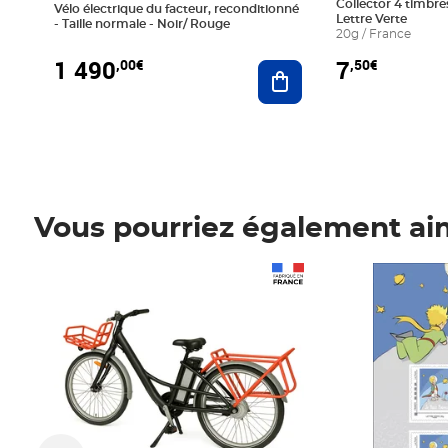
Collector 4 timbres
Vélo électrique du facteur, reconditionné
Lettre Verte
- Taille normale - Noir/ Rouge
20g / France
1 490
7
,00€
,50€
Ajouter au panier
Vous pourriez également ai
Prix 1 490,00€
Prix 7,50€