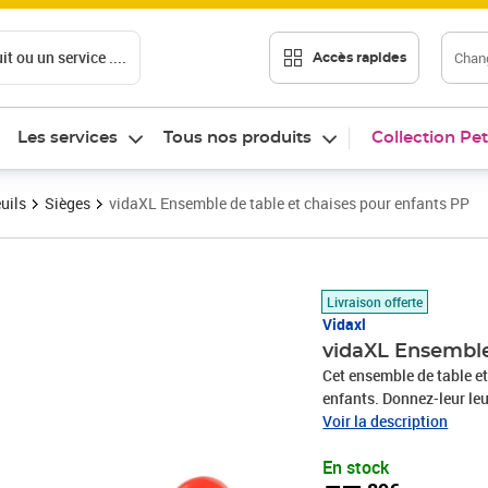
t ou un service ....
Chang
Accès rapides
Les services
Tous nos produits
Collection Pet
uils
Sièges
vidaXL Ensemble de table et chaises pour enfants PP
Prix 57,89€
Livraison offerte
Vidaxl
vidaXL Ensemble
Cet ensemble de table et
enfants. Donnez-leur leur
puzzles et lire. L’ensemb
Voir la description
et facile à déplacer. Les
En stock
beaucoup d’espace pour s