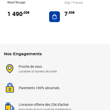
Noir/ Rouge
20g / France
1 490
7
,00€
,50€
Ajouter au panier
Nos Engagements
Proche de vous
Localiser un bureau de poste
Paiements 100% sécurisés
Livraison offerte dès 25€ d'achat
Hors livres et hors produits marketplace