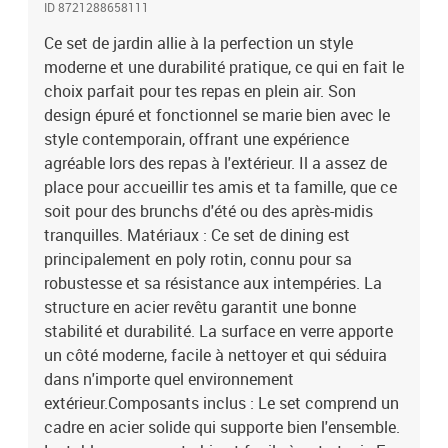
ID 8721288658111
confortables et ergonomiques. Tous les composants fonctionnent
ensemble pour créer une esthétique à la fois robuste et
Ce set de jardin allie à la perfection un style
sophistiquée.Fonctionnalités / Fonction / Design : La résistance
moderne et une durabilité pratique, ce qui en fait le
aux UV du set permet de garder son bon état même sous le soleil.
choix parfait pour tes repas en plein air. Son
Son design solide offre une assise durable, parfaite pour des
design épuré et fonctionnel se marie bien avec le
dîners sous les étoiles. Avec des sièges agréables et une structure
style contemporain, offrant une expérience
stable, il promet des moments de bonheur lors des brunchs ou des
agréable lors des repas à l'extérieur. Il a assez de
dîners.Utilisations recommandées : Ce set est fait pour l'extérieur
place pour accueillir tes amis et ta famille, que ce
et convient parfaitement aux jardins et terrasses, créant ainsi une
ambiance accueillante pour les repas. Son look moderne s'intègre
soit pour des brunchs d'été ou des après-midis
facilement dans des décors minimalistes, offrant une solution
tranquilles. Matériaux : Ce set de dining est
versatile pour des rassemblements formels ou
principalement en poly rotin, connu pour sa
décontractés.Entretien et maintenance : Protège ce set avec une
robustesse et sa résistance aux intempéries. La
housse quand tu ne l'utilises pas, ça aide à prolonger sa durée de
structure en acier revêtu garantit une bonne
vie. Un coup de chiffon sec de temps en temps suffit pour garder
stabilité et durabilité. La surface en verre apporte
les éléments en verre et en poly rotin au top ! Cette routine simple
un côté moderne, facile à nettoyer et qui séduira
garantit que le set reste aussi beau qu’au premier jour. Couleur:
NoirMatériau: PolyrotinDurablePlaces assisesLargeur d'assise: 51
dans n'importe quel environnement
cmProfondeur de siège: 48 cmPoids maximal: 515 kgCapacité:
extérieur.Composants inclus : Le set comprend un
4DurableAssemblage requis: OuiContenant de la livraison:4 x
cadre en acier solide qui supporte bien l'ensemble.
Chaise1 x TableEAN: 8721288658111SKU: 3380891Brand: vidaXL