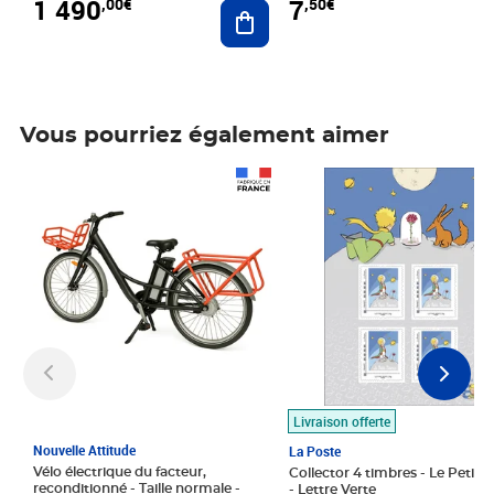
1 490
7
,00€
,50€
Ajouter au panier
Vous pourriez également aimer
Prix 1 490,00€
Prix 7,50€
Livraison offerte
Nouvelle Attitude
La Poste
Vélo électrique du facteur,
Collector 4 timbres - Le Petit P
reconditionné - Taille normale -
- Lettre Verte