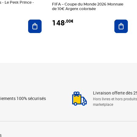
 - Le Petit Prince -
FIFA – Coupe du Monde 2026 Monnaie
de 10€ Argent colorisée
148
,00€
Ajouter au panier
Ajoute
Livraison offerte dès 2
iements 100% sécurisés
Hors livres et hors produit
marketplace
s