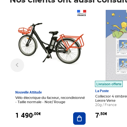
Nos clients ont aussi consul
Prix 1 490,00€
Prix 7,50€
Livraison offerte
La Poste
Nouvelle Attitude
Collector 4 timbres
Vélo électrique du facteur, reconditionné
Lettre Verte
- Taille normale - Noir/ Rouge
20g / France
1 490
7
,00€
,50€
Ajouter au panier