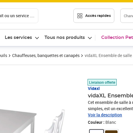
t ou un service ....
Chang
Accès rapides
Les services
Tous nos produits
Collection Pet
uils
Chauffeuses, banquettes et canapés
vidaXL Ensemble de salle
Prix 245,67€
Livraison offerte
Vidaxl
vidaXL Ensemble
Cet ensemble de salle à 
simples, est un excellen
de cet ensemble de salle
Voir la description
ensemble de salle à mang
Couleur :
Blanc
attrayante pour un aspe