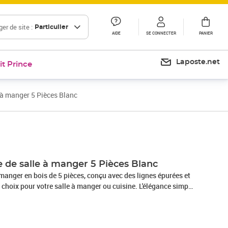
er de site :
Particulier
AIDE
SE CONNECTER
PANIER
Laposte.net
it Prince
 à manger 5 Pièces Blanc
Prix 247,99€
Prix 270,78€
 de salle à manger 5 Pièces Blanc
manger en bois de 5 pièces, conçu avec des lignes épurées et
t choix pour votre salle à manger ou cuisine. L'élégance simple
 à manger rendra les dîners quotidiens spéciaux. Cet
er est fabriqué en bois solide avec une finition colorée
ct élégant, ce qui apportera certainement des années de