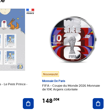
té
Prix 148,00€
Nouveauté
Monnaie De Paris
 - Le Petit Prince -
FIFA – Coupe du Monde 2026 Monnaie
de 10€ Argent colorisée
148
,00€
Ajouter au panier
Ajoute