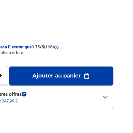
clut quatre chaises et une table. Couleur : blancDimensions de
cm (L x l x H)Dimensions de la chaise : 39 x 41 x 85,5 cm (l x P x
Hauteur du siège : 45 cmFinition de la table : laquée
eau Electronique
3.75/5
(106)
raison offerte
Ajouter au panier
tres offres
2
e 247,99 €