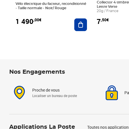
Collector 4 timbres
Vélo électrique du facteur, reconditionné
Lettre Verte
- Taille normale - Noir/ Rouge
20g / France
1 490
7
,00€
,50€
Ajouter au panier
Nos Engagements
Proche de vous
Pa
Localiser un bureau de poste
Applications La Poste
Toutes nos application