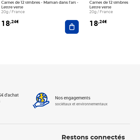
Carnet de 12 timbres - Maman dans l'art -
Carnet de 12 timbres - Le bl
Lettre verte
Lettre verte
20g / France
20g / France
18
18
,24€
,24€
r au panier
Ajouter au panier
5€ d'achat
Nos engagements
s
sociétaux et environnementaux
Linkedin
Instagram
X
Tiktok
Facebook
Youtube
Threads
Restons connectés