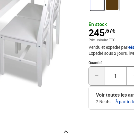
service. La livraison in
la table : 108 x 65 x 73 
H)Matériau : Bois de pin
En stock
245
,67€
Prix unitaire TTC
Vendu et expédié par
Rés
Expédié sous 2 jours
liv
Quantité : 1
Quantité
Voir toutes les au
2 Neufs
—
À partir d