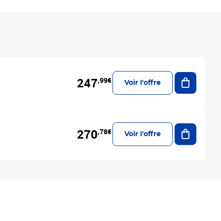
Ajouter a
247
,99€
Voir l'offre
Ajouter a
270
,78€
Voir l'offre