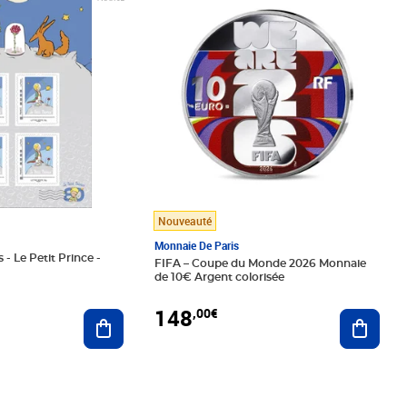
Nouveauté
Monnaie De Paris
 - Le Petit Prince -
FIFA – Coupe du Monde 2026 Monnaie
de 10€ Argent colorisée
148
,00€
Ajouter au panier
Ajoute