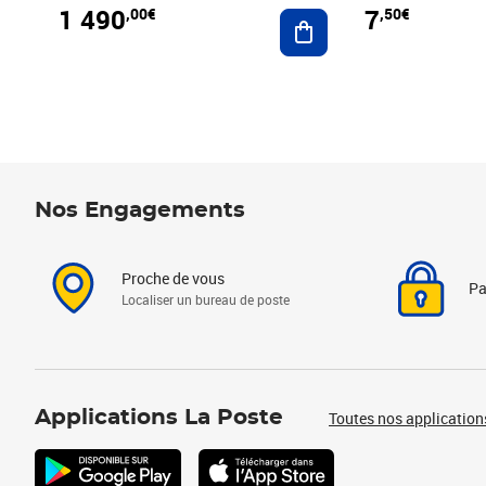
1 490
7
,00€
,50€
Ajouter au panier
Nos Engagements
Proche de vous
Pa
Localiser un bureau de poste
Applications La Poste
Toutes nos application