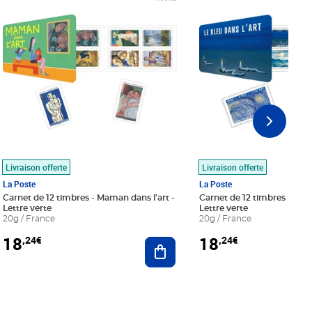
Livraison offerte
Livraison offerte
La Poste
La Poste
Carnet de 12 timbres - Maman dans l'art -
Carnet de 12 timbres - Le bl
Lettre verte
Lettre verte
20g / France
20g / France
18
18
,24€
,24€
r au panier
Ajouter au panier