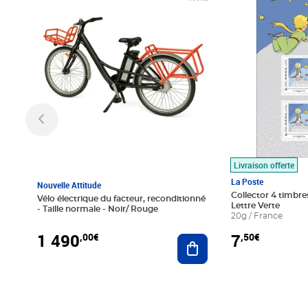
Livraison offerte
La Poste
Nouvelle Attitude
Collector 4 timbres
Vélo électrique du facteur, reconditionné
Lettre Verte
- Taille normale - Noir/ Rouge
20g / France
1 490
7
,00€
,50€
Ajouter au panier