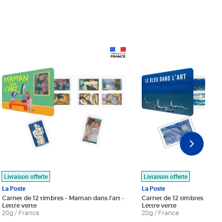
Prix 18,24€
Prix 18,24€
Livraison offerte
Livraison offerte
La Poste
La Poste
Carnet de 12 timbres - Maman dans l'art -
Carnet de 12 timbres - Le bl
Lettre verte
Lettre verte
20g / France
20g / France