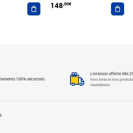
148
,00€
Ajouter au panier
Ajoute
Livraison offerte dès 2
iements 100% sécurisés
Hors livres et hors produit
marketplace
s