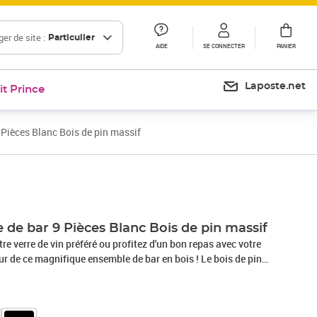
er de site :
Particulier
AIDE
SE CONNECTER
PANIER
Laposte.net
it Prince
Pièces Blanc Bois de pin massif
Prix 559,99€
de bar 9 Pièces Blanc Bois de pin massif
re verre de vin préféré ou profitez d'un bon repas avec votre
ur de ce magnifique ensemble de bar en bois ! Le bois de pin
iau naturel. Le bois de pin a un grain droit et les nœuds
aspect caractéristique et rustique.Cadre stable : le cadre en
t stabilité.Dessus robuste : la table de bar de l'ensemble de