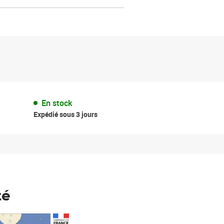
En stock
Expédié sous 3 jours
té
Prix 148,00€