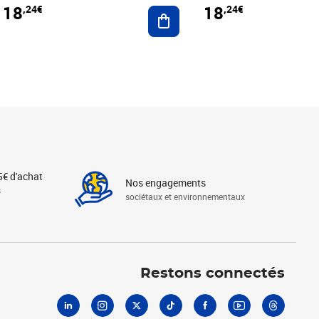
18
18
,24€
,24€
r au panier
Ajouter au panier
5€ d'achat
Nos engagements
s
sociétaux et environnementaux
Linkedin
Instagram
X
Tiktok
Facebook
Youtube
Threads
Restons connectés