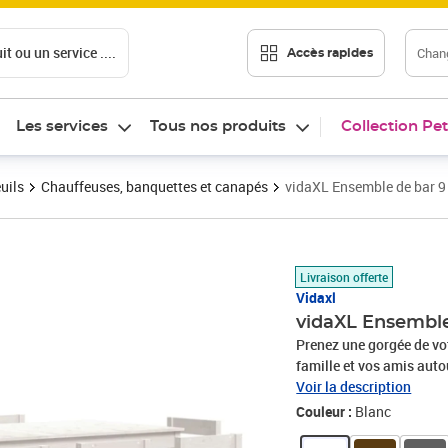
t ou un service ....
Chang
Accès rapides
Les services
Tous nos produits
Collection Pet
uils
Chauffeuses, banquettes et canapés
vidaXL Ensemble de bar 9 
Prix barré 622,99 €
Prix 559,89€
Livraison offerte
Vidaxl
vidaXL Ensemble 
Prenez une gorgée de vot
famille et vos amis auto
solide est un beau matér
Voir la description
donnent au matériau son 
Couleur :
Blanc
bois assure robustesse e