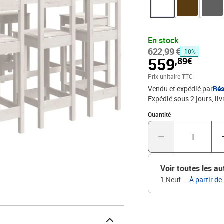
meubles est dotée d'un d
et autres objets décorat
montage dans la boîte p
massifDimensions de la t
En stock
chaise de bar : 40 x 40 x
622,99 €
-10%
chaise de bar
559
,89€
Prix unitaire TTC
Vendu et expédié par
Rés
Expédié sous 2 jours
liv
Quantité : 1
Quantité
Voir toutes les au
1 Neuf
—
À partir de