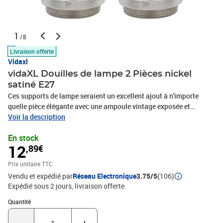
1
/8
Livraison offerte
Vidaxl
vidaXL Douilles de lampe 2 Pièces nickel
satiné E27
Ces supports de lampe seraient un excellent ajout à n'importe
quelle pièce élégante avec une ampoule vintage exposée et
ajouteraient une atmosphère ou un éclairage aux ampoules
Voir la description
vintage. Robuste et durable : la construction en aluminium du
En stock
support de lampe le rend résistant à la rouille et incroyablement
12
,89€
durable, de sorte qu'il peut être utilisé pendant une longue période.
Le matériau isolant à l'intérieur offre d'excellentes performances
Prix unitaire TTC
d'isolation, une sécurité élevée, une résistance au feu et à la
Vendu et expédié par
Réseau Electronique
3.75/5
(106)
chaleur.Installation facile : spécialement conçue pour une
Expédié sous 2 jours
livraison offerte
ampoule E27, la base de la lampe offre une configuration simple -
il suffit de connecter correctement les fils au pôle positif/négatif
Quantité : 1
Quantité
et de visser l'ampoule. Le serre-câble est conçu pour protéger le
câblage électrique des contraintes ou tensions