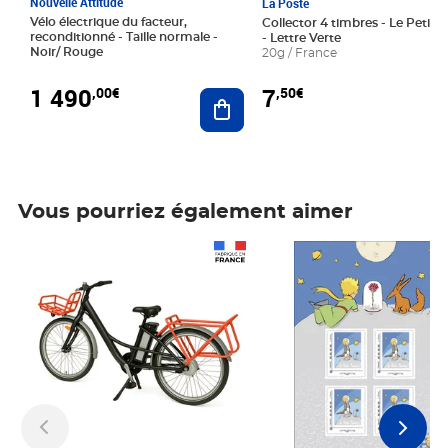
Nouvelle Attitude
La Poste
Vélo électrique du facteur,
Collector 4 timbres - Le Petit P
reconditionné - Taille normale -
- Lettre Verte
Noir/ Rouge
20g / France
1 490
7
,00€
,50€
Ajouter au panier
Vous pourriez également aimer
Prix 1 490,00€
Prix 7,50€