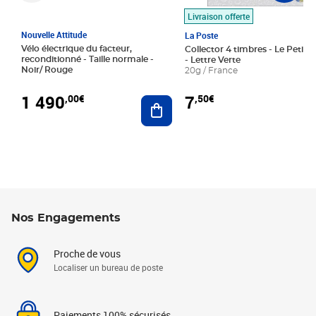
Livraison offerte
Nouvelle Attitude
La Poste
Vélo électrique du facteur,
Collector 4 timbres - Le Petit P
reconditionné - Taille normale -
- Lettre Verte
Noir/ Rouge
20g / France
1 490
7
,00€
,50€
Ajouter au panier
Nos Engagements
Proche de vous
Localiser un bureau de poste
Paiements 100% sécurisés