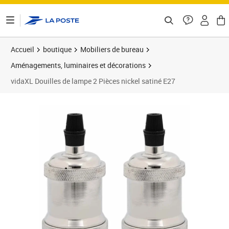
ontenu de la page
Accueil
boutique
Mobiliers de bureau
Aménagements, luminaires et décorations
vidaXL Douilles de lampe 2 Pièces nickel satiné E27
Prix 12,89€
Prix 1
Prix 1