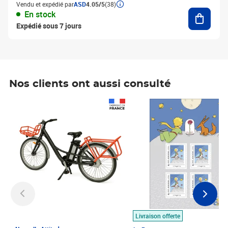
Vendu et expédié par
ASD
4.05/5
(38)
Ajouter
En stock
Expédié sous 7 jours
Nos clients ont aussi consulté
Prix 1 490,00€
Prix 7,50€
Livraison offerte