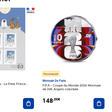
Prix 148,00€
Nouveauté
Monnaie De Paris
 - Le Petit Prince -
FIFA – Coupe du Monde 2026 Monnaie
de 10€ Argent colorisée
148
,00€
Ajouter au panier
Ajoute