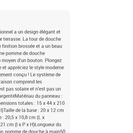
onnel a un design élégant et
re terrasse. La tour de douche
 finition brossée et a un beau
et une pomme de douche
au moyen d'un bouton. Plongez
 et appréciez le style moderne
ement conçu ! Le système de
vraison comprend les
t pas solaire et n'est pas un
argentéMatériau du panneau :
ensions totales : 15 x 44 x 210
 l)Taille de la base : 20 x 12 cm
 : 20,5 x 10,8 cm (L x
x 21 cm (l x P x H)Longueur du
luie, pomme de douche à main50