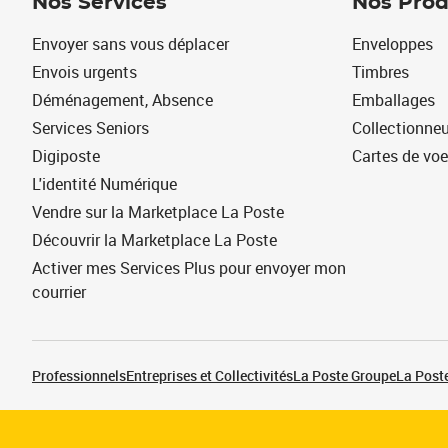
Nos Services
Nos Prod
Envoyer sans vous déplacer
Enveloppes
Envois urgents
Timbres
Déménagement, Absence
Emballages
Services Seniors
Collectionne
Digiposte
Cartes de vo
L'identité Numérique
Vendre sur la Marketplace La Poste
Découvrir la Marketplace La Poste
Activer mes Services Plus pour envoyer mon
courrier
Professionnels
Entreprises et Collectivités
La Poste Groupe
La Poste