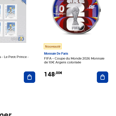
Nouveauté
Monnaie De Paris
 - Le Petit Prince -
FIFA – Coupe du Monde 2026 Monnaie
de 10€ Argent colorisée
148
,00€
Ajouter au panier
Ajoute
mer