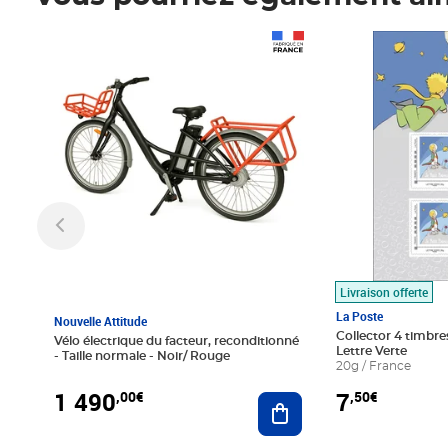
Prix 1 490,00€
Prix 7,50€
Livraison offerte
La Poste
Nouvelle Attitude
Collector 4 timbres
Vélo électrique du facteur, reconditionné
Lettre Verte
- Taille normale - Noir/ Rouge
20g / France
1 490
7
,00€
,50€
Ajouter au panier