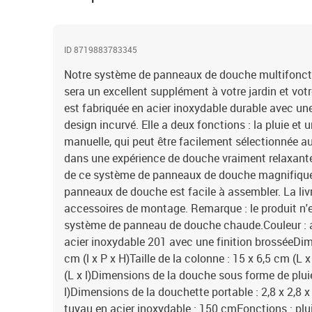
ID 8719883783345
Notre système de panneaux de douche multifoncti
sera un excellent supplément à votre jardin et vot
est fabriquée en acier inoxydable durable avec une
design incurvé. Elle a deux fonctions : la pluie 
manuelle, qui peut être facilement sélectionnée 
dans une expérience de douche vraiment relaxante
de ce système de panneaux de douche magnifiqu
panneaux de douche est facile à assembler. La li
accessoires de montage. Remarque : le produit n'es
système de panneau de douche chaude.Couleur : 
acier inoxydable 201 avec une finition brosséeDim
cm (l x P x H)Taille de la colonne : 15 x 6,5 cm (L x
(L x l)Dimensions de la douche sous forme de pluie
l)Dimensions de la douchette portable : 2,8 x 2,8 
tuyau en acier inoxydable : 150 cmFonctions : p