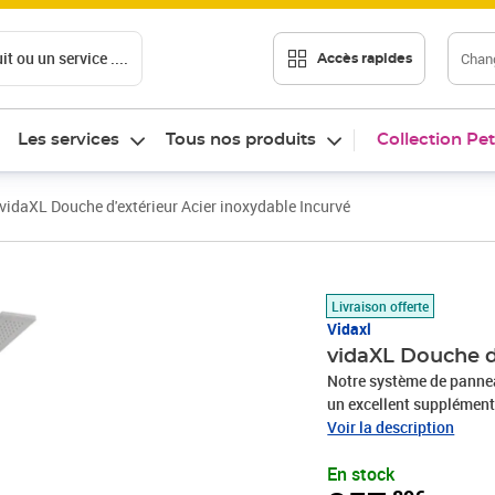
t ou un service ....
Chang
Accès rapides
Les services
Tous nos produits
Collection Pet
vidaXL Douche d'extérieur Acier inoxydable Incurvé
Prix 257,89€
Livraison offerte
Vidaxl
vidaXL Douche d'
Notre système de pannea
un excellent supplément 
fabriquée en acier inoxy
Voir la description
incurvé. Elle a deux fon
En stock
être facilement sélecti