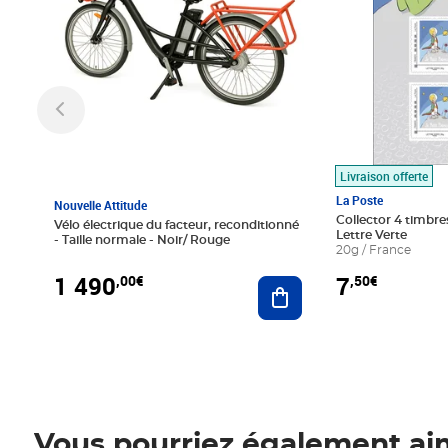
Livraison offerte
La Poste
Nouvelle Attitude
Collector 4 timbres
Vélo électrique du facteur, reconditionné
Lettre Verte
- Taille normale - Noir/ Rouge
20g / France
1 490
7
,00€
,50€
Ajouter au panier
Vous pourriez également ai