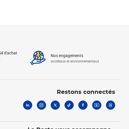
5€ d'achat
Nos engagements
s
sociétaux et environnementaux
Linkedin
Instagram
X
Tiktok
Facebook
Youtube
Threads
Restons connectés