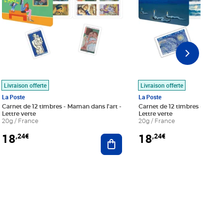
Livraison offerte
Livraison offerte
La Poste
La Poste
Carnet de 12 timbres - Maman dans l'art -
Carnet de 12 timbres - Le bl
Lettre verte
Lettre verte
20g / France
20g / France
18
18
,24€
,24€
r au panier
Ajouter au panier