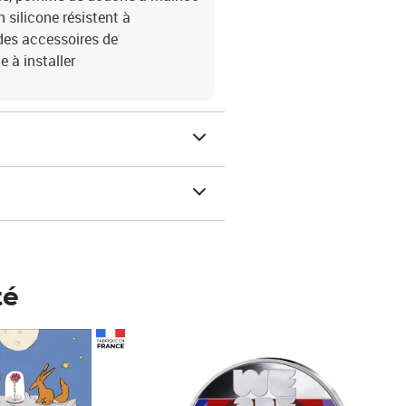
 silicone résistent à
des accessoires de
 à installer
té
Prix 148,00€