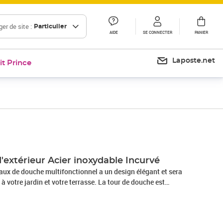
er de site :
Particulier
AIDE
SE CONNECTER
PANIER
Laposte.net
it Prince
extérieur Acier inoxydable Incurvé
ux de douche multifonctionnel a un design élégant et sera
à votre jardin et votre terrasse. La tour de douche est
dable durable avec une finition brossée et a un beau design
ctions : la pluie et une pomme de douche manuelle, qui peut
onnée au moyen d'un bouton. Plongez dans une expérience de