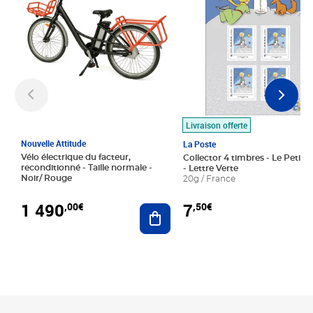
Livraison offerte
Nouvelle Attitude
La Poste
Vélo électrique du facteur,
Collector 4 timbres - Le Petit P
reconditionné - Taille normale -
- Lettre Verte
Noir/ Rouge
20g / France
1 490
7
,00€
,50€
Ajouter au panier