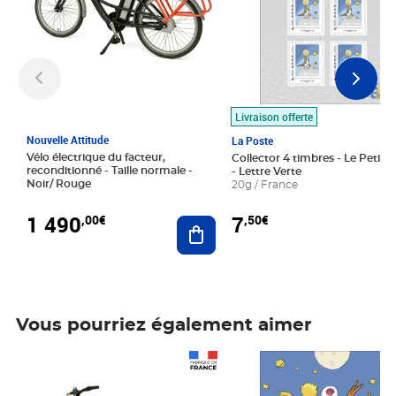
Livraison offerte
Nouvelle Attitude
La Poste
Vélo électrique du facteur,
Collector 4 timbres - Le Petit P
reconditionné - Taille normale -
- Lettre Verte
Noir/ Rouge
20g / France
1 490
7
,00€
,50€
Ajouter au panier
Vous pourriez également aimer
Prix 1 490,00€
Prix 7,50€