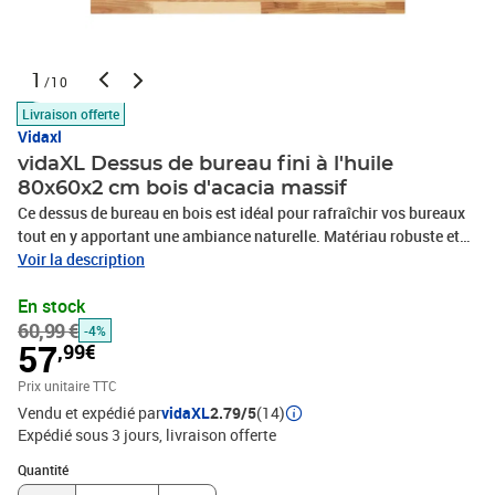
1
/10
Livraison offerte
Vidaxl
vidaXL Dessus de bureau fini à l'huile
80x60x2 cm bois d'acacia massif
Ce dessus de bureau en bois est idéal pour rafraîchir vos bureaux
tout en y apportant une ambiance naturelle. Matériau robuste et
stable : le bois d'acacia massif est connu pour sa solidité et sa
Voir la description
durabilité. Ses couleurs variées et ses grains uniques lui confèrent
En stock
un aspect attrayant. Avec une excellente stabilité et résistance aux
60,99 €
intempéries, il est idéal pour la fabrication de mobilier d'intérieur
-4%
57
,99€
et d'extérieur.Surface finie à l’huile : ce dessus de meuble est fait
de bois d'acacia avec une finition à l'huile qui le rend plus résistant
Prix unitaire TTC
à l'humidité et aux dégâts d'eau, tout en préservant son caractère
Vendu et expédié par
vidaXL
2.79/5
(14)
unique.Utilisation polyvalente : ce dessus de comptoir
Expédié sous 3 jours
livraison offerte
multifonctionnel peut être associé à différentes bases pour une
Quantité : 1
gamme d'utilisations, comme un poste de travail de cuisine, un
Quantité
établi de garage ou un dessus de meuble-lavabo de salle de