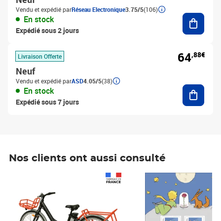
Vendu et expédié par
Réseau Electronique
3.75/5
(106)
Ajouter
En stock
Expédié sous 2 jours
64
,88€
Livraison Offerte
Neuf
Vendu et expédié par
ASD
4.05/5
(38)
Ajouter
En stock
Expédié sous 7 jours
Nos clients ont aussi consulté
Prix 1 490,00€
Prix 7,50€