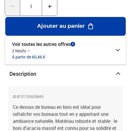
bain.Entretien facile : grâce à sa surface lisse, le dessus est facile
à nettoyer avec un chiffon humide. Bon à savoir :Chaque article
est unique, avec des variations de couleurs et de grains. La
livraison est aléatoire, ce qui garantit l'exclusivité et l'individualité
Ajouter au panier
de votre produit.Il est recommandé de réappliquer une finition à
l’huile pour conserver sa qualité et son apparence au moins une
fois par an.Matériau : bois d'acacia massif avec finition à
Voir toutes les autres offres
2
l'huileDimensions : 80 x 60 x 2 cm (L x l x é)Forme : rectangulaire
2 Neufs
—
À partir de 60,46 €
Description
ID 8721102629693
Ce dessus de bureau en bois est idéal pour
rafraîchir vos bureaux tout en y apportant une
ambiance naturelle. Matériau robuste et stable : le
bois d'acacia massif est connu pour sa solidité et