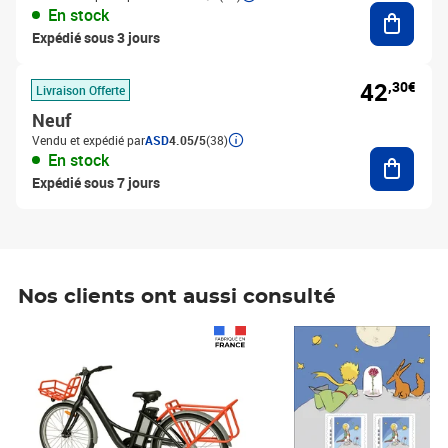
Ajouter
En stock
Expédié sous 3 jours
42
,30€
Livraison Offerte
Neuf
Vendu et expédié par
ASD
4.05/5
(38)
Ajouter
En stock
Expédié sous 7 jours
Nos clients ont aussi consulté
Prix 1 490,00€
Prix 7,50€