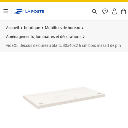
ontenu de la page
Accueil
boutique
Mobiliers de bureau
Aménagements, luminaires et décorations
vidaXL Dessus de bureau blanc 80x40x2 5 cm bois massif de pin
Prix barré 44,99 €
Prix 37,89€
Prix 3
Prix 4