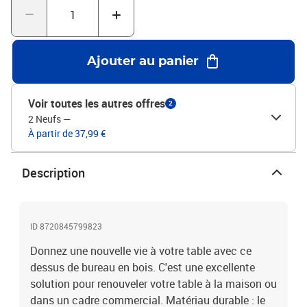
d'écrasement.Trou de câble pratique : le dessus de bureau de
remplacement est livré avec 2 trous de câble pour vous aider à
organiser tous les types de câbles, créant un espace de travail bien
rangé et soigné. Bon à savoir :Chaque article est unique, avec des
Ajouter au panier
variations de couleurs et de grains. La livraison est aléatoire, ce
qui garantit l'exclusivité et l'individualité de votre produit.Couleur :
blancMatériau : bois de pin massifDimensions : 80 x 40 x 2,5 cm (L
Voir toutes les autres offres
2
x l x H)
2 Neufs
—
À partir de 37,99 €
Description
ID 8720845799823
Donnez une nouvelle vie à votre table avec ce
dessus de bureau en bois. C'est une excellente
solution pour renouveler votre table à la maison ou
dans un cadre commercial. Matériau durable : le