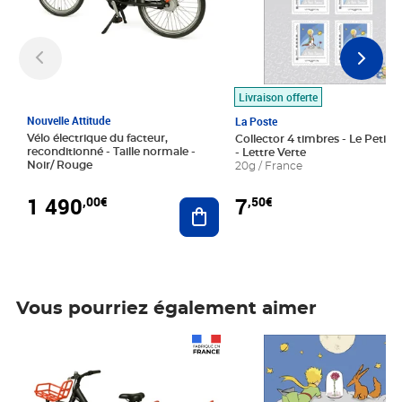
Livraison offerte
Nouvelle Attitude
La Poste
Vélo électrique du facteur,
Collector 4 timbres - Le Petit P
reconditionné - Taille normale -
- Lettre Verte
Noir/ Rouge
20g / France
1 490
7
,00€
,50€
Ajouter au panier
Vous pourriez également aimer
Prix 1 490,00€
Prix 7,50€