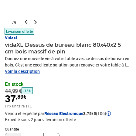
1
/9
Livraison offerte
Vidaxl
vidaXL Dessus de bureau blanc 80x40x2 5
cm bois massif de pin
Donnez une nouvelle vie à votre table avec ce dessus de bureau en
bois. C'est une excellente solution pour renouveler votre table à la
maison ou dans un cadre commercial. Matériau durable : le bois
Voir la description
de pin massif est un matériau naturel magnifique. Le bois de pin a
En stock
un grain droit et les nœuds donnent au matériau son aspect
44,99 €
caractéristique et rustique.Utilisations multiples : le dessus de
-15%
37
,89€
bureau convient à différents scénarios tels que le bureau à
domicile, l'étude, la peinture et le jeu, vous offrant ainsi une plus
Prix unitaire TTC
grande variété d'expériences d'utilisation.Surface traitée : le
Vendu et expédié par
Réseau Electronique
3.75/5
(106)
dessus de table a été traité avec une peinture blanche, il est donc
Expédié sous 2 jours
livraison offerte
prêt à l'emploi car une finition supplémentaire n'est pas
Quantité : 1
nécessaire.Design à bords arrondis : les coins arrondis du dessus
Quantité
de bureau réduisent efficacement les risques de blessures ou