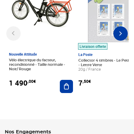
Livraison offerte
Nouvelle Attitude
La Poste
Vélo électrique du facteur,
Collector 4 timbres - Le Petit P
reconditionné - Taille normale -
- Lettre Verte
Noir/ Rouge
20g / France
1 490
7
,00€
,50€
Ajouter au panier
Nos Engagements