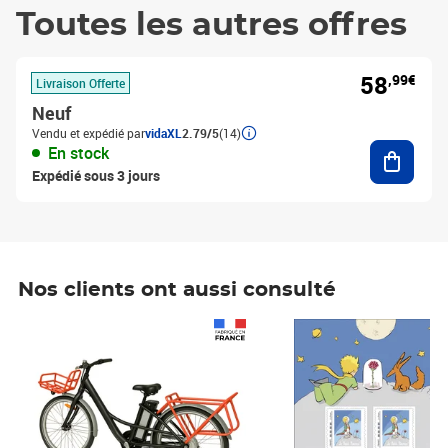
Toutes les autres offres
58
,99€
Livraison Offerte
Neuf
Vendu et expédié par
vidaXL
2.79/5
(14)
Ajouter
En stock
Expédié sous 3 jours
Nos clients ont aussi consulté
Prix 1 490,00€
Prix 7,50€