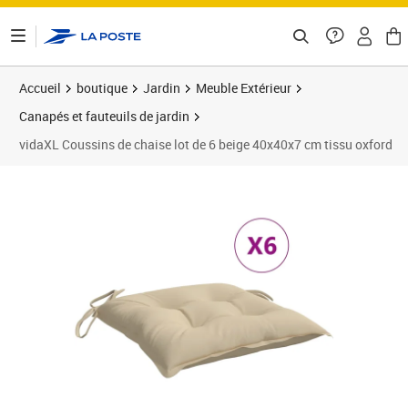
ontenu de la page
Accueil
boutique
Jardin
Meuble Extérieur
Canapés et fauteuils de jardin
vidaXL Coussins de chaise lot de 6 beige 40x40x7 cm tissu oxford
Prix 58,89€
Prix 5