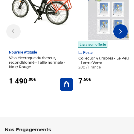
Livraison offerte
Nouvelle Attitude
La Poste
Vélo électrique du facteur,
Collector 4 timbres - Le Petit P
reconditionné - Taille normale -
- Lettre Verte
Noir/ Rouge
20g / France
1 490
7
,00€
,50€
Ajouter au panier
Nos Engagements