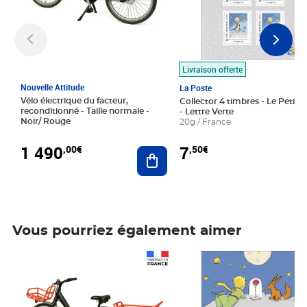
Livraison offerte
Nouvelle Attitude
La Poste
Vélo électrique du facteur,
Collector 4 timbres - Le Petit P
reconditionné - Taille normale -
- Lettre Verte
Noir/ Rouge
20g / France
1 490
7
,00€
,50€
Ajouter au panier
Vous pourriez également aimer
Prix 1 490,00€
Prix 7,50€