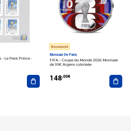
Nouveauté
Monnaie De Paris
 - Le Petit Prince -
FIFA – Coupe du Monde 2026 Monnaie
de 10€ Argent colorisée
148
,00€
Ajouter au panier
Ajoute