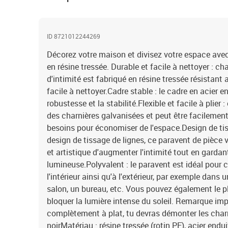
ID 8721012244269
Décorez votre maison et divisez votre espace avec
en résine tressée. Durable et facile à nettoyer : 
d'intimité est fabriqué en résine tressée résistant 
facile à nettoyer.Cadre stable : le cadre en acier e
robustesse et la stabilité.Flexible et facile à plier 
des charnières galvanisées et peut être facilement
besoins pour économiser de l'espace.Design de tis
design de tissage de lignes, ce paravent de pièce 
et artistique d'augmenter l'intimité tout en gardant
lumineuse.Polyvalent : le paravent est idéal pour 
l'intérieur ainsi qu'à l'extérieur, par exemple dan
salon, un bureau, etc. Vous pouvez également le p
bloquer la lumière intense du soleil. Remarque impo
complètement à plat, tu devras démonter les charn
noirMatériau : résine tressée (rotin PE), acier end