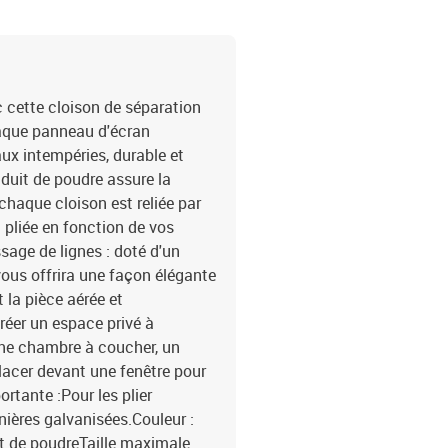
 cette cloison de séparation
chaque panneau d'écran
aux intempéries, durable et
nduit de poudre assure la
: chaque cloison est reliée par
 pliée en fonction de vos
sage de lignes : doté d'un
vous offrira une façon élégante
 la pièce aérée et
créer un espace privé à
s une chambre à coucher, un
lacer devant une fenêtre pour
rtante :Pour les plier
ières galvanisées.Couleur :
uit de poudreTaille maximale