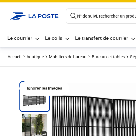
ontenu de la page
N° de suivi, rechercher un produi
Le courrier
Le colis
Le transfert de courrier
Accueil
boutique
Mobiliers de bureau
Bureaux et tables
Sép
Ignorer les images