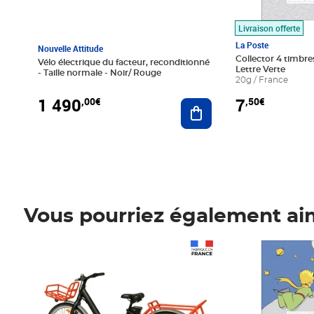
Livraison offerte
La Poste
Nouvelle Attitude
Collector 4 timbres
Vélo électrique du facteur, reconditionné
Lettre Verte
- Taille normale - Noir/ Rouge
20g / France
1 490
7
,00€
,50€
Ajouter au panier
Vous pourriez également ai
Prix 1 490,00€
Prix 7,50€