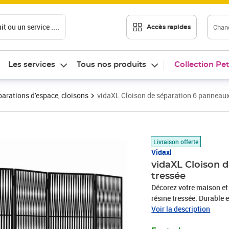
t ou un service ....
Chang
Accès rapides
Les services
Tous nos produits
Collection Pet
arations d'espace, cloisons
vidaXL Cloison de séparation 6 panneaux 
Prix barré 148,99 €
Prix 99,67€
Livraison offerte
Vidaxl
vidaXL Cloison d
tressée
Décorez votre maison et 
résine tressée. Durable e
fabriqué en résine tress
Voir la description
stable : le cadre en acie