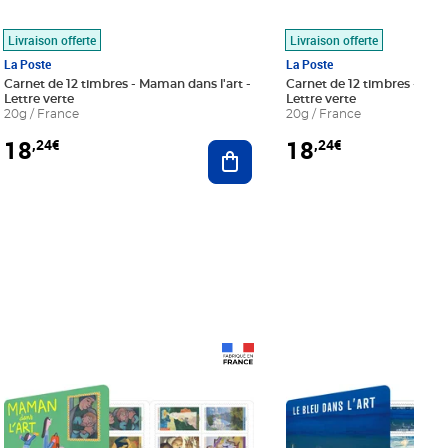
Livraison offerte
Livraison offerte
La Poste
La Poste
Carnet de 12 timbres - Maman dans l'art -
Carnet de 12 timbres - Le bl
Lettre verte
Lettre verte
20g / France
20g / France
18
18
,24€
,24€
r au panier
Ajouter au panier
Prix 18,24€
Prix 18,24€