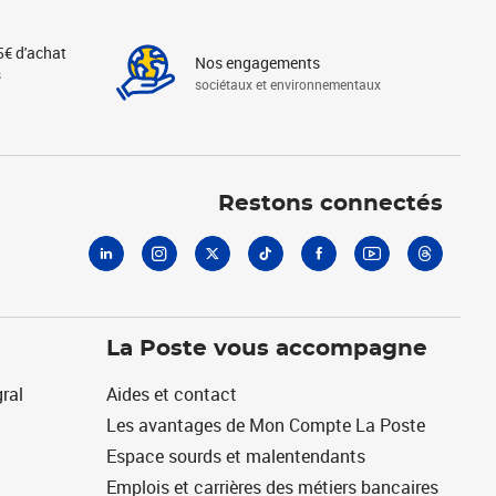
5€ d'achat
Nos engagements
s
sociétaux et environnementaux
Linkedin
Instagram
X
Tiktok
Facebook
Youtube
Threads
Restons connectés
La Poste vous accompagne
ral
Aides et contact
Les avantages de Mon Compte La Poste
Espace sourds et malentendants
Emplois et carrières des métiers bancaires