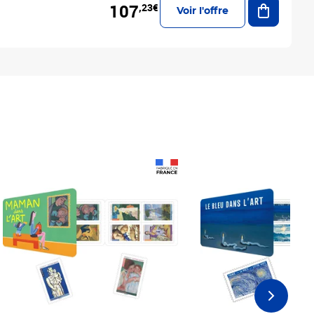
107
,23€
Voir l'offre
Prix 18,24€
Prix 18,24€