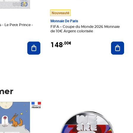
Nouveauté
Monnaie De Paris
 - Le Petit Prince -
FIFA – Coupe du Monde 2026 Monnaie
de 10€ Argent colorisée
148
,00€
Ajouter au panier
Ajoute
mer
Prix 148,00€