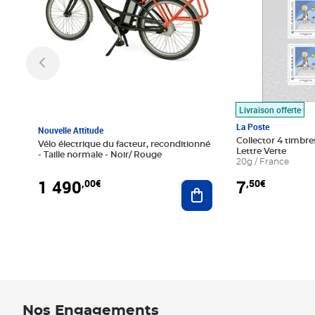
Livraison offerte
La Poste
Nouvelle Attitude
Collector 4 timbres
Vélo électrique du facteur, reconditionné
Lettre Verte
- Taille normale - Noir/ Rouge
20g / France
1 490
7
,00€
,50€
Ajouter au panier
Nos Engagements