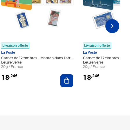
Livraison offerte
Livraison offerte
La Poste
La Poste
Carnet de 12 timbres - Maman dans l'art -
Carnet de 12 timbres - Le bl
Lettre verte
Lettre verte
20g / France
20g / France
18
18
,24€
,24€
r au panier
Ajouter au panier