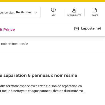
er de site :
Particulier
AIDE
SE CONNECTER
PANIER
Laposte.net
it Prince
noir résine tressée
Prix 99,99€
Prix 107,23€
e séparation 6 panneaux noir résine
divisez votre espace avec cette cloison de séparation en
t facile à nettoyer : chaque panneau d'écran d'intimité est
ée résistant aux intempéries, durable et facile à nettoyer.Cadre
r enduit de poudre assure la robustesse et la stabilité.Flexible