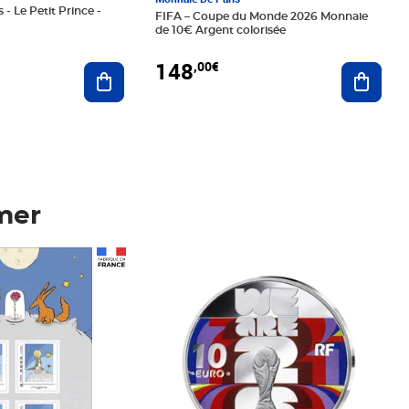
 - Le Petit Prince -
FIFA – Coupe du Monde 2026 Monnaie
de 10€ Argent colorisée
148
,00€
Ajouter au panier
Ajoute
mer
Prix 148,00€