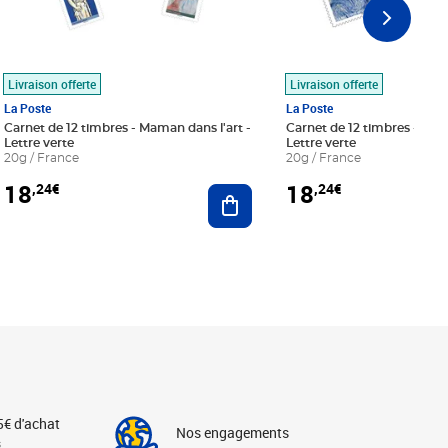
Livraison offerte
Livraison offerte
La Poste
La Poste
Carnet de 12 timbres - Maman dans l'art -
Carnet de 12 timbres - Le bl
Lettre verte
Lettre verte
20g / France
20g / France
18
18
,24€
,24€
r au panier
Ajouter au panier
5€ d'achat
Nos engagements
s