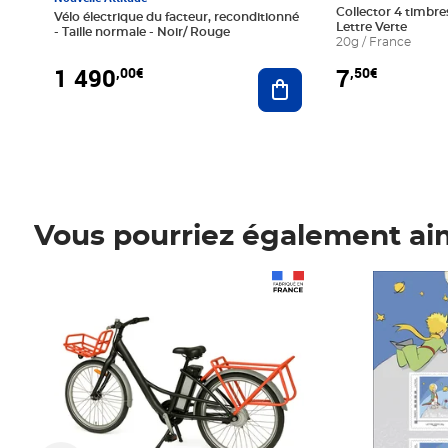
Collector 4 timbres
Vélo électrique du facteur, reconditionné
Lettre Verte
- Taille normale - Noir/ Rouge
20g / France
1 490
7
,00€
,50€
Ajouter au panier
Vous pourriez également ai
Prix 1 490,00€
Prix 7,50€