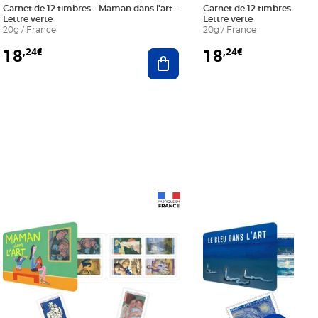
Carnet de 12 timbres - Maman dans l'art -
Carnet de 12 timbres - Le bl
Lettre verte
Lettre verte
20g / France
20g / France
18
18
,24€
,24€
r au panier
Ajouter au panier
Prix 18,24€
Prix 18,24€