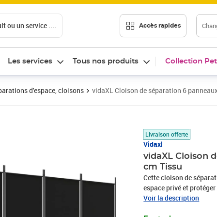
t ou un service ....
Chang
Accès rapides
Les services
Tous nos produits
Collection Pet
arations d'espace, cloisons
vidaXL Cloison de séparation 6 panneau
Prix 47,89€
Livraison offerte
Vidaxl
vidaXL Cloison 
cm Tissu
Cette cloison de séparati
espace privé et protéger 
simple et épuré, et il e
Voir la description
seulement utiliser la cl