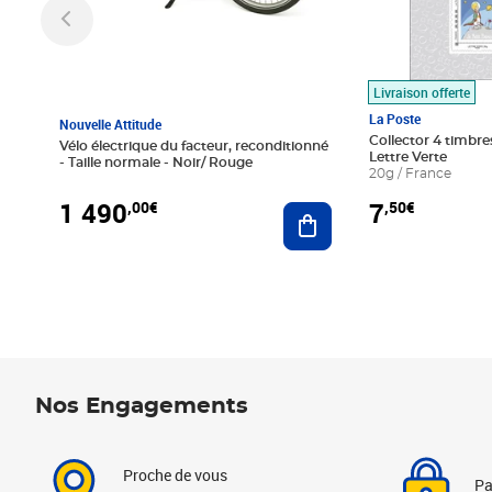
Livraison offerte
La Poste
Nouvelle Attitude
Collector 4 timbres
Vélo électrique du facteur, reconditionné
Lettre Verte
- Taille normale - Noir/ Rouge
20g / France
1 490
7
,00€
,50€
Ajouter au panier
Nos Engagements
Proche de vous
Pa