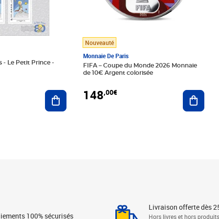
Nouveauté
Monnaie De Paris
 - Le Petit Prince -
FIFA – Coupe du Monde 2026 Monnaie
de 10€ Argent colorisée
148
,00€
Ajouter au panier
Ajoute
Livraison offerte dès 2
iements 100% sécurisés
Hors livres et hors produit