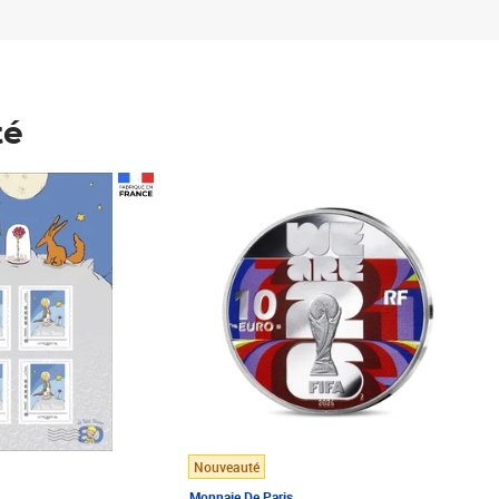
té
Prix 148,00€
Nouveauté
Monnaie De Paris