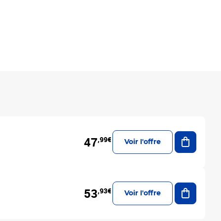
Ajouter a
47
,99€
Voir l'offre
Ajouter a
53
,93€
Voir l'offre