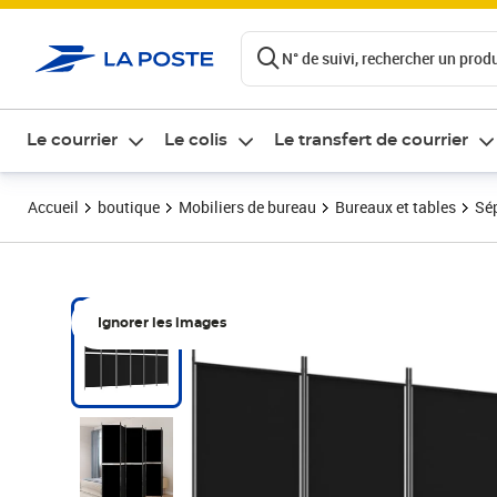
ontenu de la page
N° de suivi, rechercher un produi
Le courrier
Le colis
Le transfert de courrier
Accueil
boutique
Mobiliers de bureau
Bureaux et tables
Sép
Ignorer les images