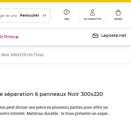
er de site :
Particulier
AIDE
SE CONNECTER
PANIER
Laposte.net
it Prince
x Noir 300x220 cm Tissu
Prix 47,99€
Prix 53,93€
de séparation 6 panneaux Noir 300x220
on peut diviser une pièce en plusieurs parties pour offrir un
votre intimité. Matériau durable : le tissu présente un aspect
st respirant et durable.Fonction polyvalente : vous pouvez non
oison de séparation pour séparer la chambre à coucher, ou