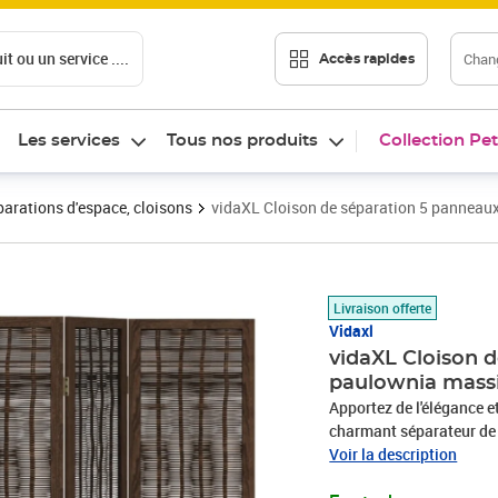
t ou un service ....
Chang
Accès rapides
Les services
Tous nos produits
Collection Pet
arations d'espace, cloisons
vidaXL Cloison de séparation 5 panneau
Prix 130,15€
Livraison offerte
Vidaxl
vidaXL Cloison 
paulownia mass
Apportez de l'élégance 
charmant séparateur de pi
fabriqué à partir de brind
Voir la description
durable.Cadre stable : l