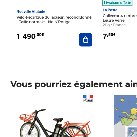
Livraison offerte
La Poste
Nouvelle Attitude
Collector 4 timbres
Vélo électrique du facteur, reconditionné
Lettre Verte
- Taille normale - Noir/ Rouge
20g / France
1 490
7
,00€
,50€
Ajouter au panier
Vous pourriez également ai
Prix 1 490,00€
Prix 7,50€