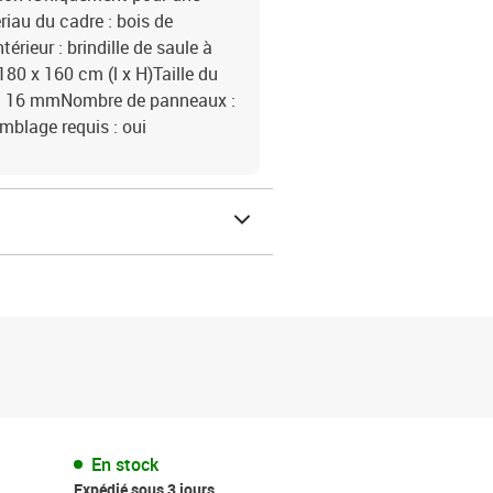
riau du cadre : bois de
rieur : brindille de saule à
180 x 160 cm (l x H)Taille du
r : 16 mmNombre de panneaux :
mblage requis : oui
En stock
Expédié sous 3 jours