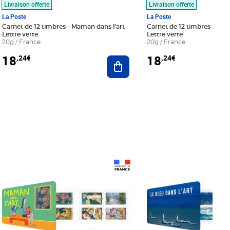
Livraison offerte
Livraison offerte
La Poste
La Poste
Carnet de 12 timbres - Maman dans l'art -
Carnet de 12 timbres - Le bl
Lettre verte
Lettre verte
20g / France
20g / France
18
18
,24€
,24€
r au panier
Ajouter au panier
Prix 18,24€
Prix 18,24€