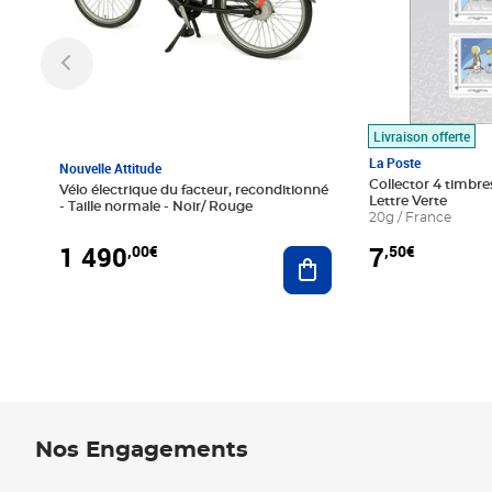
Livraison offerte
La Poste
Nouvelle Attitude
Collector 4 timbres
Vélo électrique du facteur, reconditionné
Lettre Verte
- Taille normale - Noir/ Rouge
20g / France
1 490
7
,00€
,50€
Ajouter au panier
Nos Engagements