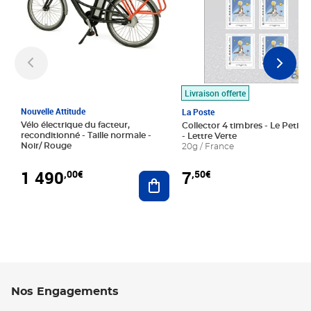
Livraison offerte
Nouvelle Attitude
La Poste
Vélo électrique du facteur,
Collector 4 timbres - Le Petit P
reconditionné - Taille normale -
- Lettre Verte
Noir/ Rouge
20g / France
1 490
7
,00€
,50€
Ajouter au panier
Nos Engagements