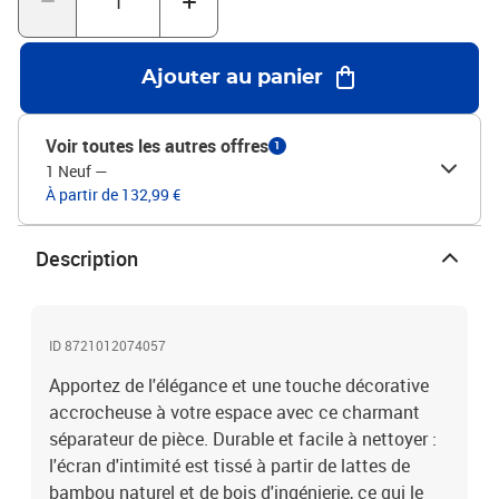
un espace privé à l'intérieur ainsi qu'à l'extérieur dans votre
chambre à coucher, salon, bureau et autres intérieurs. Vous
pouvez également le placer devant une fenêtre pour bloquer la
Ajouter au panier
lumière intense du soleil.Aspect brûlé : doté d’un aspect brûlé, ce
séparateur de pièce pliant ajoute du caractère et de la décoration à
l'espace. Attention :Uniquement pour une utilisation en
Voir toutes les autres offres
1
intérieur.Couleur : marron foncéMatériau du cadre : bois de
1 Neuf
—
paulownia massif avec un aspect brûléMatériau intérieur :
À partir de 132,99 €
bambou avec un aspect brûlé, bois d'ingénierie avec un aspect
brûléDimensions lorsqu'il est déplié : 175-180 x 160 cm (l x
H)Taille du panneau (chacun) : 40 x 160 mm (l x H)Épaisseur : 16
Description
mmNombre de panneaux : 5Uniquement pour une utilisation en
intérieurAssemblage requis : oui
ID 8721012074057
Apportez de l'élégance et une touche décorative
accrocheuse à votre espace avec ce charmant
séparateur de pièce. Durable et facile à nettoyer :
l'écran d'intimité est tissé à partir de lattes de
bambou naturel et de bois d'ingénierie, ce qui le