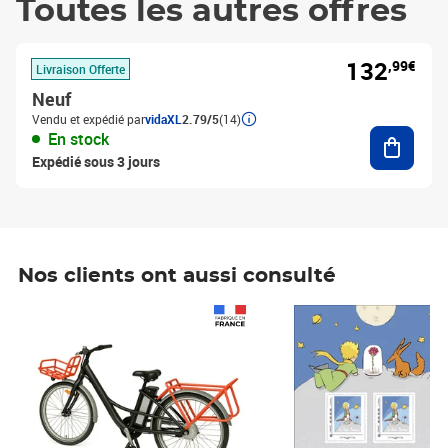
Toutes les autres offres
132
,99€
Livraison Offerte
Neuf
Vendu et expédié par
vidaXL
2.79/5
(14)
Ajouter
En stock
Expédié sous 3 jours
Nos clients ont aussi consulté
Prix 1 490,00€
Prix 7,50€