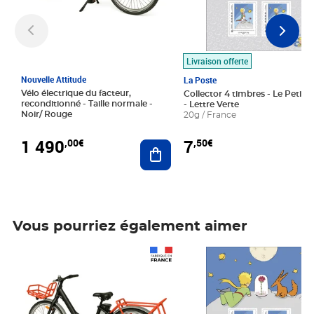
Livraison offerte
Nouvelle Attitude
La Poste
Vélo électrique du facteur,
Collector 4 timbres - Le Petit P
reconditionné - Taille normale -
- Lettre Verte
Noir/ Rouge
20g / France
1 490
7
,00€
,50€
Ajouter au panier
Vous pourriez également aimer
Prix 1 490,00€
Prix 7,50€